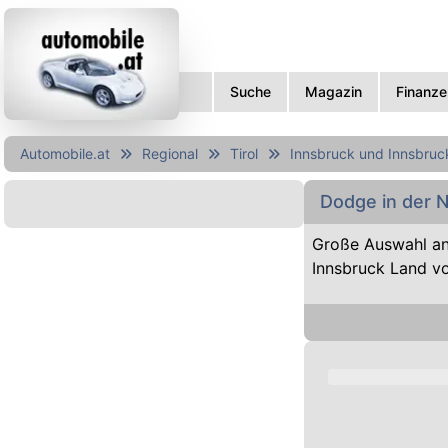
Suche
Magazin
Finanze
Automobile.at
Regional
Tirol
Innsbruck und Innsbruc
Dodge in der 
Große Auswahl an
Innsbruck Land v