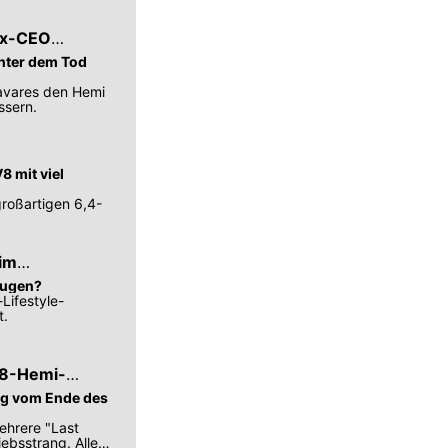
 Ex-CEO
inter dem Tod
Tavares den Hemi
ssern.
8 mit viel
großartigen 6,4-
 im
eugen?
Lifestyle-
t.
V8-Hemi-
ang vom Ende des
hrere "Last
ebsstrang. Alle