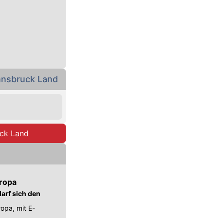
nnsbruck Land
uck Land
uropa
arf sich den
opa, mit E-