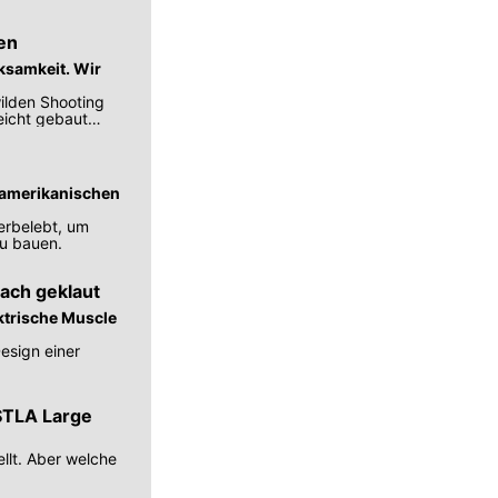
en
ksamkeit. Wir
ilden Shooting
leicht gebaut
e amerikanischen
erbelebt, um
zu bauen.
ach geklaut
ktrische Muscle
esign einer
STLA Large
ellt. Aber welche