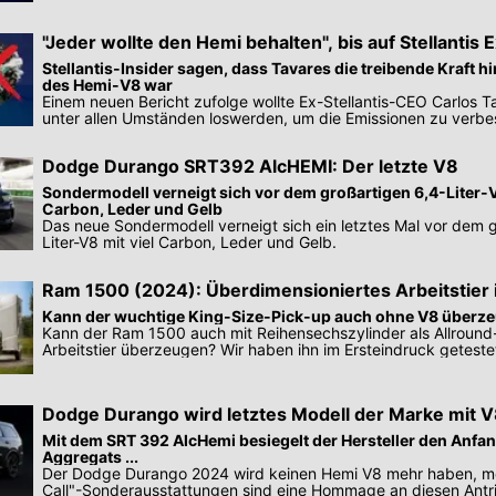
"Jeder wollte den Hemi behalten", bis auf Stellantis
Tavares
Stellantis-Insider sagen, dass Tavares die treibende Kraft h
des Hemi-V8 war
Einem neuen Bericht zufolge wollte Ex-Stellantis-CEO Carlos 
unter allen Umständen loswerden, um die Emissionen zu verbe
Dodge Durango SRT392 AlcHEMI: Der letzte V8
Sondermodell verneigt sich vor dem großartigen 6,4-Liter-V
Carbon, Leder und Gelb
Das neue Sondermodell verneigt sich ein letztes Mal vor dem 
Liter-V8 mit viel Carbon, Leder und Gelb.
Ram 1500 (2024): Überdimensioniertes Arbeitstier
Ersteindruck
Kann der wuchtige King-Size-Pick-up auch ohne V8 überz
Kann der Ram 1500 auch mit Reihensechszylinder als Allround-
Arbeitstier überzeugen? Wir haben ihn im Ersteindruck geteste
Dodge Durango wird letztes Modell der Marke mit 
Motoren
Mit dem SRT 392 AlcHemi besiegelt der Hersteller den Anf
Aggregats ...
Der Dodge Durango 2024 wird keinen Hemi V8 mehr haben, me
Call"-Sonderausstattungen sind eine Hommage an diesen Antri