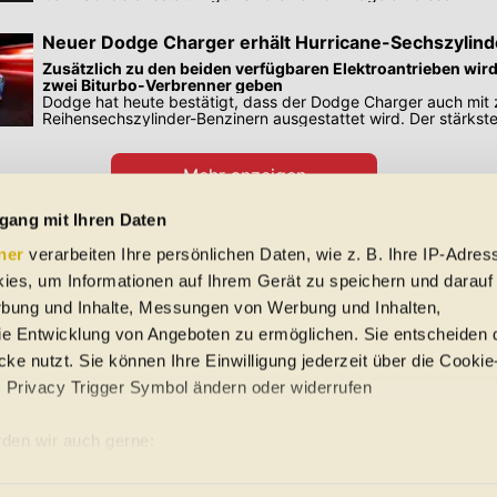
Infos.
Neuer Dodge Charger erhält Hurricane-Sechszylind
Zusätzlich zu den beiden verfügbaren Elektroantrieben wir
zwei Biturbo-Verbrenner geben
Dodge hat heute bestätigt, dass der Dodge Charger auch mit 
Reihensechszylinder-Benzinern ausgestattet wird. Der stärkst
leistet 550 PS.
Mehr anzeigen
Preisangaben in den Meldungen gelten für Deutschland. Quelle: Auto-News
gang mit Ihren Daten
ner
verarbeiten Ihre persönlichen Daten, wie z. B. Ihre IP-Adress
 Schreibfehler und Zwischenverkauf. Hinweis: Technische Daten, Verbrauc
ies, um Informationen auf Ihrem Gerät zu speichern und darauf
f EU-Normen sowie auf Neuwagen. automobile.at übernimmt entsprechend 
ine Gewähr für die Richtigkeit der Angaben.
rbung und Inhalte, Messungen von Werbung und Inhalten,
e Entwicklung von Angeboten zu ermöglichen. Sie entscheiden 
ke nutzt. Sie können Ihre Einwilligung jederzeit über die Cookie
s Privacy Trigger Symbol ändern oder widerrufen
uto-Händler
den wir auch gerne:
re geografische Lage erfassen, welche bis auf einige Meter gena
ung
Sitemap