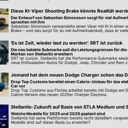
Diese KI-Viper Shooting Brake könnte Realität werd
Der Entwurf von Sebastian Simonsson sorgt für viel Aufmer
sprachen mit ihm
Sebastian Simonsson verwandelte einen Viper mit KI in einen w
Brake – und das sorgt für so viel Aufmerksamkeit, dass er viel
wird.
'Es ist Zeit, wieder laut zu werden': SRT ist zurück
Die neu belebte Submarke soll die Leistungsgrenzen für di
Marken von Stellantis erweitern
SRT ist zurück. Stellantis hat die Performance-Submarke wied
neue Enthusiasten-Autos für Dodge, Jeep, Chrysler und Ram 
Jemand hat dem neuen Dodge Charger schon das D
Drop Top Customs bereitet einen Cabrio-Umbau für das ele
Car vor
Drop Top Customs aus Florida arbeitet bereits mit Dodge am D
Cabrio-Version des neuen 2025er Charger Daytona.
Stellantis-Zukunft auf Basis von STLA Medium und 
Welche Modelle für 2025 und 2026 geplant sind
Stellantis hat seine Plattformen bereits recht detailliert vorgest
Modelle sind auf dieser Basis zu erwarten?