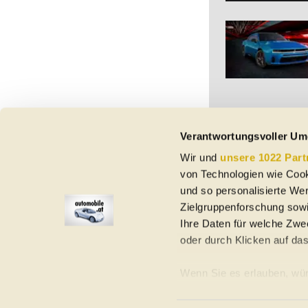
Verantwortungsvoller Um
Wir und
unsere 1022 Part
Vorbehaltlich Irrtümer,
von Technologien wie Cook
etc. beziehen sich au
Nutzungsbedingungen ke
und so personalisierte We
Zielgruppenforschung sowi
Ihre Daten für welche Zwec
oder durch Klicken auf da
Elektroautos
Gebrauchtwagen
Neuwagen
Jahreswagen
Regional
A
Wenn Sie es erlauben, wür
Informationen über Ih
Homepage
Impressum
Nutzungsbedingungen
Datenschutzerklär