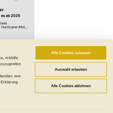
er
d es ab 2025
zwei
e Hurricane-Motor
Alle Cookies zulassen
e, mithilfe
hswerte, Reichweiten
 zuzugreifen
den
Auswahl erlauben
darüber, wer
-Erklärung
Alle Cookies ablehnen
u sein können