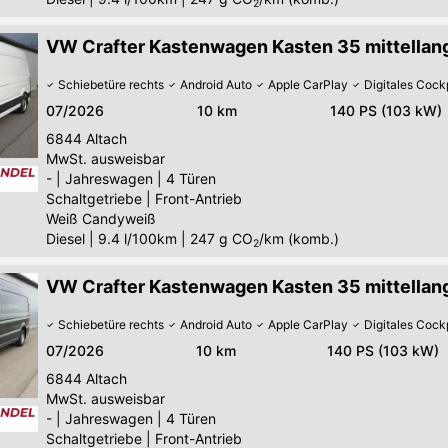
2
VW Crafter Kastenwagen Kasten 35 mittellang
Schiebetüre rechts
Android Auto
Apple CarPlay
Digitales Cock
07/2026
10 km
140 PS (103 kW)
6844
Altach
MwSt. ausweisbar
-
|
Jahreswagen
|
4 Türen
Schaltgetriebe
|
Front-Antrieb
Weiß Candyweiß
Diesel
|
9.4 l/100km
|
247
g CO
/km (komb.)
2
VW Crafter Kastenwagen Kasten 35 mittellang
Schiebetüre rechts
Android Auto
Apple CarPlay
Digitales Cock
07/2026
10 km
140 PS (103 kW)
6844
Altach
MwSt. ausweisbar
-
|
Jahreswagen
|
4 Türen
Schaltgetriebe
|
Front-Antrieb