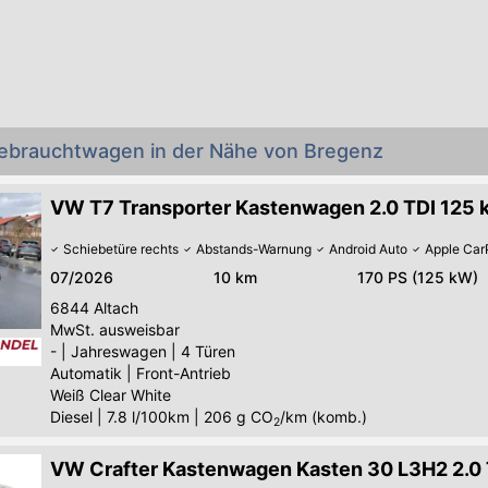
ebrauchtwagen in der Nähe von Bregenz
VW T7 Transporter Kastenwagen 2.0 TDI 125 k
Schiebetüre rechts
Abstands-Warnung
Android Auto
Apple Car
07/2026
10 km
170 PS (125 kW)
6844
Altach
MwSt. ausweisbar
-
|
Jahreswagen
|
4 Türen
Automatik
|
Front-Antrieb
Weiß Clear White
Diesel
|
7.8 l/100km
|
206
g CO
/km (komb.)
2
VW Crafter Kastenwagen Kasten 30 L3H2 2.0 T