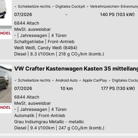
Schiebetüre rechts
Digitales Cockpit
Verkehrszeichen-Erkennun
07/2026
-
140 PS (103 kW)
6844
Altach
MwSt. ausweisbar
-
|
Jahreswagen
|
4 Türen
Schaltgetriebe
|
Front-Antrieb
Weiß Weiß, Candy Weiß (B4B4)
Diesel
|
8.3 l/100km
|
218
g CO
/km (komb.)
2
VW Crafter Kastenwagen Kasten 35 mittellang
Schiebetüre rechts
Android Auto
Apple CarPlay
Digitales Cock
07/2026
10 km
177 PS (130 kW)
6844
Altach
MwSt. ausweisbar
-
|
Jahreswagen
|
4 Türen
Automatik
|
Front-Antrieb
Grau Indiumgrau Metallic - metallic
Diesel
|
9.4 l/100km
|
247
g CO
/km (komb.)
2