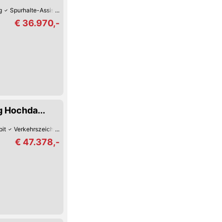
g
Spurhalte-Assistent
Reifendruck-Kontrolle
Müdigkeitserkennung
Hill
€ 36.970,-
 Hochda...
pit
Verkehrszeichen-Erkennung
USB
Spurhalte-Assistent
Schaltwippe
€ 47.378,-