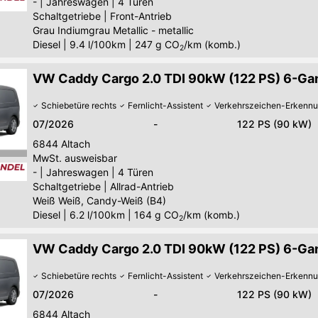
-
|
Jahreswagen
|
4 Türen
Schaltgetriebe
|
Front-Antrieb
Grau Indiumgrau Metallic - metallic
Diesel
|
9.4 l/100km
|
247
g CO
/km (komb.)
2
VW Caddy Cargo 2.0 TDI 90kW (122 PS) 6-Gang
Schiebetüre rechts
Fernlicht-Assistent
Verkehrszeichen-Erkenn
07/2026
-
122 PS (90 kW)
6844
Altach
MwSt. ausweisbar
-
|
Jahreswagen
|
4 Türen
Schaltgetriebe
|
Allrad-Antrieb
Weiß Weiß, Candy-Weiß (B4)
Diesel
|
6.2 l/100km
|
164
g CO
/km (komb.)
2
VW Caddy Cargo 2.0 TDI 90kW (122 PS) 6-Gang
Schiebetüre rechts
Fernlicht-Assistent
Verkehrszeichen-Erkenn
07/2026
-
122 PS (90 kW)
6844
Altach