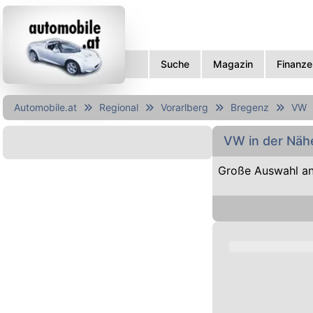
Suche
Magazin
Finanze
Automobile.at
Regional
Vorarlberg
Bregenz
VW
VW in der Näh
Große Auswahl a