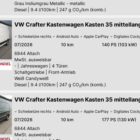
Grau Indiumgrau Metallic - metallic
Diesel
|
9.4 l/100km
|
247
g CO
/km (komb.)
2
VW Crafter Kastenwagen Kasten 35 mittellang
Schiebetüre rechts
Android Auto
Apple CarPlay
Digitales Cock
07/2026
10 km
140 PS (103 kW)
6844
Altach
MwSt. ausweisbar
-
|
Jahreswagen
|
4 Türen
Schaltgetriebe
|
Front-Antrieb
Weiß Candyweiß
Diesel
|
9.4 l/100km
|
247
g CO
/km (komb.)
2
VW Crafter Kastenwagen Kasten 35 mittellang
Schiebetüre rechts
Android Auto
Apple CarPlay
Digitales Cock
07/2026
10 km
177 PS (130 kW)
6844
Altach
MwSt. ausweisbar