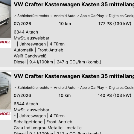
VW Crafter Kastenwagen Kasten 35 mittellang
Schiebetüre rechts
Android Auto
Apple CarPlay
Digitales Cock
07/2026
10 km
177 PS (130 kW)
6844
Altach
MwSt. ausweisbar
-
|
Jahreswagen
|
4 Türen
Automatik
|
Front-Antrieb
Weiß Candyweiß
Diesel
|
9.4 l/100km
|
247
g CO
/km (komb.)
2
VW Crafter Kastenwagen Kasten 35 mittellang
Schiebetüre rechts
Android Auto
Apple CarPlay
Digitales Cock
07/2026
10 km
140 PS (103 kW)
6844
Altach
MwSt. ausweisbar
-
|
Jahreswagen
|
4 Türen
Schaltgetriebe
|
Front-Antrieb
Grau Indiumgrau Metallic - metallic
Diesel
|
9.4 l/100km
|
247
g CO
/km (komb.)