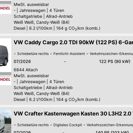
MwSt. ausweisbar
-
|
Jahreswagen
|
4 Türen
Schaltgetriebe
|
Allrad-Antrieb
Weiß Weiß, Candy-Weiß (B4)
Diesel
|
6.2 l/100km
|
164
g CO
/km (komb.)
2
VW Caddy Cargo 2.0 TDI 90kW (122 PS) 6-Gang
Schiebetüre rechts
Fernlicht-Assistent
Verkehrszeichen-Erkenn
07/2026
-
122 PS (90 kW)
6844
Altach
MwSt. ausweisbar
-
|
Jahreswagen
|
4 Türen
Schaltgetriebe
|
Allrad-Antrieb
Weiß Weiß, Candy-Weiß (B4)
Diesel
|
6.2 l/100km
|
164
g CO
/km (komb.)
2
VW Crafter Kastenwagen Kasten 30 L3H2 2.0 T
Schiebetüre rechts
Digitales Cockpit
Verkehrszeichen-Erkennun
07/2026
-
140 PS (103 kW)