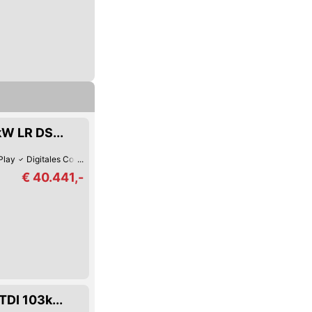
W LR DS...
Play
Digitales Cockpit
Fernlicht-Assistent
Verkehrszeichen-Erkennung
€ 40.441,-
DI 103k...