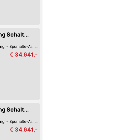
 Schalt...
ung
Spurhalte-Assistent
Reifendruck-Kontrolle
CD-Player
Park-Kamera
€ 34.641,-
 Schalt...
ung
Spurhalte-Assistent
Reifendruck-Kontrolle
CD-Player
Park-Kamera
€ 34.641,-