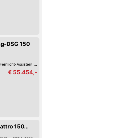
ang-DSG 150
Fernlicht-Assistent
360°-Kamera
Verkehrszeichen-Erkennung
USB
Sp
€ 55.454,-
ttro 150...