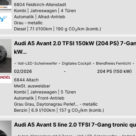
6804
Feldkirch-Altenstadt
Kombi
|
Jahreswagen
|
4 Türen
Automatik
|
Allrad-Antrieb
Grau - metallic
Diesel
|
7.1 l/100km
|
190
g CO
/km (komb.)
2
Audi A5 Avant 2.0 TFSI 150kW (204 PS) 7-G
kW...
Voll-LED-Scheinwerfer
Digitales Cockpit
Blendfreies Fernlicht
02/2026
-
204 PS (150 kW)
6844
Altach
MwSt. ausweisbar
Kombi
|
Jahreswagen
|
5 Türen
Automatik
|
Front-Antrieb
Grau Grau, Daytonagrau Perlef... - metallic
Benzin
|
6.9 l/100km
|
157
g CO
/km (komb.)
2
Audi A5 Avant S line 2.0 TFSI 7-Gang tronic qua