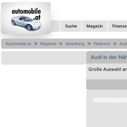
Suche
Magazin
Finanze
Automobile.at
Regional
Vorarlberg
Feldkirch
Aud
Audi in der Nä
Große Auswahl an