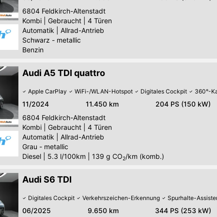
6804
Feldkirch-Altenstadt
Kombi
|
Gebraucht
|
4 Türen
Automatik
|
Allrad-Antrieb
Schwarz - metallic
Benzin
Audi A5 TDI quattro
Apple CarPlay
WiFi-/WLAN-Hotspot
Digitales Cockpit
360°-K
11/2024
11.450 km
204 PS (150 kW)
6804
Feldkirch-Altenstadt
Kombi
|
Gebraucht
|
4 Türen
Automatik
|
Allrad-Antrieb
Grau - metallic
Diesel
|
5.3 l/100km
|
139
g CO
/km (komb.)
2
Audi S6 TDI
Digitales Cockpit
Verkehrszeichen-Erkennung
Spurhalte-Assiste
06/2025
9.650 km
344 PS (253 kW)