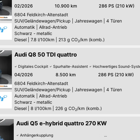
02/2026
10.900 km
286 PS (210 kW)
6804
Feldkirch-Altenstadt
SUV/Geländewagen/Pickup
|
Jahreswagen
|
4 Türen
Automatik
|
Allrad-Antrieb
Schwarz - metallic
Diesel
|
7.8 l/100km
|
213
g CO
/km (komb.)
2
Audi Q8 50 TDI quattro
Digitales Cockpit
Spurhalte-Assistent
Hochwertiges Sound-Sys
04/2026
8.500 km
286 PS (210 kW)
6804
Feldkirch-Altenstadt
SUV/Geländewagen/Pickup
|
Jahreswagen
|
4 Türen
Automatik
|
Allrad-Antrieb
Schwarz - metallic
Diesel
|
8 l/100km
|
226
g CO
/km (komb.)
2
Audi Q5 e-hybrid quattro 270 KW
Anhängerkupplung