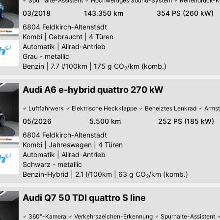
Spurhalte-Assistent
Hochwertiges Sound-System
Reifendruck-Ko
03/2018
143.350 km
354 PS (260 kW)
6804
Feldkirch-Altenstadt
Kombi
|
Gebraucht
|
4 Türen
Automatik
|
Allrad-Antrieb
Grau - metallic
Benzin
|
7.7 l/100km
|
175
g CO
/km (komb.)
2
Audi A6 e-hybrid quattro 270 kW
Luftfahrwerk
Elektrische Heckklappe
Beheiztes Lenkrad
Armst
05/2026
5.500 km
252 PS (185 kW)
6804
Feldkirch-Altenstadt
Kombi
|
Jahreswagen
|
4 Türen
Automatik
|
Allrad-Antrieb
Schwarz - metallic
Benzin-Hybrid
|
2.1 l/100km
|
63
g CO
/km (komb.)
2
Audi Q7 50 TDI quattro S line
360°-Kamera
Verkehrszeichen-Erkennung
Spurhalte-Assistent