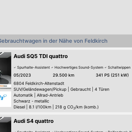
Gebrauchtwagen in der Nähe von Feldkirch
Audi SQ5 TDI quattro
Spurhalte-Assistent
Hochwertiges Sound-System
Schaltwippen
05/2023
29.500 km
341 PS (251 kW)
6804
Feldkirch-Altenstadt
SUV/Geländewagen/Pickup
|
Gebraucht
|
4 Türen
Automatik
|
Allrad-Antrieb
Schwarz - metallic
Diesel
|
8.1 l/100km
|
218
g CO
/km (komb.)
2
Audi S4 quattro