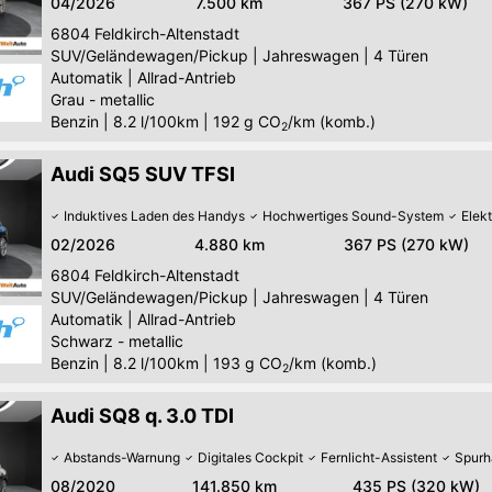
04/2026
7.500 km
367 PS (270 kW)
6804
Feldkirch-Altenstadt
SUV/Geländewagen/Pickup
|
Jahreswagen
|
4 Türen
Automatik
|
Allrad-Antrieb
Grau - metallic
Benzin
|
8.2 l/100km
|
192
g CO
/km (komb.)
2
Audi SQ5 SUV TFSI
Induktives Laden des Handys
Hochwertiges Sound-System
Elek
02/2026
4.880 km
367 PS (270 kW)
6804
Feldkirch-Altenstadt
SUV/Geländewagen/Pickup
|
Jahreswagen
|
4 Türen
Automatik
|
Allrad-Antrieb
Schwarz - metallic
Benzin
|
8.2 l/100km
|
193
g CO
/km (komb.)
2
Audi SQ8 q. 3.0 TDI
Abstands-Warnung
Digitales Cockpit
Fernlicht-Assistent
Spurh
08/2020
141.850 km
435 PS (320 kW)