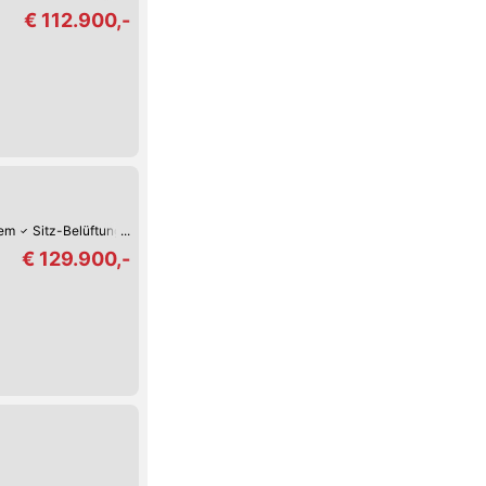
€ 112.900,-
tem
Sitz-Belüftung
Keyless Go
Reifendruck-Kontrolle
Massagesitze
L
€ 129.900,-