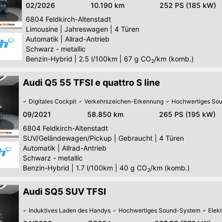
02/2026
10.190 km
252 PS (185 kW)
6804
Feldkirch-Altenstadt
Limousine
|
Jahreswagen
|
4 Türen
Automatik
|
Allrad-Antrieb
Schwarz - metallic
Benzin-Hybrid
|
2.5 l/100km
|
67
g CO
/km (komb.)
2
Audi Q5 55 TFSI e quattro S line
Digitales Cockpit
Verkehrszeichen-Erkennung
Hochwertiges So
09/2021
58.850 km
265 PS (195 kW)
6804
Feldkirch-Altenstadt
SUV/Geländewagen/Pickup
|
Gebraucht
|
4 Türen
Automatik
|
Allrad-Antrieb
Schwarz - metallic
Benzin-Hybrid
|
1.7 l/100km
|
40
g CO
/km (komb.)
2
Audi SQ5 SUV TFSI
Induktives Laden des Handys
Hochwertiges Sound-System
Elek