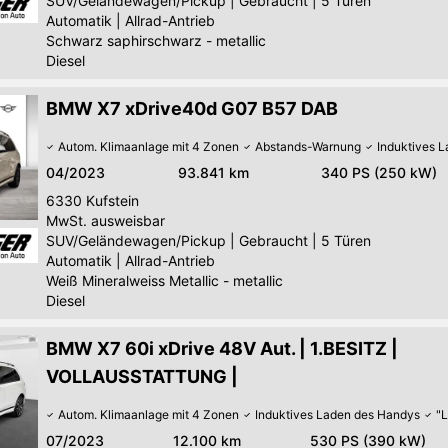
SUV/Geländewagen/Pickup
|
Gebraucht
|
5 Türen
Automatik
|
Allrad-Antrieb
Schwarz saphirschwarz - metallic
Diesel
BMW X7 xDrive40d G07 B57 DAB
Autom. Klimaanlage mit 4 Zonen
Abstands-Warnung
Induktives 
04/2023
93.841 km
340 PS (250 kW)
6330
Kufstein
MwSt. ausweisbar
SUV/Geländewagen/Pickup
|
Gebraucht
|
5 Türen
Automatik
|
Allrad-Antrieb
Weiß Mineralweiss Metallic - metallic
Diesel
BMW X7 60i xDrive 48V Aut. | 1.BESITZ |
VOLLAUSSTATTUNG |
Autom. Klimaanlage mit 4 Zonen
Induktives Laden des Handys
"L
07/2023
12.100 km
530 PS (390 kW)