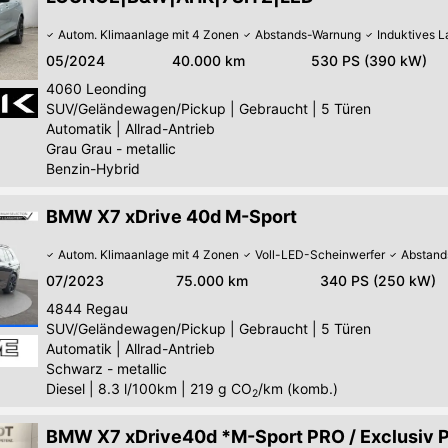
Autom. Klimaanlage mit 4 Zonen
Abstands-Warnung
Induktives 
05/2024
40.000 km
530 PS (390 kW)
4060
Leonding
SUV/Geländewagen/Pickup
|
Gebraucht
|
5 Türen
Automatik
|
Allrad-Antrieb
Grau Grau - metallic
Benzin-Hybrid
BMW X7 xDrive 40d M-Sport
Autom. Klimaanlage mit 4 Zonen
Voll-LED-Scheinwerfer
Abstand
07/2023
75.000 km
340 PS (250 kW)
4844
Regau
SUV/Geländewagen/Pickup
|
Gebraucht
|
5 Türen
Automatik
|
Allrad-Antrieb
Schwarz - metallic
Diesel
|
8.3 l/100km
|
219
g CO
/km (komb.)
2
BMW X7 xDrive40d *M-Sport PRO / Exclusiv 