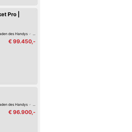
et Pro |
Laden des Handys
Apple CarPlay
WiFi-/WLAN-Hotspot
Digitales Cockpit
€ 99.450,-
Laden des Handys
WiFi-/WLAN-Hotspot
Digitales Cockpit
Fernlicht-Assist
€ 96.900,-