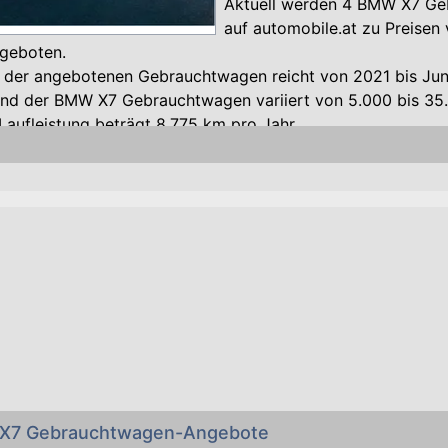
Aktuell werden 4 BMW X7 G
auf automobile.at zu Preisen 
ngeboten.
g der angebotenen Gebrauchtwagen reicht von 2021 bis Jun
and der BMW X7 Gebrauchtwagen variiert von 5.000 bis 35
 Laufleistung beträgt 8.775 km pro Jahr.
esel-Motoren entfallen 75 Prozent. "Alternativ" werden 25 
riebe sind 100 Prozent der BMW X7 ausgestattet, mit Allra
omobile.at wünscht Ihnen viel Erfolg beim Kauf Ihres geb
 von Privat-Personen - übrigens: Ihren alten Gebrauchten 
inserieren!
 X7 Gebrauchtwagen-Angebote