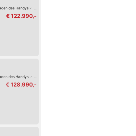
Laden des Handys
Digitales Cockpit
Fernlicht-Assistent
360°-Kamera
V
€ 122.990,-
Laden des Handys
Digitales Cockpit
Fernlicht-Assistent
360°-Kamera
V
€ 128.990,-