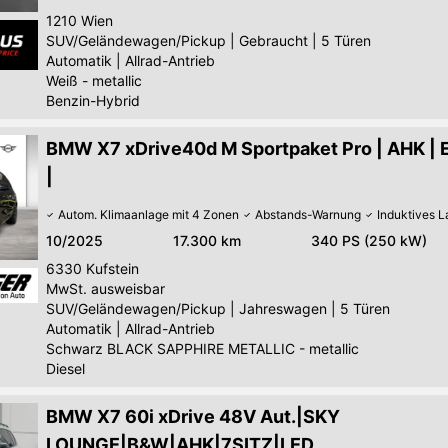
1210
Wien
SUV/Geländewagen/Pickup
|
Gebraucht
|
5 Türen
Automatik
|
Allrad-Antrieb
Weiß - metallic
Benzin-Hybrid
BMW X7 xDrive40d M Sportpaket Pro | AHK | 
|
Autom. Klimaanlage mit 4 Zonen
Abstands-Warnung
Induktives 
10/2025
17.300 km
340 PS (250 kW)
6330
Kufstein
MwSt. ausweisbar
SUV/Geländewagen/Pickup
|
Jahreswagen
|
5 Türen
Automatik
|
Allrad-Antrieb
Schwarz BLACK SAPPHIRE METALLIC - metallic
Diesel
BMW X7 60i xDrive 48V Aut.|SKY
LOUNGE|B&W|AHK|7SITZ|LED