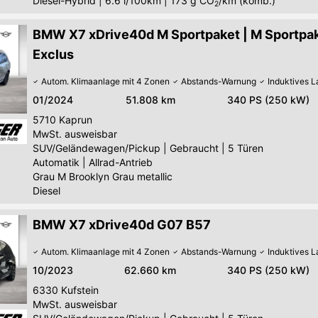
Diesel-Hybrid
|
6.6 l/100km
|
173
g CO
/km (komb.)
2
BMW X7 xDrive40d M Sportpaket | M Sportpak
Exclus
Autom. Klimaanlage mit 4 Zonen
Abstands-Warnung
Induktives 
01/2024
51.808 km
340 PS (250 kW)
5710
Kaprun
MwSt. ausweisbar
SUV/Geländewagen/Pickup
|
Gebraucht
|
5 Türen
Automatik
|
Allrad-Antrieb
Grau M Brooklyn Grau metallic
Diesel
BMW X7 xDrive40d G07 B57
Autom. Klimaanlage mit 4 Zonen
Abstands-Warnung
Induktives 
10/2023
62.660 km
340 PS (250 kW)
6330
Kufstein
MwSt. ausweisbar