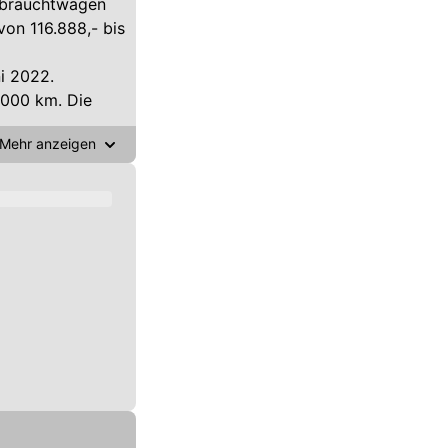
ebrauchtwagen
von 116.888,- bis
i 2022.
.000 km. Die
Mehr anzeigen
Prozent
d-Antrieb 100
rauchten BMW X7
können Sie