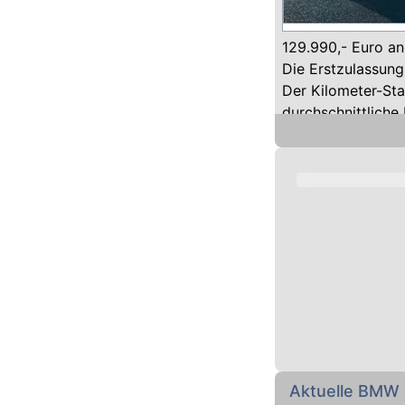
129.990,- Euro a
Die Erstzulassun
Der Kilometer-St
durchschnittliche
Auf klassische Di
angetrieben.
Mit Automatik-Get
Prozent.
Das Team von aut
beim Händler oder
kostenlos bei uns 
Aktuelle BMW