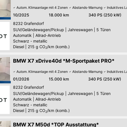
Autom. Klimaanlage mit 4 Zonen
Abstands-Warnung
Induktives 
10/2025
18.000 km
340 PS (250 kW)
8232
Grafendorf
SUV/Geländewagen/Pickup
|
Jahreswagen
|
5 Türen
Automatik
|
Allrad-Antrieb
Schwarz - metallic
Diesel
|
215
g CO
/km (komb.)
2
BMW X7 xDrive40d *M-Sportpaket PRO*
Autom. Klimaanlage mit 4 Zonen
Abstands-Warnung
Induktives 
01/2026
15.000 km
340 PS (250 kW)
8232
Grafendorf
SUV/Geländewagen/Pickup
|
Jahreswagen
|
5 Türen
Automatik
|
Allrad-Antrieb
Schwarz - metallic
Diesel
|
215
g CO
/km (komb.)
2
BMW X7 M50d *TOP Ausstattung*