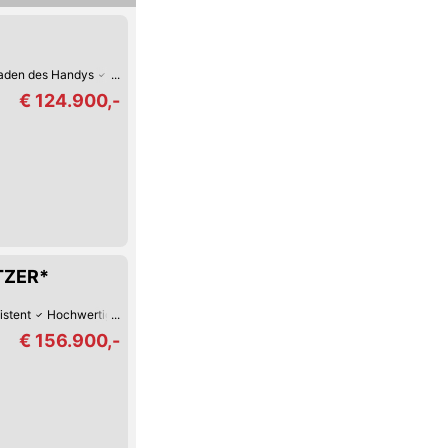
Laden des Handys
WiFi-/WLAN-Hotspot
Digitales Cockpit
Fernlicht-Assist
€ 124.900,-
ITZER*
istent
Hochwertiges Sound-System
Sitz-Belüftung
Reifendruck-Kontroll
€ 156.900,-