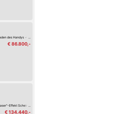
Laden des Handys
WiFi-/WLAN-Hotspot
Digitales Cockpit
Fernlicht-Assist
€ 86.800,-
aser"-Effekt Scheinwerfer
Fernlicht-Assistent
Spurwechsel-Assistent
Spu
€ 134.440,-