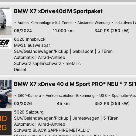
BMW X7 xDrive40d M Sportpaket
Autom. Klimaanlage mit 4 Zonen
Abstands-Warnung
Induktives 
06/2024
11.000 km
340 PS (250 kW)
6020
Innsbruck
MwSt. ausweisbar
SUV/Geländewagen/Pickup
|
Gebraucht
|
5 Türen
Automatik
|
Allrad-Antrieb
Schwarz saphirschwarz - metallic
Diesel
BMW X7 xDrive 40 d M Sport PRO* NEU * 7 S
360°-Kamera
Verkehrszeichen-Erkennung
USB
Spurhalte-Ass
03/2026
45 km
352 PS (259 kW)
5020
Salzburg
SUV/Geländewagen/Pickup
|
Jahreswagen
|
5 Türen
Automatik
|
Allrad-Antrieb
Schwarz BLACK SAPPHIRE METALLIC