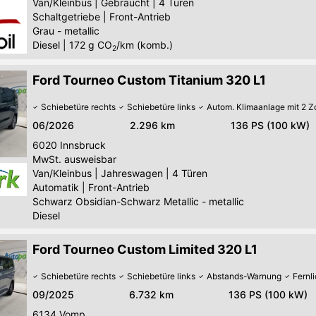
Van/Kleinbus
|
Gebraucht
|
4 Türen
Schaltgetriebe
|
Front-Antrieb
Grau - metallic
Diesel
|
172
g CO
/km (komb.)
2
Ford Tourneo Custom Titanium 320 L1
Schiebetüre rechts
Schiebetüre links
Autom. Klimaanlage mit 2 
06/2026
2.296 km
136 PS (100 kW)
6020
Innsbruck
MwSt. ausweisbar
Van/Kleinbus
|
Jahreswagen
|
4 Türen
Automatik
|
Front-Antrieb
Schwarz Obsidian-Schwarz Metallic - metallic
Diesel
Ford Tourneo Custom Limited 320 L1
Schiebetüre rechts
Schiebetüre links
Abstands-Warnung
Fernl
09/2025
6.732 km
136 PS (100 kW)
6134
Vomp