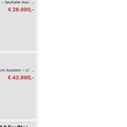
B
Spurhalte-Assistent
Reifendruck-Kontrolle
Lordosenstütze
Lederlenkr
€ 28.990,-
icht-Assistent
USB
Spurwechsel-Assistent
Spurhalte-Assistent
Reifend
€ 43.990,-