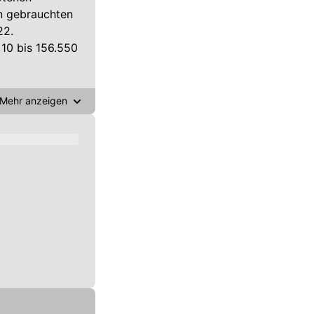
n gebrauchten
22.
10 bis 156.550
maximal 186 PS.
Mehr anzeigen
ozent
et.
auchten Ford
ten Gebrauchten