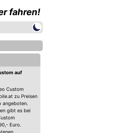
r fahren!
ustom auf
neo Custom
le.at zu Preisen
ro angeboten.
n gibt es bei
Custom
0,- Euro.
otenen