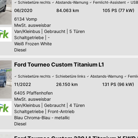
Schiebetüre rechts
Abstands-Warnung
Fernlicht-Assistent
US
06/2020
84.063 km
105 PS (77 kW)
6134
Vomp
MwSt. ausweisbar
Van/Kleinbus
|
Gebraucht
|
5 Türen
Schaltgetriebe
|
-
Weiß Frozen White
Diesel
Ford Tourneo Custom Titanium L1
Schiebetüre rechts
Schiebetüre links
Abstands-Warnung
Fernl
11/2022
26.150 km
131 PS (96 kW)
6405
Pfaffenhofen
MwSt. ausweisbar
Van/Kleinbus
|
Gebraucht
|
4 Türen
Schaltgetriebe
|
Front-Antrieb
Blau Chroma-Blau - metallic
Diesel