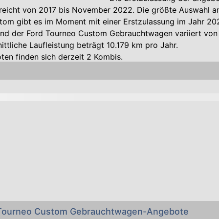
eicht von 2017 bis November 2022. Die größte Auswahl a
tom gibt es im Moment mit einer Erstzulassung im Jahr 20
and der Ford Tourneo Custom Gebrauchtwagen variiert von 
ittliche Laufleistung beträgt 10.179 km pro Jahr.
en finden sich derzeit 2 Kombis.
 der Gebraucht-Fahrzeuge beginnt bei 84 PS und geht bis 
esel-Motoren entfallen 95 Prozent. "Alternativ" werden 5 Pr
riebe sind 45 Prozent der Ford Tourneo Custom ausgestatt
mobile.at wünscht Ihnen viel Erfolg beim Kauf Ihres gebr
im Händler oder von Privat-Personen - übrigens: Ihren al
os bei uns inserieren!
d Tourneo Custom Gebrauchtwagen-Angebote