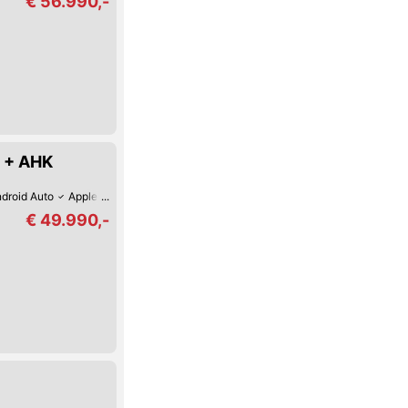
€ 56.990,-
 + AHK
droid Auto
Apple CarPlay
Verkehrszeichen-Erkennung
USB
Spurwechs
€ 49.990,-