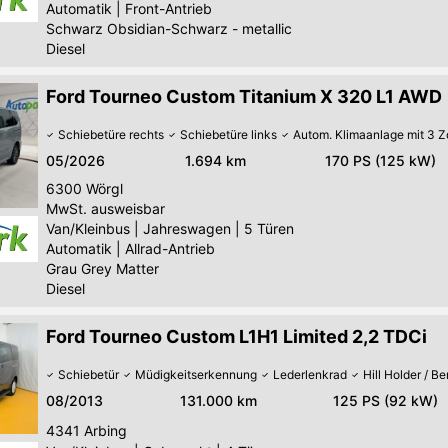
Automatik
|
Front-Antrieb
Schwarz Obsidian-Schwarz - metallic
Diesel
Ford Tourneo Custom Titanium X 320 L1 AWD
Schiebetüre rechts
Schiebetüre links
Autom. Klimaanlage mit 3 
05/2026
1.694 km
170 PS (125 kW)
6300
Wörgl
MwSt. ausweisbar
Van/Kleinbus
|
Jahreswagen
|
5 Türen
Automatik
|
Allrad-Antrieb
Grau Grey Matter
Diesel
Ford Tourneo Custom L1H1 Limited 2,2 TDCi
Schiebetür
Müdigkeitserkennung
Lederlenkrad
Hill Holder / B
08/2013
131.000 km
125 PS (92 kW)
4341
Arbing