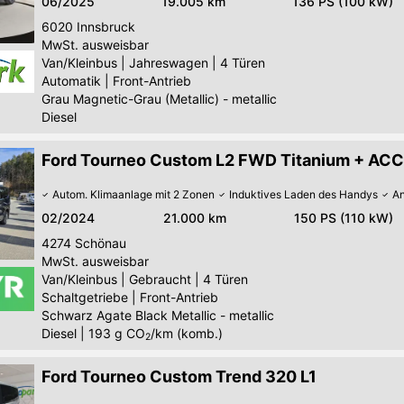
06/2025
19.005 km
136 PS (100 kW)
6020
Innsbruck
MwSt. ausweisbar
Van/Kleinbus
|
Jahreswagen
|
4 Türen
Automatik
|
Front-Antrieb
Grau Magnetic-Grau (Metallic) - metallic
Diesel
Ford Tourneo Custom L2 FWD Titanium + ACC
Autom. Klimaanlage mit 2 Zonen
Induktives Laden des Handys
An
02/2024
21.000 km
150 PS (110 kW)
4274
Schönau
MwSt. ausweisbar
Van/Kleinbus
|
Gebraucht
|
4 Türen
Schaltgetriebe
|
Front-Antrieb
Schwarz Agate Black Metallic - metallic
Diesel
|
193
g CO
/km (komb.)
2
Ford Tourneo Custom Trend 320 L1