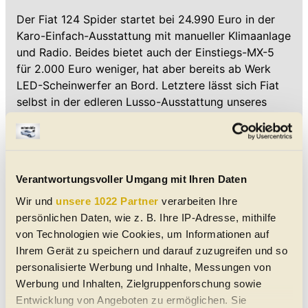
Der Fiat 124 Spider startet bei 24.990 Euro in der
Karo-Einfach-Ausstattung mit manueller Klimaanlage
und Radio. Beides bietet auch der Einstiegs-MX-5
für 2.000 Euro weniger, hat aber bereits ab Werk
LED-Scheinwerfer an Bord. Letztere lässt sich Fiat
selbst in der edleren Lusso-Ausstattung unseres
Testwagens (erkennbar am silbernen Rahmen der
Frontscheibe) zusätzlich bezahlen. 1.500 Euro kostet
das sogenannte Sicht-Paket. Hinzu kamen in
unserem Fall noch Dinge wie die Metallic-
Verantwortungsvoller Umgang mit Ihren Daten
Lackierung, das Navi samt Rückfahrkamera oder
eine Sitzheizung vorne. Unter dem Strich standen
Wir und
unsere 1022 Partner
verarbeiten Ihre
32.510 Euro. Zum Vergleich: Für rund 1.000 Euro
persönlichen Daten, wie z. B. Ihre IP-Adresse, mithilfe
weniger bietet Mazda den MX-5 mit 184 PS und
von Technologien wie Cookies, um Informationen auf
beinaher Vollausstattung an.
Ihrem Gerät zu speichern und darauf zuzugreifen und so
personalisierte Werbung und Inhalte, Messungen von
Pluspunkte sammelt der Fiat 124 Spider beim
Werbung und Inhalten, Zielgruppenforschung sowie
Verbrauch: Mit 6,9 Liter lagen wir im Mittel nur 0,5
Entwicklung von Angeboten zu ermöglichen. Sie