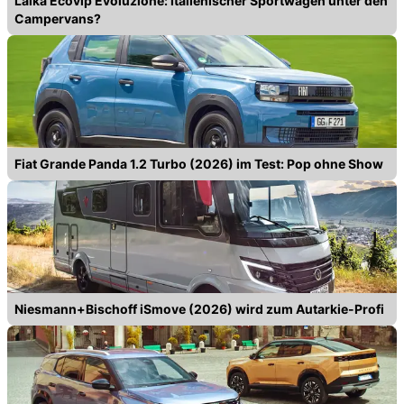
Laika Ecovip Evoluzione: Italienischer Sportwagen unter den
Campervans?
Fiat Grande Panda 1.2 Turbo (2026) im Test: Pop ohne Show
Niesmann+Bischoff iSmove (2026) wird zum Autarkie-Profi