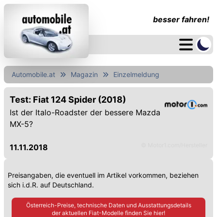
besser fahren!
Automobile.at
Magazin
Einzelmeldung
Test: Fiat 124 Spider (2018)
Ist der Italo-Roadster der bessere Mazda
MX-5?
© Motor1.com/Hersteller
11.11.2018
Preisangaben, die eventuell im Artikel vorkommen, beziehen
sich i.d.R. auf Deutschland.
Österreich-Preise, technische Daten und Ausstattungsdetails
der aktuellen
Fiat
-Modelle finden Sie hier!