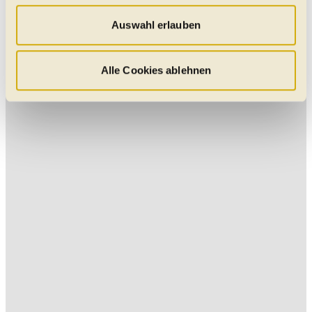
„Statistik“ und „Präferenzen“ möchten wir Ihren Website-
Besuch so komfortabel wie möglich gestalten - mit Klick
Auswahl erlauben
auf „Alle Cookies zulassen“ werden diese aktiviert. Unter
"Auswahl erlauben" können Sie selbst entscheiden,
welche Kategorien Sie zulassen möchten. Es werden nur
Alle Cookies ablehnen
Daten verarbeitet, für die Sie uns Ihr Einverständnis
geben. Bitte beachten Sie, dass durch eine
Einschränkung womöglich nicht mehr alle
Funktionalitäten der Website zur Verfügung stehen. Sie
können die Einstellungen jederzeit in unserer
Datenschutzerklärung
anpassen.