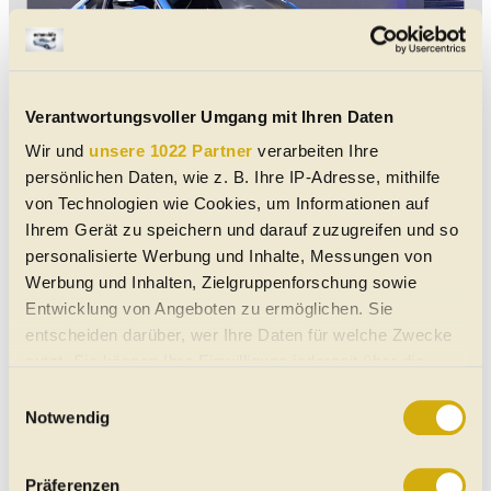
Verantwortungsvoller Umgang mit Ihren Daten
Wir und
unsere 1022 Partner
verarbeiten Ihre
persönlichen Daten, wie z. B. Ihre IP-Adresse, mithilfe
von Technologien wie Cookies, um Informationen auf
© Motor1.com/Hersteller
Ihrem Gerät zu speichern und darauf zuzugreifen und so
personalisierte Werbung und Inhalte, Messungen von
Subaru BRZ
Werbung und Inhalten, Zielgruppenforschung sowie
Entwicklung von Angeboten zu ermöglichen. Sie
Bestandteil des japanischen Sportwagen-Trios rund
entscheiden darüber, wer Ihre Daten für welche Zwecke
um den Toyota GT 86 und den Scion FR-S ist auch
nutzt. Sie können Ihre Einwilligung jederzeit über die
der Subaru BRZ. Von Subaru stammt der eingesetzte
Cookie-Erklärung oder durch Klicken auf das Privacy
Boxermotor mit 200 PS Leistung.
Einwilligungsauswahl
Trigger Symbol ändern oder widerrufen
Notwendig
Wenn Sie es erlauben, würden wir auch gerne:
Präferenzen