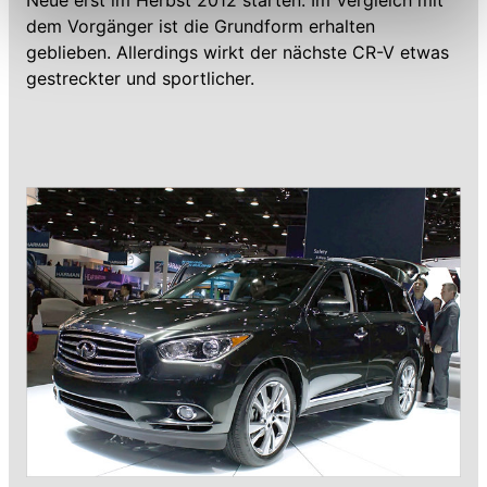
Einschränkung womöglich nicht mehr alle
dem Vorgänger ist die Grundform erhalten
Funktionalitäten der Website zur Verfügung stehen. Sie
geblieben. Allerdings wirkt der nächste CR-V etwas
können die Einstellungen jederzeit in unserer
gestreckter und sportlicher.
Datenschutzerklärung
anpassen.