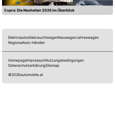
Cupra: Die Neuheiten 2026 im Überblick
Elektroautos
Gebrauchtwagen
Neuwagen
Jahreswagen
Regional
Auto-Händler
Homepage
Impressum
Nutzungsbedingungen
Datenschutzerklärung
Sitemap
©
2026
automobile.at