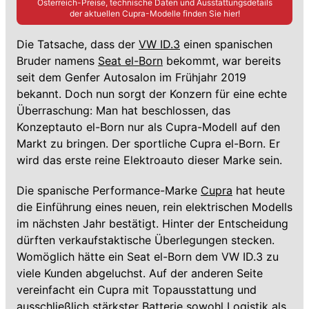
Österreich-Preise, technische Daten und Ausstattungsdetails
der aktuellen
Cupra
-Modelle finden Sie hier!
Die Tatsache, dass der
VW ID.3
einen spanischen
Bruder namens
Seat el-Born
bekommt, war bereits
seit dem Genfer Autosalon im Frühjahr 2019
bekannt. Doch nun sorgt der Konzern für eine echte
Überraschung: Man hat beschlossen, das
Konzeptauto el-Born nur als Cupra-Modell auf den
Markt zu bringen. Der sportliche Cupra el-Born. Er
wird das erste reine Elektroauto dieser Marke sein.
Die spanische Performance-Marke
Cupra
hat heute
die Einführung eines neuen, rein elektrischen Modells
im nächsten Jahr bestätigt. Hinter der Entscheidung
dürften verkaufstaktische Überlegungen stecken.
Womöglich hätte ein Seat el-Born dem VW ID.3 zu
viele Kunden abgeluchst. Auf der anderen Seite
vereinfacht ein Cupra mit Topausstattung und
ausschließlich stärkster Batterie sowohl Logistik als