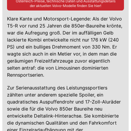
Österreich-Preise, technische Daten und Ausstattungsdetails
der aktuellen
Volvo
-Modelle finden Sie hier!
Klare Kante und Motorsport-Legende: Als der Volvo
T5-R vor rund 25 Jahren die 850er-Baureihe krönte,
war die Aufregung groß. Der im auffälligen Gelb
lackierte Kombi entwickelte nicht nur 176 kW (240
PS) und ein bulliges Drehmoment von 330 Nm. Er
wagte sich auch in ein Metier vor, in dem man die
geräumigen Freizeitfahrzeuge zuvor eigentlich
selten antraf: die von Limousinen dominierten
Rennsportserien.
Zur Serienausstattung des Leistungssportlers
zählten unter anderem spezielle Spoiler, ein
quadratisches Auspuffendrohr und 17-Zoll-Aluräder
sowie die für die Volvo 850er Baureihe neu
entwickelte Deltalink-Hinterachse. Sie kombinierte
die dynamischen Qualitäten und den Fahrkomfort
einer Einzelradaufhängung mit der