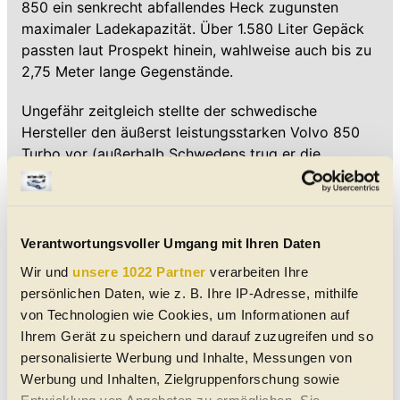
850 ein senkrecht abfallendes Heck zugunsten
maximaler Ladekapazität. Über 1.580 Liter Gepäck
passten laut Prospekt hinein, wahlweise auch bis zu
2,75 Meter lange Gegenstände.
Ungefähr zeitgleich stellte der schwedische
Hersteller den äußerst leistungsstarken Volvo 850
Turbo vor (außerhalb Schwedens trug er die
Bezeichnung T5). Gleichzeitig erhielten alle
Versionen etwas weichere Linien und leicht
modifizierte Konturen. Der Volvo 850 T5 leistete
225 PS (165 kW) und verfügte über ein maximales
Verantwortungsvoller Umgang mit Ihren Daten
Drehmoment von 300 Nm.
Wir und
unsere 1022 Partner
verarbeiten Ihre
persönlichen Daten, wie z. B. Ihre IP-Adresse, mithilfe
von Technologien wie Cookies, um Informationen auf
Ein Jahr später folgte der noch agilere Volvo 850
Ihrem Gerät zu speichern und darauf zuzugreifen und so
T5-R in der für ihn charakteristischen hellgelben
personalisierte Werbung und Inhalte, Messungen von
Lackierung - das bis dahin leistungsstärkste Modell
Werbung und Inhalten, Zielgruppenforschung sowie
der Unternehmensgeschichte. Die limitierte Auflage