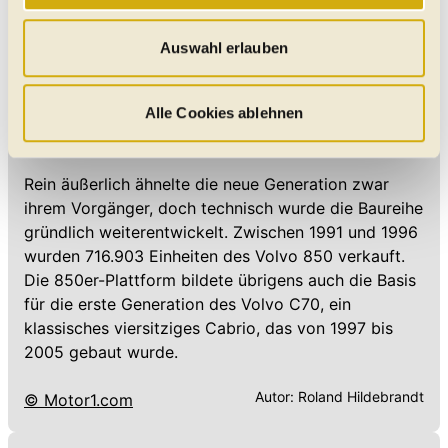
„Statistik“ und „Präferenzen“ möchten wir Ihren Website-
Am Ende des Jahres 1996 wurde die Produktion des
Besuch so komfortabel wie möglich gestalten - mit Klick
Volvo 850 eingestellt. Die Baureihe wurde
Auswahl erlauben
auf „Alle Cookies zulassen“ werden diese aktiviert. Unter
umfassend überarbeitet und im November 1997
"Auswahl erlauben" können Sie selbst entscheiden,
startete das Nachfolgemodell mit der neuen Volvo
welche Kategorien Sie zulassen möchten. Es werden nur
Alle Cookies ablehnen
Nomenklatur als Volvo S70 (Limousine) und Volvo
Daten verarbeitet, für die Sie uns Ihr Einverständnis
V70 (Kombi).
geben. Bitte beachten Sie, dass durch eine
Rein äußerlich ähnelte die neue Generation zwar
Einschränkung womöglich nicht mehr alle
ihrem Vorgänger, doch technisch wurde die Baureihe
Funktionalitäten der Website zur Verfügung stehen. Sie
gründlich weiterentwickelt. Zwischen 1991 und 1996
können die Einstellungen jederzeit in unserer
wurden 716.903 Einheiten des Volvo 850 verkauft.
Datenschutzerklärung
anpassen.
Die 850er-Plattform bildete übrigens auch die Basis
für die erste Generation des Volvo C70, ein
klassisches viersitziges Cabrio, das von 1997 bis
2005 gebaut wurde.
Autor:
Roland Hildebrandt
© Motor1.com