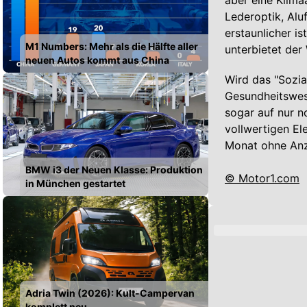
aber eine Klima
Lederoptik, Alu
erstaunlicher i
M1 Numbers: Mehr als die Hälfte aller
unterbietet der
neuen Autos kommt aus China
Wird das "Sozia
Gesundheitswese
sogar auf nur n
vollwertigen El
Monat ohne Anz
BMW i3 der Neuen Klasse: Produktion
© Motor1.com
in München gestartet
Adria Twin (2026): Kult-Campervan
komplett neu