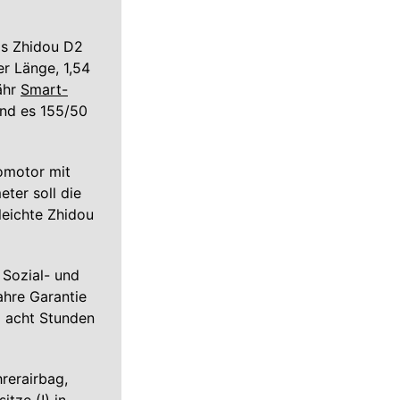
ls Zhidou D2
r Länge, 1,54
ähr
Smart-
ind es 155/50
omotor mit
ter soll die
leichte Zhidou
 Sozial- und
ahre Garantie
l acht Stunden
hrerairbag,