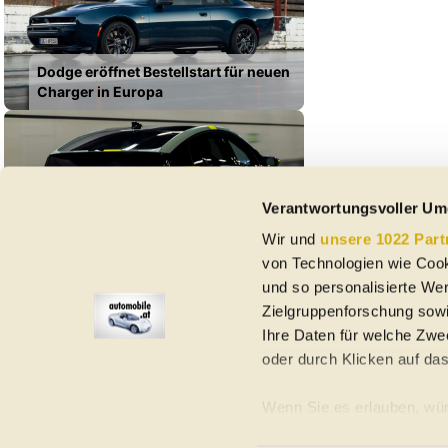
Dodge eröffnet Bestellstart für neuen
Charger in Europa
Verantwortungsvoller Um
Der neue A2 (2026) ist der
Wir und
unsere 1022 Part
effizienteste Audi aller Zeiten, sagt
von Technologien wie Cook
Audi
und so personalisierte We
Zielgruppenforschung sowi
Ihre Daten für welche Zwec
oder durch Klicken auf da
Elektroautos
Gebrauchtwagen
Neuwagen
Jahreswagen
Regional
A
Wenn Sie es erlauben, wür
Informationen über Ih
Homepage
Impressum
Nutzungsbedingungen
Datenschutzerklär