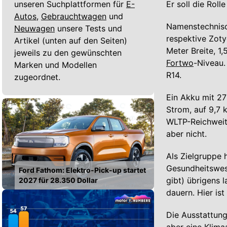
unseren Suchplattformen für
E-
Er soll die Roll
Autos,
Gebrauchtwagen
und
Namenstechnisch
Neuwagen
unsere Tests und
respektive Zoty
Artikel (unten auf den Seiten)
Meter Breite, 1
jeweils zu den gewünschten
Fortwo
-Niveau.
Marken und Modellen
R14.
zugeordnet.
Ein Akku mit 27
Strom, auf 9,7 
WLTP-Reichweit
aber nicht.
Als Zielgruppe 
Gesundheitswese
Ford Fathom: Elektro-Pick-up startet
gibt) übrigens 
2027 für 28.350 Dollar
dauern. Hier ist
Die Ausstattung 