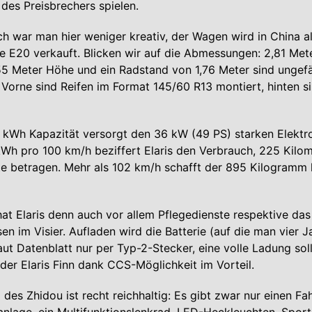
e des Preisbrechers spielen.
 war man hier weniger kreativ, der Wagen wird in China a
e E20 verkauft. Blicken wir auf die Abmessungen: 2,81 Mete
,55 Meter Höhe und ein Radstand von 1,76 Meter sind ungef
 Vorne sind Reifen im Format 145/60 R13 montiert, hinten s
 kWh Kapazität versorgt den 36 kW (49 PS) starken Elektr
kWh pro 100 km/h beziffert Elaris den Verbrauch, 225 Kilome
e betragen. Mehr als 102 km/h schafft der 895 Kilogramm 
hat Elaris denn auch vor allem Pflegedienste respektive das
n im Visier. Aufladen wird die Batterie (auf die man vier J
laut Datenblatt nur per Typ-2-Stecker, eine volle Ladung sol
 der Elaris Finn dank CCS-Möglichkeit im Vorteil.
des Zhidou ist recht reichhaltig: Es gibt zwar nur einen Fa