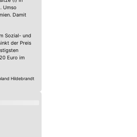
tze (!) in
i. Umso
ämien. Damit
m Sozial- und
nkt der Preis
stigsten
 20 Euro im
land Hildebrandt