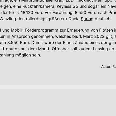
anlage, ein Multifunktionslenkrad, LED-Heckleuchten, Sportsi
felgen, eine Rückfahrkamera, Keyless Go und sogar ein Nav
st der Preis: 18.120 Euro vor Förderung, 8.550 Euro nach Pr
 Winzling den (allerdings größeren) Dacia
Spring
deutlich.
l und Mobil"-Förderprogramm zur Erneuerung von Flotten i
n in Anspruch genommen, welches bis 1. März 2022 gilt, si
och 3.550 Euro. Damit wäre der Elaris Zhidou eines der gün
ektroautos auf dem Markt. Offenbar soll zudem Leasing ab
ahlung möglich sein.
Autor:
Ro