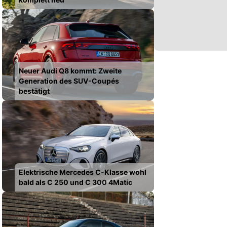
Neuer Audi Q8 kommt: Zweite
Generation des SUV-Coupés
bestätigt
Elektrische Mercedes C-Klasse wohl
bald als C 250 und C 300 4Matic