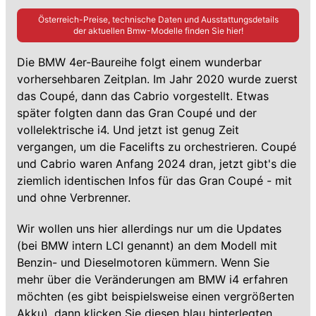
Österreich-Preise, technische Daten und Ausstattungsdetails
der aktuellen
Bmw
-Modelle finden Sie hier!
Die BMW 4er-Baureihe folgt einem wunderbar
vorhersehbaren Zeitplan. Im Jahr 2020 wurde zuerst
das Coupé, dann das Cabrio vorgestellt. Etwas
später folgten dann das Gran Coupé und der
vollelektrische i4. Und jetzt ist genug Zeit
vergangen, um die Facelifts zu orchestrieren. Coupé
und Cabrio waren Anfang 2024 dran, jetzt gibt's die
ziemlich identischen Infos für das Gran Coupé - mit
und ohne Verbrenner.
Wir wollen uns hier allerdings nur um die Updates
(bei BMW intern LCI genannt) an dem Modell mit
Benzin- und Dieselmotoren kümmern. Wenn Sie
mehr über die Veränderungen am BMW i4 erfahren
möchten (es gibt beispielsweise einen vergrößerten
Akku), dann klicken Sie diesen blau hinterlegten