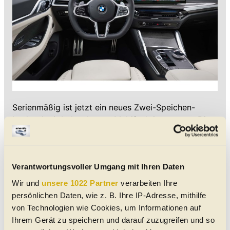
Serienmäßig ist jetzt ein neues Zwei-Speichen-
Lenkrad mit beleuchteten Multifunktionstasten. Die
Schaltwippen dahinter sind ebenfalls ohne Aufpreis
an Bord. Wer trotzdem Geld für ein Lenkrad
bezahlen will, kann künftig ein neues 3-Speichen-
Verantwortungsvoller Umgang mit Ihren Daten
Volant mit roter 12-Uhr-Markierung aus dem M
Zubehör wählen. Darüber hinaus sind neue
Wir und
unsere 1022 Partner
verarbeiten Ihre
Materialien für verschiedene Applikationen erhältlich
persönlichen Daten, wie z. B. Ihre IP-Adresse, mithilfe
und die Ambientebeleuchtung strahlt jetzt auch an
von Technologien wie Cookies, um Informationen auf
weiteren Stellen.
Ihrem Gerät zu speichern und darauf zuzugreifen und so