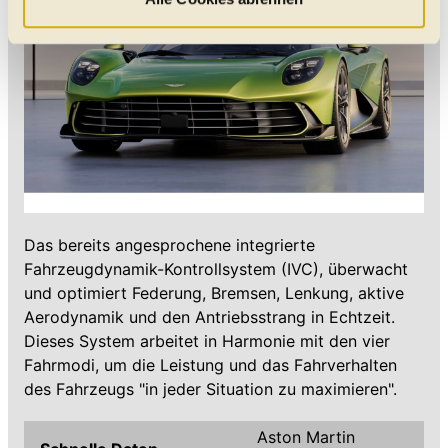
Daten verarbeitet, für die Sie uns Ihr Einverständnis
geben. Bitte beachten Sie, dass durch eine
Einschränkung womöglich nicht mehr alle
Funktionalitäten der Website zur Verfügung stehen. Sie
können die Einstellungen jederzeit in unserer
Datenschutzerklärung
anpassen.
Das bereits angesprochene integrierte
Fahrzeugdynamik-Kontrollsystem (IVC), überwacht
und optimiert Federung, Bremsen, Lenkung, aktive
Aerodynamik und den Antriebsstrang in Echtzeit.
Dieses System arbeitet in Harmonie mit den vier
Fahrmodi, um die Leistung und das Fahrverhalten
des Fahrzeugs "in jeder Situation zu maximieren".
Aston Martin