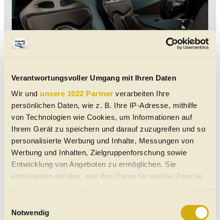
Verantwortungsvoller Umgang mit Ihren Daten
Wir und
unsere 1022 Partner
verarbeiten Ihre
persönlichen Daten, wie z. B. Ihre IP-Adresse, mithilfe
von Technologien wie Cookies, um Informationen auf
Ihrem Gerät zu speichern und darauf zuzugreifen und so
personalisierte Werbung und Inhalte, Messungen von
Werbung und Inhalten, Zielgruppenforschung sowie
Entwicklung von Angeboten zu ermöglichen. Sie
entscheiden darüber, wer Ihre Daten für welche Zwecke
nutzt. Sie können Ihre Einwilligung jederzeit über die
Cookie-Erklärung oder durch Klicken auf das Privacy
Einwilligungsauswahl
Trigger Symbol ändern oder widerrufen
Notwendig