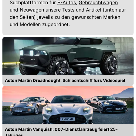
Suchplattformen für
E-Autos,
Gebrauchtwagen
und
Neuwagen
unsere Tests und Artikel (unten auf
den Seiten) jeweils zu den gewünschten Marken
und Modellen zugeordnet.
Aston Martin Dreadnought: Schlachtschiff fürs Videospiel
Aston Martin Vanquish: 007-Dienstfahrzeug feiert 25-
Jähriges