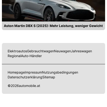
Aston Martin DBX S (2025): Mehr Leistung, weniger Gewicht
Elektroautos
Gebrauchtwagen
Neuwagen
Jahreswagen
Regional
Auto-Händler
Homepage
Impressum
Nutzungsbedingungen
Datenschutzerklärung
Sitemap
©
2026
automobile.at