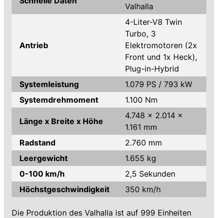
Schnelle Daten
Valhalla
4-Liter-V8 Twin
Turbo, 3
Antrieb
Elektromotoren (2x
Front und 1x Heck),
Plug-in-Hybrid
Systemleistung
1.079 PS / 793 kW
Systemdrehmoment
1.100 Nm
4.748 x 2.014 x
Länge x Breite x Höhe
1.161 mm
Radstand
2.760 mm
Leergewicht
1.655 kg
0-100 km/h
2,5 Sekunden
Höchstgeschwindigkeit
350 km/h
Die Produktion des Valhalla ist auf 999 Einheiten