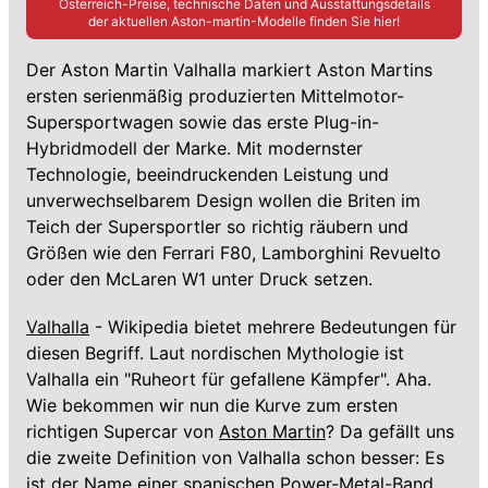
Österreich-Preise, technische Daten und Ausstattungsdetails
der aktuellen
Aston-martin
-Modelle finden Sie hier!
Der Aston Martin Valhalla markiert Aston Martins
ersten serienmäßig produzierten Mittelmotor-
Supersportwagen sowie das erste Plug-in-
Hybridmodell der Marke. Mit modernster
Technologie, beeindruckenden Leistung und
unverwechselbarem Design wollen die Briten im
Teich der Supersportler so richtig räubern und
Größen wie den Ferrari F80, Lamborghini Revuelto
oder den McLaren W1 unter Druck setzen.
Valhalla
- Wikipedia bietet mehrere Bedeutungen für
diesen Begriff. Laut nordischen Mythologie ist
Valhalla ein "Ruheort für gefallene Kämpfer". Aha.
Wie bekommen wir nun die Kurve zum ersten
richtigen Supercar von
Aston Martin
? Da gefällt uns
die zweite Definition von Valhalla schon besser: Es
ist der Name einer spanischen Power-Metal-Band.