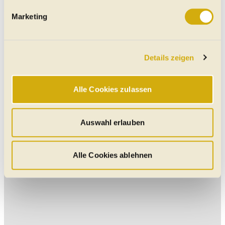
Erfahren Sie mehr darüber, wie Ihre persönlichen Daten
Marketing
verarbeitet werden, und legen Sie Ihre Präferenzen im
Abschnitt Einzelheiten
fest.
Details zeigen
Wir verwenden Cookies, um Ihnen das bestmögliche
Online-Erlebnis zu bieten. Notwendige Cookies
gewährleisten einen sicheren und flüssigen Betrieb der
Alle Cookies zulassen
Website und sind stets aktiv. Mit Cookies für „Marketing“,
„Statistik“ und „Präferenzen“ möchten wir Ihren Website-
Besuch so komfortabel wie möglich gestalten - mit Klick
Auswahl erlauben
auf „Alle Cookies zulassen“ werden diese aktiviert. Unter
"Auswahl erlauben" können Sie selbst entscheiden,
welche Kategorien Sie zulassen möchten. Es werden nur
Alle Cookies ablehnen
Daten verarbeitet, für die Sie uns Ihr Einverständnis
geben. Bitte beachten Sie, dass durch eine
Einschränkung womöglich nicht mehr alle
Funktionalitäten der Website zur Verfügung stehen. Sie
können die Einstellungen jederzeit in unserer