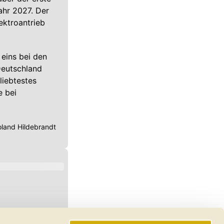
ahr 2027. Der
ektroantrieb
eins bei den
Deutschland
liebtestes
e bei
land Hildebrandt