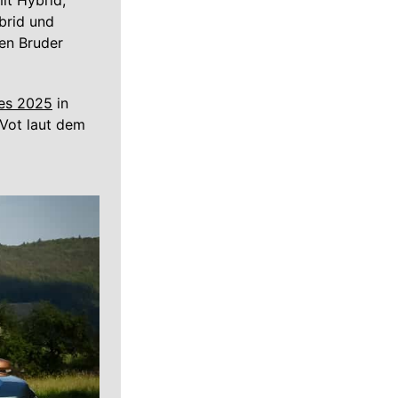
it Hybrid,
brid und
en Bruder
res 2025
in
 Vot laut dem