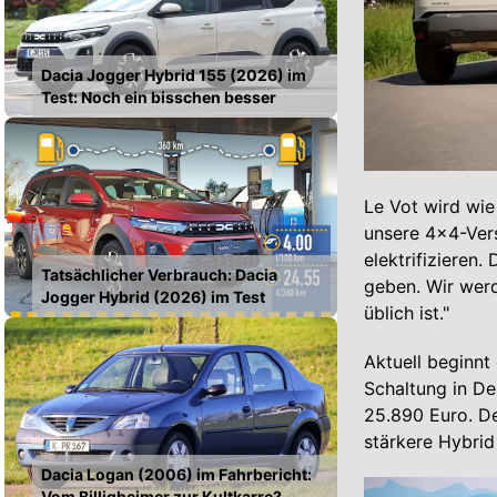
Dacia Jogger Hybrid 155 (2026) im
Test: Noch ein bisschen besser
Le Vot wird wie
unsere 4x4-Vers
elektrifizieren
Tatsächlicher Verbrauch: Dacia
geben. Wir werd
Jogger Hybrid (2026) im Test
üblich ist."
Aktuell beginn
Schaltung in De
25.890 Euro. De
stärkere Hybrid
Dacia Logan (2006) im Fahrbericht:
Vom Billigheimer zur Kultkarre?