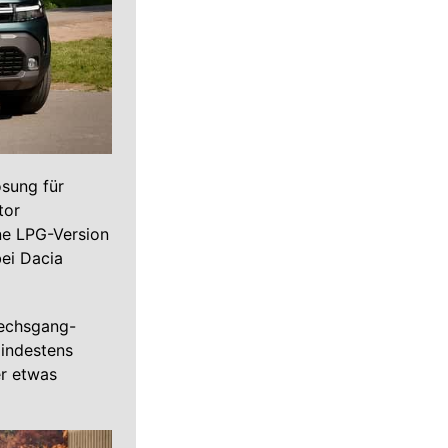
ösung für
tor
ine LPG-Version
bei Dacia
Sechsgang-
mindestens
er etwas