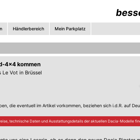
besse
n
Händlerbereich
Mein Parkplatz
rid-4x4 kommen
 Le Vot in Brüssel
en, die eventuell im Artikel vorkommen, beziehen sich i.d.R. auf De
eise, technische Daten und Ausstattungsdetails der aktuellen
Dacia
-Modelle fin