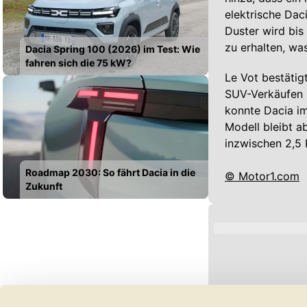
elektrische Da
Duster wird bis
zu erhalten, wa
Dacia Spring 100 (2026) im Test: Wie
fahren sich die 75 kW?
Le Vot bestäti
SUV-Verkäufen 
konnte Dacia im
Modell bleibt a
inzwischen 2,5 
Roadmap 2030: So fährt Dacia in die
© Motor1.com
Zukunft