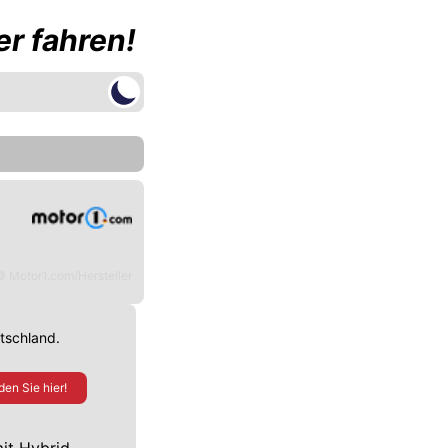
r fahren!
© Motor1.com/Hersteller
utschland.
den Sie hier!