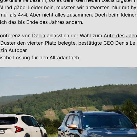
ragte uns eine Leserin, ob es denn den neuen Dacia Bigster m
llrad gäbe. Leider nein, mussten wir antworten. Nur mit hy
nur als 4x4. Aber nicht alles zusammen. Doch beim kleiner
ich das bis Ende des Jahres ändern.
konferenz von
Dacia
anlässlich der Wahl zum
Auto des Jah
r
Duster
den vierten Platz belegte, bestätigte CEO Denis Le
azin Autocar
ische Lösung für den Allradantrieb.