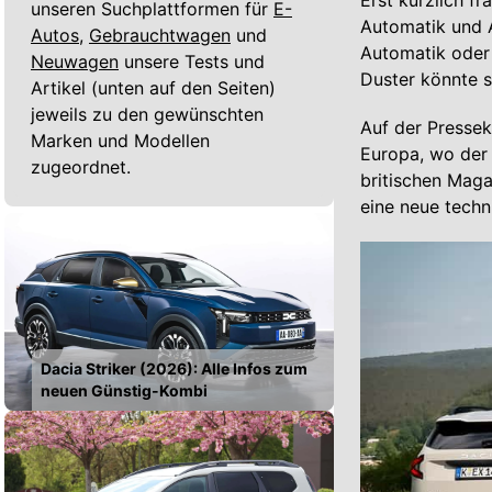
Erst kürzlich f
unseren Suchplattformen für
E-
Automatik und A
Autos,
Gebrauchtwagen
und
Automatik oder 
Neuwagen
unsere Tests und
Duster könnte s
Artikel (unten auf den Seiten)
jeweils zu den gewünschten
Auf der Presse
Marken und Modellen
Europa, wo de
zugeordnet.
britischen Mag
eine neue techn
Dacia Striker (2026): Alle Infos zum
neuen Günstig-Kombi