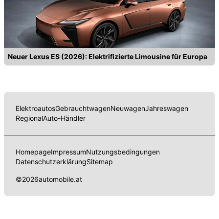
Neuer Lexus ES (2026): Elektrifizierte Limousine für Europa
Elektroautos
Gebrauchtwagen
Neuwagen
Jahreswagen
Regional
Auto-Händler
Homepage
Impressum
Nutzungsbedingungen
Datenschutzerklärung
Sitemap
©
2026
automobile.at