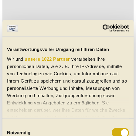
Verantwortungsvoller Umgang mit Ihren Daten
Wir und
unsere 1022 Partner
verarbeiten Ihre
persönlichen Daten, wie z. B. Ihre IP-Adresse, mithilfe
von Technologien wie Cookies, um Informationen auf
Ihrem Gerät zu speichern und darauf zuzugreifen und so
personalisierte Werbung und Inhalte, Messungen von
Werbung und Inhalten, Zielgruppenforschung sowie
Entwicklung von Angeboten zu ermöglichen. Sie
entscheiden darüber, wer Ihre Daten für welche Zwecke
nutzt. Sie können Ihre Einwilligung jederzeit über die
Cookie-Erklärung oder durch Klicken auf das Privacy
Suche Artikeln
Einwilligungsauswahl
Trigger Symbol ändern oder widerrufen
Notwendig