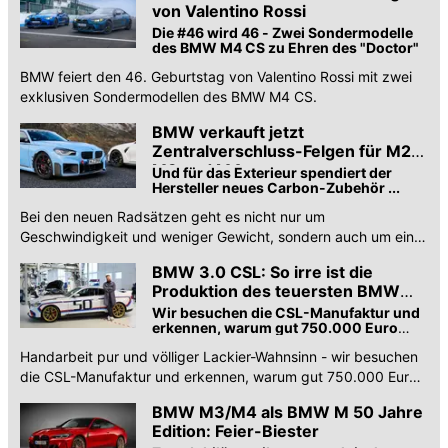
von Valentino Rossi
Die #46 wird 46 - Zwei Sondermodelle
des BMW M4 CS zu Ehren des "Doctor"
BMW feiert den 46. Geburtstag von Valentino Rossi mit zwei
exklusiven Sondermodellen des BMW M4 CS.
BMW verkauft jetzt
Zentralverschluss-Felgen für M2,
M3 und M4
Und für das Exterieur spendiert der
Hersteller neues Carbon-Zubehör ...
Bei den neuen Radsätzen geht es nicht nur um
Geschwindigkeit und weniger Gewicht, sondern auch um eine
coolere Optik für die M-Fahrzeuge von BMW.
BMW 3.0 CSL: So irre ist die
Produktion des teuersten BMW
ever
Wir besuchen die CSL-Manufaktur und
erkennen, warum gut 750.000 Euro
plötzlich gar nicht mehr so verrückt
Handarbeit pur und völliger Lackier-Wahnsinn - wir besuchen
klingen
die CSL-Manufaktur und erkennen, warum gut 750.000 Euro
plötzlich gar nicht mehr so verrückt klingen
BMW M3/M4 als BMW M 50 Jahre
Edition: Feier-Biester