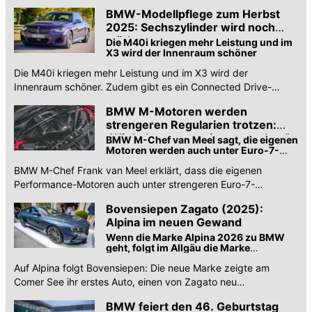
Alpina-Nachfolgers.
BMW-Modellpflege zum Herbst
2025: Sechszylinder wird noch
stärker
Die M40i kriegen mehr Leistung und im
X3 wird der Innenraum schöner
Die M40i kriegen mehr Leistung und im X3 wird der
Innenraum schöner. Zudem gibt es ein Connected Drive-
Update und neue Farben fürs 2er Gran Coupé.
BMW M-Motoren werden
strengeren Regularien trotzen:
„Wir haben vor, weiterzumachen“
BMW M-Chef van Meel sagt, die eigenen
Motoren werden auch unter Euro-7-
Vorschriften nicht schwächer werden
BMW M-Chef Frank van Meel erklärt, dass die eigenen
Performance-Motoren auch unter strengeren Euro-7-
Vorschriften nicht schwächer werden.
Bovensiepen Zagato (2025):
Alpina im neuen Gewand
Wenn die Marke Alpina 2026 zu BMW
geht, folgt im Allgäu die Marke
Bovensiepen
Auf Alpina folgt Bovensiepen: Die neue Marke zeigte am
Comer See ihr erstes Auto, einen von Zagato neu
eingekleideten BMW M4.
BMW feiert den 46. Geburtstag