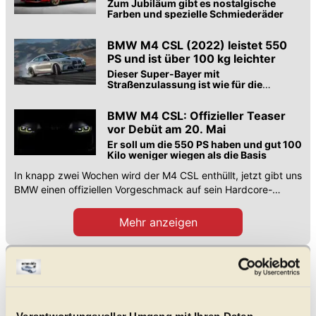
Zum Jubiläum gibt es nostalgische
Farben und spezielle Schmiederäder
BMW M4 CSL (2022) leistet 550
PS und ist über 100 kg leichter
Dieser Super-Bayer mit
Straßenzulassung ist wie für die
Rennstrecke gemacht ...
BMW M4 CSL: Offizieller Teaser
vor Debüt am 20. Mai
Er soll um die 550 PS haben und gut 100
Kilo weniger wiegen als die Basis
In knapp zwei Wochen wird der M4 CSL enthüllt, jetzt gibt uns
BMW einen offiziellen Vorgeschmack auf sein Hardcore-
Coupé.
Mehr anzeigen
Datenblätter und Preise der bisher gängigsten
BMW
M4
Modellvarianten
(im
August 2026
in Österreich neu erhältlich, nach Aufbauart und Preis
sortiert)