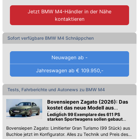
Jetzt
BMW M4-Händler
in der Nähe
kontaktieren
Sofort verfügbare BMW M4 Schnäppchen
Neuwagen ab
-
Autokauf leicht gemacht: Preise, technische Daten,
Jahreswagen ab
€ 109.950,-
Verbrauch, Abmessungen, Ausstattungen etc. von
allen BMW M4 Varianten zum Vergleichen. Das
beste Auto kaufen!
Tests, Fahrberichte und Autonews zu BMW M4
Hier finden Sie die Preisliste und die Datenblätter
Bovensiepen Zagato (2026): Das
sämtlicher
BMW M4-Modellvarianten
, die momentan
kostet das neue Modell aus
im Oktober 2022 in Österreich als Neuwagen erhältlich
Buchloe
Lediglich 99 Exemplare des 611 PS
starken Sportwagens sollen gebaut
sind.
werden
Stöbern Sie auch in unserem Angebot an günstigen
Bovensiepen Zagato: Limitierter Gran Turismo (99 Stück) aus
Buchloe jetzt im Konfigurator. Alles zu Technik und Preis des
BMW M4 Gebrauchtwagen
.