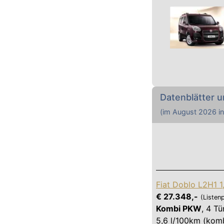
Datenblätter u
(im
August 2026
in
Fiat Doblo L2H1 1
€ 27.348,-
(Listenp
Kombi PKW
,
4 Tü
5,6 l/100km (komb