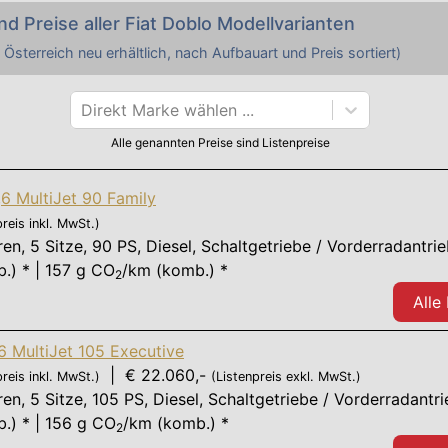
nd Preise aller
Fiat
Doblo
Modellvarianten
 Österreich neu erhältlich, nach Aufbauart und Preis sortiert)
Direkt Marke wählen ...
Alle genannten Preise sind Listenpreise
,6 MultiJet 90 Family
preis inkl. MwSt.)
ren
,
5 Sitze
,
90 PS
, Diesel, Schaltgetriebe / Vorderradantri
.) * | 157 g CO
/km (komb.) *
2
Alle
,6 MultiJet 105 Executive
| € 22.060,-
preis inkl. MwSt.)
(Listenpreis exkl. MwSt.)
ren
,
5 Sitze
,
105 PS
, Diesel, Schaltgetriebe / Vorderradantr
.) * | 156 g CO
/km (komb.) *
2