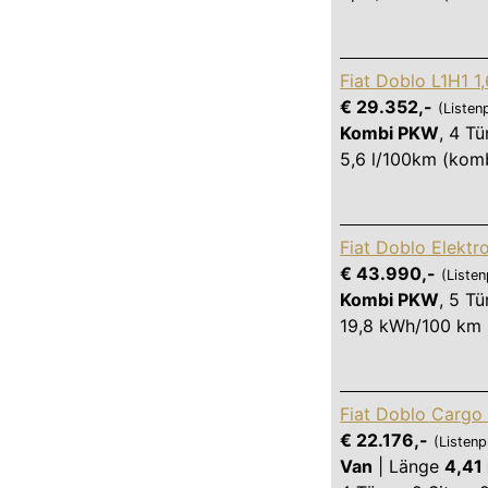
Fiat Doblo L1H1 1
€ 29.352,-
(Listen
Kombi PKW
,
4 Tü
5,6 l/100km (komb
Fiat Doblo Elekt
€ 43.990,-
(Listen
Kombi PKW
,
5 Tü
19,8 kWh/100 km 
Fiat Doblo Cargo 
€ 22.176,-
(Listenp
Van
|
Länge
4,41