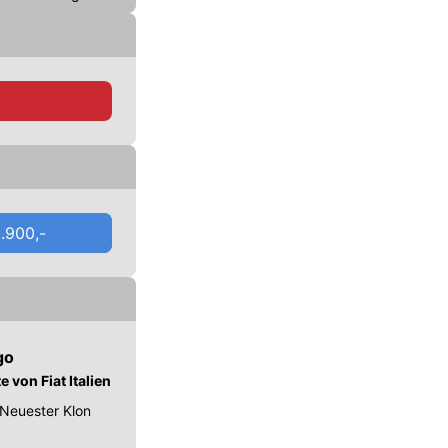
.900,-
go
von Fiat Italien
 Neuester Klon
.