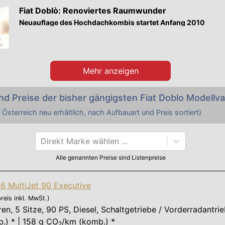
Fiat Doblò: Renoviertes Raumwunder
Neuauflage des Hochdachkombis startet Anfang 2010
Mehr anzeigen
nd Preise der bisher gängigsten
Fiat
Doblo
Modellva
 Österreich neu erhältlich, nach Aufbauart und Preis sortiert)
Direkt Marke wählen ...
Alle genannten Preise sind Listenpreise
,6 MultiJet 90 Executive
reis inkl. MwSt.)
ren
,
5 Sitze
,
90 PS
, Diesel, Schaltgetriebe / Vorderradantri
.) * | 158 g CO
/km (komb.) *
2