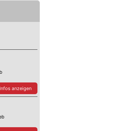
eb
 Infos anzeigen
ieb