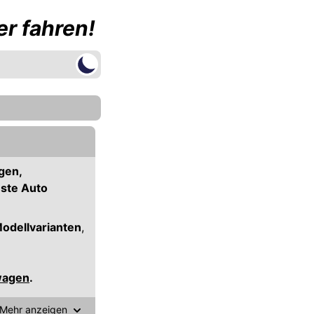
r fahren!
gen,
este Auto
Modellvarianten
,
wagen
.
Mehr anzeigen