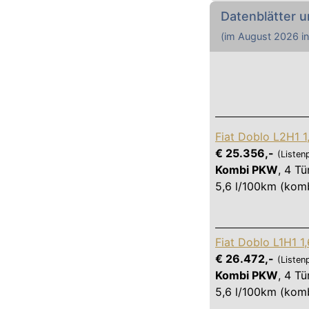
Datenblätter u
(im
August 2026
in
Fiat Doblo L2H1 1
€ 25.356,-
(Listen
Kombi PKW
,
4 Tü
5,6 l/100km (komb
Fiat Doblo L1H1 1
€ 26.472,-
(Listen
Kombi PKW
,
4 Tü
5,6 l/100km (komb