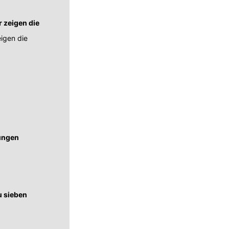
r zeigen die
eigen die
rungen
u sieben