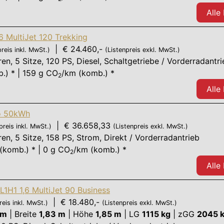
Alle
,6 MultiJet 120 Trekking
| € 24.460,-
preis inkl. MwSt.)
(Listenpreis exkl. MwSt.)
ren
,
5 Sitze
,
120 PS
, Diesel, Schaltgetriebe / Vorderradantr
.) * | 159 g CO
/km (komb.) *
2
Alle
ro 50kWh
| € 36.658,33
preis inkl. MwSt.)
(Listenpreis exkl. MwSt.)
ren
,
5 Sitze
,
158 PS
, Strom, Direkt / Vorderradantrieb
(komb.) * | 0 g CO
/km (komb.) *
2
Alle
L1H1 1,6 MultiJet 90 Business
| € 18.480,-
reis inkl. MwSt.)
(Listenpreis exkl. MwSt.)
 m
|
Breite
1,83 m
|
Höhe
1,85 m
|
LG
1115 kg
|
zGG
2045 