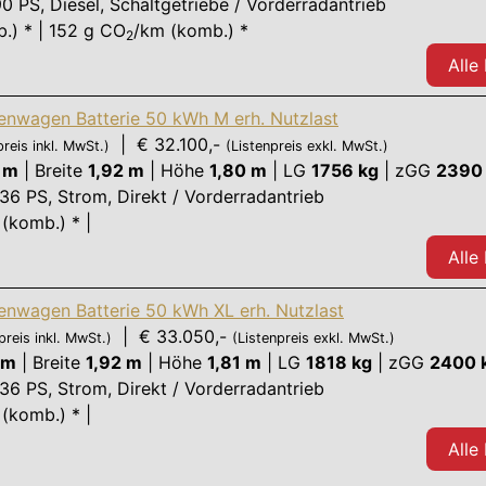
90 PS
, Diesel, Schaltgetriebe / Vorderradantrieb
.) * | 152 g CO
/km (komb.) *
2
Alle
enwagen Batterie 50 kWh M erh. Nutzlast
| € 32.100,-
preis inkl. MwSt.)
(Listenpreis exkl. MwSt.)
 m
|
Breite
1,92 m
|
Höhe
1,80 m
|
LG
1756 kg
|
zGG
2390
136 PS
, Strom, Direkt / Vorderradantrieb
(komb.) * |
Alle
enwagen Batterie 50 kWh XL erh. Nutzlast
| € 33.050,-
preis inkl. MwSt.)
(Listenpreis exkl. MwSt.)
 m
|
Breite
1,92 m
|
Höhe
1,81 m
|
LG
1818 kg
|
zGG
2400 
136 PS
, Strom, Direkt / Vorderradantrieb
(komb.) * |
Alle