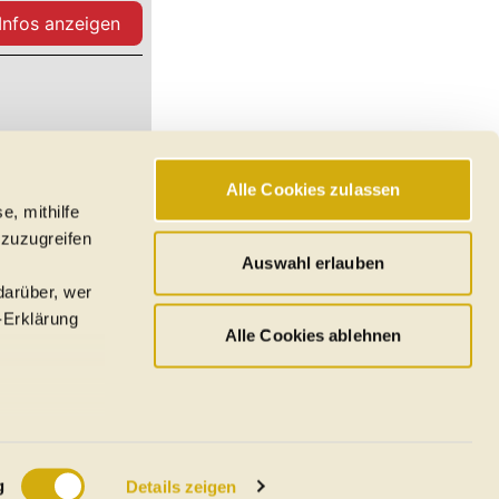
 Infos anzeigen
Alle Cookies zulassen
 Infos anzeigen
e, mithilfe
 zuzugreifen
Mehr anzeigen
Auswahl erlauben
darüber, wer
-Erklärung
Alle Cookies ablehnen
u sein können
ieren
g
Details zeigen
Ihre