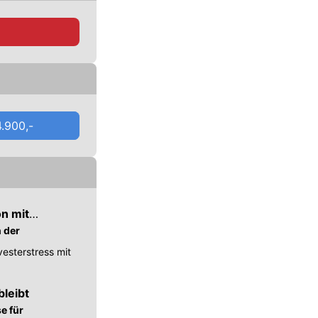
dellvarianten
,
htwagen
.
.900,-
n mit
n der
esterstress mit
bleibt
e für