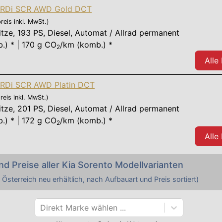
 CRDi SCR AWD Gold DCT
reis inkl. MwSt.)
itze
,
193 PS
, Diesel, Automat / Allrad permanent
.) * | 170 g CO
/km (komb.) *
2
Alle
CRDi SCR AWD Platin DCT
reis inkl. MwSt.)
itze
,
201 PS
, Diesel, Automat / Allrad permanent
.) * | 172 g CO
/km (komb.) *
2
Alle
nd Preise aller
Kia
Sorento
Modellvarianten
 Österreich neu erhältlich, nach Aufbauart und Preis sortiert)
Direkt Marke wählen ...