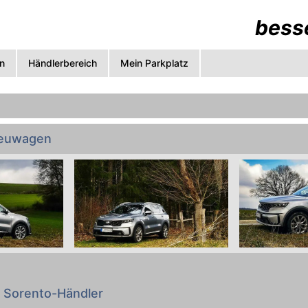
besse
n
Händlerbereich
Mein Parkplatz
Neuwagen
gemacht: Preise, technische Daten, Verbrauch, Abmessun
c. von allen KIA Sorento Varianten zum Vergleichen. Das
a Sorento-Händler