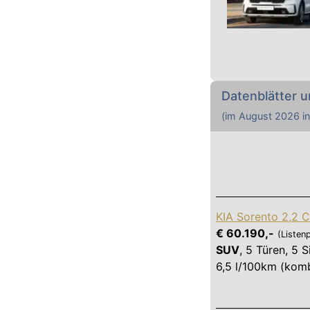
Datenblätter u
(im
August 2026
in
KIA Sorento 2,2
€ 60.190,-
(Listenp
SUV
,
5 Türen
,
5 S
6,5 l/100km (komb