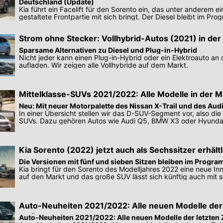
Deutschland (Update)
Kia führt ein Facelift für den Sorento ein, das unter anderem e
gestaltete Frontpartie mit sich bringt. Der Diesel bleibt im Pr
Strom ohne Stecker: Vollhybrid-Autos (2021) in der
Sparsame Alternativen zu Diesel und Plug-in-Hybrid
Nicht jeder kann einen Plug-in-Hybrid oder ein Elektroauto an
aufladen. Wir zeigen alle Vollhybride auf dem Markt.
Mittelklasse-SUVs 2021/2022: Alle Modelle in der M
Neu: Mit neuer Motorpalette des Nissan X-Trail und des Aud
In einer Übersicht stellen wir das D-SUV-Segment vor, also die 
SUVs. Dazu gehören Autos wie Audi Q5, BMW X3 oder Hyundai
Kia Sorento (2022) jetzt auch als Sechssitzer erhältl
Die Versionen mit fünf und sieben Sitzen bleiben im Program
Kia bringt für den Sorento des Modelljahres 2022 eine neue I
auf den Markt und das große SUV lässt sich künftig auch mit 
ordern.
Auto-Neuheiten 2021/2022: Alle neuen Modelle der 
im Überblick
Auto-Neuheiten 2021/2022: Alle neuen Modelle der letzten Z