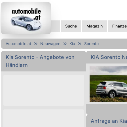
Suche
Magazin
Finanze
Automobile.at
Neuwagen
Kia
Sorento
Kia
Sorento
- Angebote von
KIA Sorento 
Händlern
Autokauf leicht 
Ausstattungen et
Anfrage an Ki
kaufen!