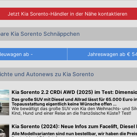
e Preisliste und die Datenblätter sämtlicher
KIA Sorento-Mo
ktober 2022 in Österreich als Neuwagen erhältlich sind.
Jetzt
Kia Sorento-Händler
in der Nähe kontaktieren
 in unserem Angebot an günstigen
KIA Sorento Gebrauc
bare Kia Sorento Schnäppchen
Neuwagen ab
-
Jahreswagen ab
€ 54
richte und Autonews zu Kia Sorento
Kia Sorento 2.2 CRDi AWD (2025) im Test: Dimensio
Emotion?
Das große SUV mit Diesel und Allrad lässt für 65.000 Euro i
Topausstattung eigentlich keine Wünsche offen ...
Wie bewältigt das große SUV von Kia den Weihnachts- und Silv
Kind, Hund und einer Reise an die französische Küste? Test!
Kia Sorento (2024): Neue Infos zum Facelift, Diesel 
Alle Modellvarianten sind nun bestellbar, wir haben die Preis