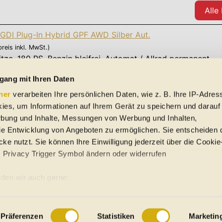
Alle
-GDI Plug-In Hybrid GPF AWD Silber Aut.
preis inkl. MwSt.)
itze
,
180 PS
, Benzin bleifrei, Automat / Allrad permanent
komb.) * | 1,6 l/100km (komb.) * | 38 g CO
/km (komb.) *
2
gang mit Ihren Daten
Alle
ner
verarbeiten Ihre persönlichen Daten, wie z. B. Ihre IP-Adress
ies, um Informationen auf Ihrem Gerät zu speichern und darauf
rbung und Inhalte, Messungen von Werbung und Inhalten,
e Entwicklung von Angeboten zu ermöglichen. Sie entscheiden 
ke nutzt. Sie können Ihre Einwilligung jederzeit über die Cookie
s Privacy Trigger Symbol ändern oder widerrufen
uto-Händler
den wir auch gerne:
re geografische Lage erfassen, welche bis auf einige Meter gena
ung
Sitemap
es Scannen nach bestimmten Merkmalen (Fingerprinting) identifiz
Präferenzen
Statistiken
Marketin
 wie Ihre persönlichen Daten verarbeitet werden, und legen Sie 