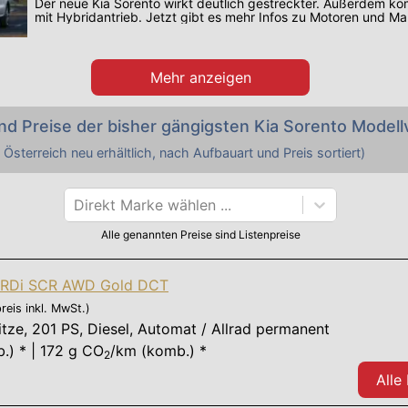
Der neue Kia Sorento wirkt deutlich gestreckter. Außerdem ko
mit Hybridantrieb. Jetzt gibt es mehr Infos zu Motoren und Mar
Mehr anzeigen
nd Preise der bisher gängigsten
Kia
Sorento
Modellv
 Österreich neu erhältlich, nach Aufbauart und Preis sortiert)
Direkt Marke wählen ...
Alle genannten Preise sind Listenpreise
 CRDi SCR AWD Gold DCT
reis inkl. MwSt.)
itze
,
201 PS
, Diesel, Automat / Allrad permanent
.) * | 172 g CO
/km (komb.) *
2
Alle