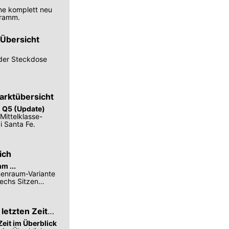
ine komplett neu
ogramm.
 Übersicht
 der Steckdose
arktübersicht
i Q5 (Update)
Mittelklasse-
 Santa Fe.
ich
m ...
nnenraum-Variante
sechs Sitzen
letzten Zeit
eit im Überblick