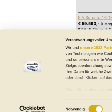
KIA Sorento 1,6 T
€ 59.590,-
(Listen
SUV
,
5 Türen
,
5 S
18,4 kWh/100 km (
Verantwortungsvoller Um
Wir und
unsere 1022 Part
von Technologien wie Cook
und so personalisierte We
Zielgruppenforschung sowi
Ihre Daten für welche Zwec
oder durch Klicken auf da
Elektroautos
Gebrauchtwagen
Neuwagen
Jahreswagen
Regional
A
Wenn Sie es erlauben, wür
Informationen über Ih
Homepage
Impressum
Nutzungsbedingungen
Datenschutzerklär
Ihr Gerät durch aktiv
Einwilligungsauswahl
©
2026
automobile.at
Notwendig
Erfahren Sie mehr darüber,