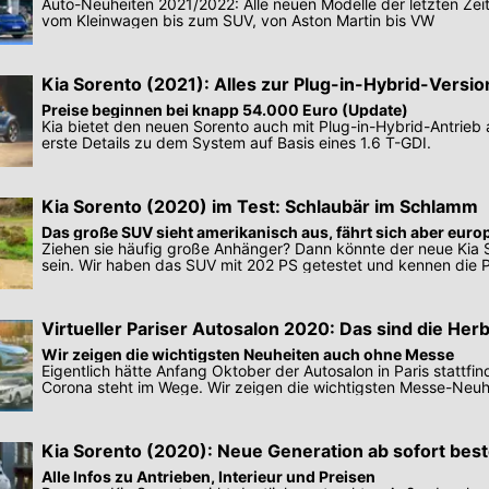
Auto-Neuheiten 2021/2022: Alle neuen Modelle der letzten Zeit
vom Kleinwagen bis zum SUV, von Aston Martin bis VW
Kia Sorento (2021): Alles zur Plug-in-Hybrid-Versio
Preise beginnen bei knapp 54.000 Euro (Update)
Kia bietet den neuen Sorento auch mit Plug-in-Hybrid-Antrieb 
erste Details zu dem System auf Basis eines 1.6 T-GDI.
Kia Sorento (2020) im Test: Schlaubär im Schlamm
Das große SUV sieht amerikanisch aus, fährt sich aber euro
Ziehen sie häufig große Anhänger? Dann könnte der neue Kia S
sein. Wir haben das SUV mit 202 PS getestet und kennen die P
Virtueller Pariser Autosalon 2020: Das sind die Her
Wir zeigen die wichtigsten Neuheiten auch ohne Messe
Eigentlich hätte Anfang Oktober der Autosalon in Paris stattfin
Corona steht im Wege. Wir zeigen die wichtigsten Messe-Neuh
Kia Sorento (2020): Neue Generation ab sofort best
Alle Infos zu Antrieben, Interieur und Preisen