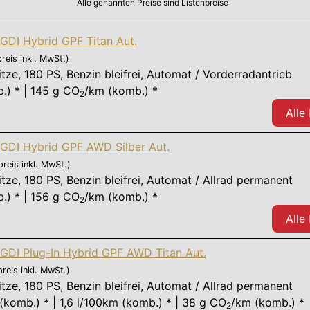
Alle genannten Preise sind Listenpreise
-GDI Hybrid GPF Titan Aut.
preis inkl. MwSt.)
itze
,
180 PS
, Benzin bleifrei, Automat / Vorderradantrieb
.) * | 145 g CO
/km (komb.) *
2
Alle
-GDI Hybrid GPF AWD Silber Aut.
preis inkl. MwSt.)
itze
,
180 PS
, Benzin bleifrei, Automat / Allrad permanent
.) * | 156 g CO
/km (komb.) *
2
Alle
-GDI Plug-In Hybrid GPF AWD Titan Aut.
preis inkl. MwSt.)
itze
,
180 PS
, Benzin bleifrei, Automat / Allrad permanent
komb.) * | 1,6 l/100km (komb.) * | 38 g CO
/km (komb.) *
2