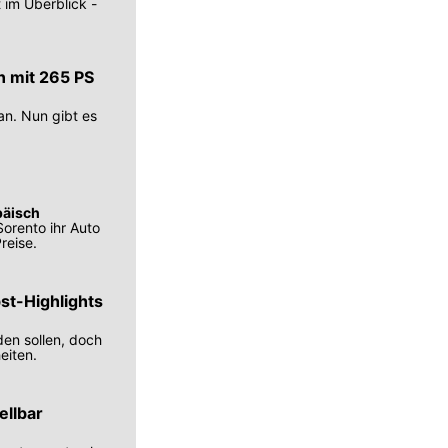
 im Überblick -
n mit 265 PS
an. Nun gibt es
päisch
orento ihr Auto
reise.
bst-Highlights
den sollen, doch
eiten.
ellbar