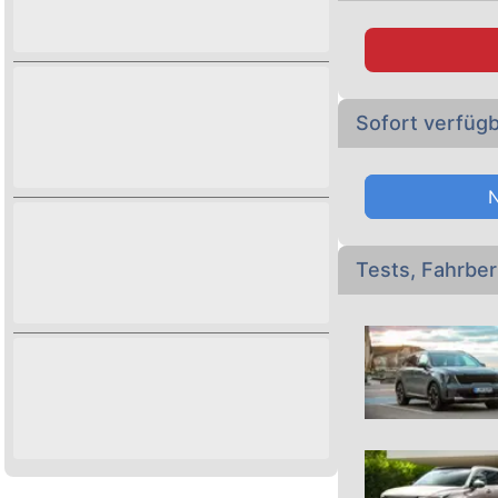
Hier finden Sie di
die momentan im O
Stöbern Sie auch
Sofort verfüg
Tests, Fahrbe