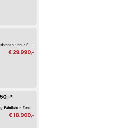
sistent hinten
Bluetooth
Tag-Fahrlicht
Multifunktions-Lenkrad
€ 29.990,-
750,-*
g-Fahrlicht
Zentralverriegelung mit Fernbedienung
MP3-Player
Autom. K
€ 18.900,-