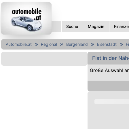
Suche
Magazin
Finanze
Automobile.at
Regional
Burgenland
Eisenstadt
F
Fiat in der Nä
Große Auswahl an