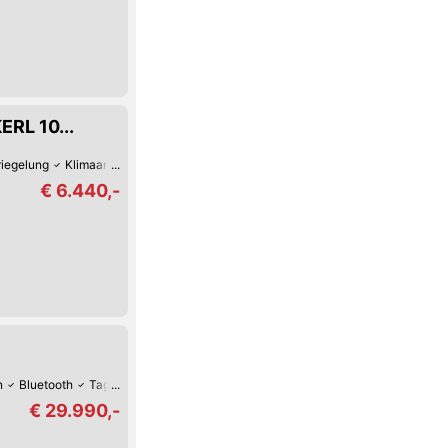
ERL 10...
riegelung
Klimaanlage
€ 6.440,-
n
Bluetooth
Tag-Fahrlicht
Multifunktions-Lenkrad
Zentralverriegelung 
€ 29.990,-