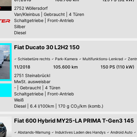
2752
Wöllersdorf
Van/Kleinbus
|
Gebraucht
|
4 Türen
Schaltgetriebe
|
Front-Antrieb
Silber
Diesel
Fiat Ducato 30 L2H2 150
Schiebetüre rechts
Park-Kamera
Multifunktions-Lenkrad
Zentr
11/2018
105.600 km
150 PS (110 kW)
2751
Steinabrückl
MwSt. ausweisbar
-
|
Gebraucht
|
4 Türen
Schaltgetriebe
|
Front-Antrieb
Weiß
Diesel
|
6.4 l/100km
|
170
g CO
/km (komb.)
2
Fiat 600 Hybrid MY25-LA PRIMA T-Gen3 145
Abstands-Warnung
Induktives Laden des Handys
Android Auto