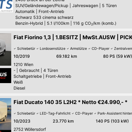
SUV/Geländewagen/Pickup
|
Jahreswagen
|
5 Türen
Automatik
|
Front-Antrieb
Schwarz 533 cinema schwarz
Benzin-Hybrid
|
5.1 l/100km
|
116
g CO
/km (komb.)
2
Fiat Fiorino 1,3 | 1.BESITZ | MwSt.AUSW | PICK
Schiebetür
Lordosenstütze
Armstütze
CD-Player
Zentralver
10/2019
69.182 km
80 PS (59 kW)
1210
Wien
-
|
Gebraucht
|
4 Türen
Schaltgetriebe
|
Front-Antrieb
Weiß
Diesel
Fiat Ducato 140 35 L2H2 * Netto €24.990,- *
Schiebetür
LED-Tag-Fahrlicht
CD-Player
Park-Assistent hinte
10/2023
23.770 km
140 PS (103 kW)
2752
Wöllersdorf