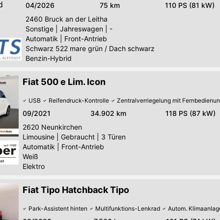
d
04/2026
75 km
110 PS (81 kW)
2460
Bruck an der Leitha
Sonstige
|
Jahreswagen
|
-
Automatik
|
Front-Antrieb
Schwarz 522 mare grün / Dach schwarz
Benzin-Hybrid
Fiat 500 e Lim. Icon
USB
Reifendruck-Kontrolle
Zentralverriegelung mit Fernbedienu
09/2021
34.902 km
118 PS (87 kW)
2620
Neunkirchen
Limousine
|
Gebraucht
|
3 Türen
Automatik
|
Front-Antrieb
Weiß
Elektro
Fiat Tipo Hatchback Tipo
Park-Assistent hinten
Multifunktions-Lenkrad
Autom. Klimaanlag