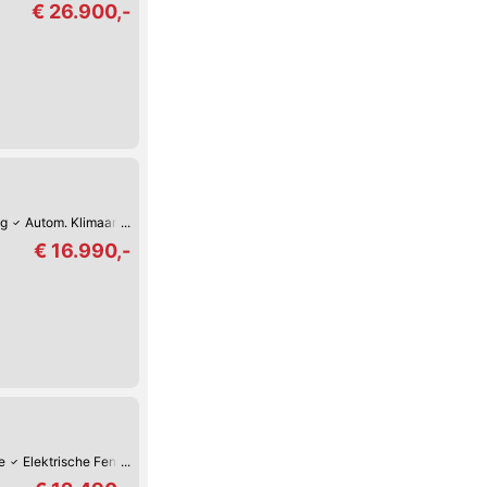
€ 26.900,-
ng
Autom. Klimaanlage
Leichtmetall-Felgen
Elektrische Fensterheber
€ 16.990,-
e
Elektrische Fensterheber