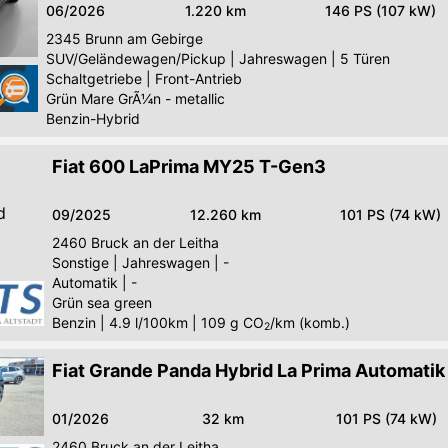
06/2026
1.220 km
146 PS (107 kW)
2345
Brunn am Gebirge
SUV/Geländewagen/Pickup
|
Jahreswagen
|
5 Türen
Schaltgetriebe
|
Front-Antrieb
Grün Mare GrÃ¼n - metallic
Benzin-Hybrid
Fiat 600 LaPrima MY25 T-Gen3
d
09/2025
12.260 km
101 PS (74 kW)
2460
Bruck an der Leitha
Sonstige
|
Jahreswagen
|
-
Automatik
|
-
Grün sea green
Benzin
|
4.9 l/100km
|
109
g CO
/km (komb.)
2
Fiat Grande Panda Hybrid La Prima Automatik
01/2026
32 km
101 PS (74 kW)
2460
Bruck an der Leitha