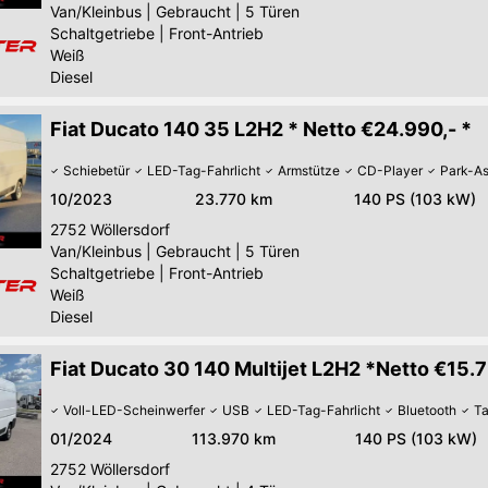
Van/Kleinbus
|
Gebraucht
|
5 Türen
Schaltgetriebe
|
Front-Antrieb
Weiß
Diesel
Fiat Ducato 140 35 L2H2 * Netto €24.990,- *
Schiebetür
LED-Tag-Fahrlicht
Armstütze
CD-Player
Park-As
10/2023
23.770 km
140 PS (103 kW)
2752
Wöllersdorf
Van/Kleinbus
|
Gebraucht
|
5 Türen
Schaltgetriebe
|
Front-Antrieb
Weiß
Diesel
Fiat Ducato 30 140 Multijet L2H2 *Netto €15.
Voll-LED-Scheinwerfer
USB
LED-Tag-Fahrlicht
Bluetooth
Ta
01/2024
113.970 km
140 PS (103 kW)
2752
Wöllersdorf