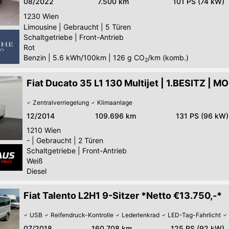
08/2022
7.500 km
101 PS (74 kW)
1230
Wien
Limousine
|
Gebraucht
|
5 Türen
Schaltgetriebe
|
Front-Antrieb
Rot
Benzin
|
5.6 kWh/100km
|
126
g CO
/km (komb.)
2
Fiat Ducato 35 L1 130 Multijet | 1.BESITZ | M
Zentralverriegelung
Klimaanlage
12/2014
109.696 km
131 PS (96 kW)
1210
Wien
-
|
Gebraucht
|
2 Türen
Schaltgetriebe
|
Front-Antrieb
Weiß
Diesel
Fiat Talento L2H1 9-Sitzer *Netto €13.750,-*
USB
Reifendruck-Kontrolle
Lederlenkrad
LED-Tag-Fahrlicht
07/2018
160.708 km
125 PS (92 kW)