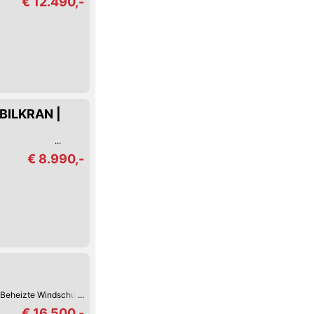
€ 12.490,-
OBILKRAN |
€ 8.990,-
Beheizte Windschutzscheibe
Armstütze
CD-Player
Park-Assistent hinten
€ 16.500,-