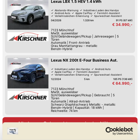
Lexus LBX 1.5 HEV 1.4 kWh
Abstands-Warnung
Induktives Laden des Handys
Android Auto
Apple CarPlay
Fernlicht-Assistent
Verkehrszeichen-Erkennung
Spurwechsel-Assistent
Spurhalte-Assistent
04/2026
1.328 km
91 PS (67 kW)
€ 34.990,-
7123
Mönchhof
MwSt. ausweisbar
SUV/Geländewagen/Pickup
|
Jahreswagen
|
5
Türen
Automatik
|
Front-Antrieb
Grau Manhattangrau - metallic
Benzin-Hybrid
Lexus NX 200t E-Four Business Aut.
Induktives Laden des Handys
Android Auto
Apple CarPlay
Fernlicht-Assistent
Verkehrszeichen-Erkennung
Spurwechsel-Assistent
Spurhalte-Assistent
Sitz-Belüftung
12/2024
5 km
185 PS (136 kW)
€ 64.990,-
7123
Mönchhof
MwSt. ausweisbar
SUV/Geländewagen/Pickup
|
Gebraucht
|
5
Türen
Automatik
|
Allrad-Antrieb
Schwarz Graphitschwarz Metallic - metallic
Benzin-Hybrid
|
Kapazität: 18 kWh |
Reichweite: 74 km
Alle Lexus Gebrauchtwagen in der Nähe von
Neusiedl am See