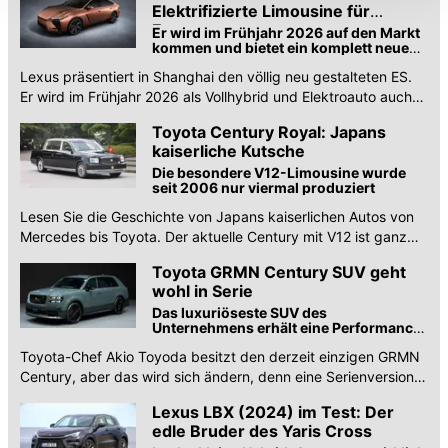
können die Einstellungen jederzeit in unserer
Elektrifizierte Limousine für
Datenschutzerklärung
anpassen.
Europa
Er wird im Frühjahr 2026 auf den Markt
kommen und bietet ein komplett neues
Design
Lexus präsentiert in Shanghai den völlig neu gestalteten ES.
Er wird im Frühjahr 2026 als Vollhybrid und Elektroauto auch
nach Europa kommen.
Toyota Century Royal: Japans
kaiserliche Kutsche
Die besondere V12-Limousine wurde
seit 2006 nur viermal produziert
Lesen Sie die Geschichte von Japans kaiserlichen Autos von
Mercedes bis Toyota. Der aktuelle Century mit V12 ist ganz
besonders.
Toyota GRMN Century SUV geht
wohl in Serie
Das luxuriöseste SUV des
Unternehmens erhält eine Performance-
Version
Toyota-Chef Akio Toyoda besitzt den derzeit einzigen GRMN
Century, aber das wird sich ändern, denn eine Serienversion
des Performance-SUV wurde nun bestätigt.
Lexus LBX (2024) im Test: Der
edle Bruder des Yaris Cross