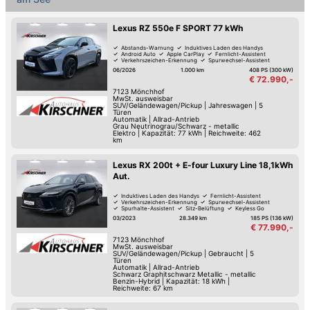
Lexus RZ 550e F SPORT 77 kWh
Abstands-Warnung
Induktives Laden des Handys
Android Auto
Apple CarPlay
Fernlicht-Assistent
Verkehrszeichen-Erkennung
Spurwechsel-Assistent
Spurhalte-Assistent
06/2026
1.000 km
408 PS (300 kW)
€ 72.990,-
7123
Mönchhof
MwSt. ausweisbar
SUV/Geländewagen/Pickup
|
Jahreswagen
|
5
Türen
Automatik
|
Allrad-Antrieb
Grau Neutrinograu/Schwarz - metallic
Elektro
|
Kapazität: 77 kWh | Reichweite: 462
km
Lexus RX 200t + E-four Luxury Line 18,1kWh
Aut.
Induktives Laden des Handys
Fernlicht-Assistent
Verkehrszeichen-Erkennung
Spurwechsel-Assistent
Spurhalte-Assistent
Sitz-Belüftung
Keyless Go
Schaltwippen
03/2023
28.349 km
185 PS (136 kW)
€ 77.990,-
7123
Mönchhof
MwSt. ausweisbar
SUV/Geländewagen/Pickup
|
Gebraucht
|
5
Türen
Automatik
|
Allrad-Antrieb
Schwarz Graphitschwarz Metallic - metallic
Benzin-Hybrid
|
Kapazität: 18 kWh |
Reichweite: 67 km