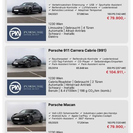
Verkehrszeichen-Erkennung
USB
Spurhalte-Assistent
Reifendruck-Kontrolle
Luftfahrwerk
Lederlenkrad
Beheiztes Lenkrad
Adaptiver Tempomat
04/2021
57.080 km
193 PS (142 kW)
€ 79.900,-
1230
Wien
Limousine
|
Gebraucht
|
4 Türen
Automatik
|
Allrad-Antrieb
Schwarz - metallic
Elektro
Porsche 911 Carrera Cabrio (991)
Raucherpaket
Reifendruck-Kontrolle
Lederlenkrad
LED-Tag-Fahrlicht
CD-Player
Selbständiges Einparken
Park-Assistent hinten
Park-Assistent vorne
05/2014
65.648 km
350 PS (257 kW)
€ 104.911,-
1230
Wien
Cabrio/Roadster
|
Gebraucht
|
2 Türen
Automatik
|
Hinterrad-Antrieb
Schwarz - metallic
Benzin
|
8.4 l/100km
|
198
g CO
/km (komb.)
2
Porsche Macan
Voll-LED-Scheinwerfer
Induktives Laden des Handys
Android Auto
Apple CarPlay
Digitales Cockpit
Fernlicht-Assistent
360°-Kamera
Verkehrszeichen-Erkennung
05/2025
17.204 km
163 PS (120 kW)
€ 79.900,-
1230
Wien