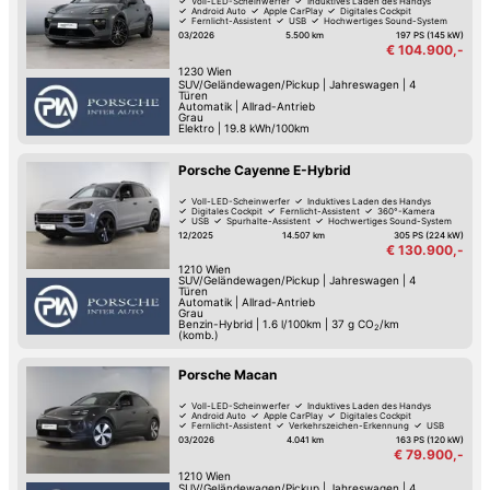
Voll-LED-Scheinwerfer
Induktives Laden des Handys
Android Auto
Apple CarPlay
Digitales Cockpit
Fernlicht-Assistent
USB
Hochwertiges Sound-System
03/2026
5.500 km
197 PS (145 kW)
€ 104.900,-
1230
Wien
SUV/Geländewagen/Pickup
|
Jahreswagen
|
4
Türen
Automatik
|
Allrad-Antrieb
Grau
Elektro
|
19.8 kWh/100km
Porsche Cayenne E-Hybrid
Voll-LED-Scheinwerfer
Induktives Laden des Handys
Digitales Cockpit
Fernlicht-Assistent
360°-Kamera
USB
Spurhalte-Assistent
Hochwertiges Sound-System
12/2025
14.507 km
305 PS (224 kW)
€ 130.900,-
1210
Wien
SUV/Geländewagen/Pickup
|
Jahreswagen
|
4
Türen
Automatik
|
Allrad-Antrieb
Grau
Benzin-Hybrid
|
1.6 l/100km
|
37
g CO
/km
2
(komb.)
Porsche Macan
Voll-LED-Scheinwerfer
Induktives Laden des Handys
Android Auto
Apple CarPlay
Digitales Cockpit
Fernlicht-Assistent
Verkehrszeichen-Erkennung
USB
03/2026
4.041 km
163 PS (120 kW)
€ 79.900,-
1210
Wien
SUV/Geländewagen/Pickup
|
Jahreswagen
|
4