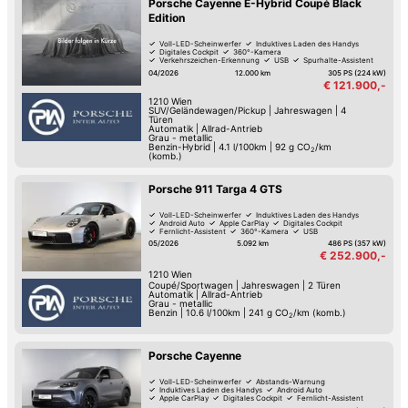
Porsche Cayenne E-Hybrid Coupé Black
Edition
Voll-LED-Scheinwerfer
Induktives Laden des Handys
Digitales Cockpit
360°-Kamera
Verkehrszeichen-Erkennung
USB
Spurhalte-Assistent
Hochwertiges Sound-System
04/2026
12.000 km
305 PS (224 kW)
€ 121.900,-
1210
Wien
SUV/Geländewagen/Pickup
|
Jahreswagen
|
4
Türen
Automatik
|
Allrad-Antrieb
Grau - metallic
Benzin-Hybrid
|
4.1 l/100km
|
92
g CO
/km
2
(komb.)
Porsche 911 Targa 4 GTS
Voll-LED-Scheinwerfer
Induktives Laden des Handys
Android Auto
Apple CarPlay
Digitales Cockpit
Fernlicht-Assistent
360°-Kamera
USB
05/2026
5.092 km
486 PS (357 kW)
€ 252.900,-
1210
Wien
Coupé/Sportwagen
|
Jahreswagen
|
2 Türen
Automatik
|
Allrad-Antrieb
Grau - metallic
Benzin
|
10.6 l/100km
|
241
g CO
/km (komb.)
2
Porsche Cayenne
Voll-LED-Scheinwerfer
Abstands-Warnung
Induktives Laden des Handys
Android Auto
Apple CarPlay
Digitales Cockpit
Fernlicht-Assistent
360°-Kamera