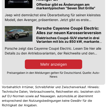
Offenbar gibt es Änderungen am
markentypischen "Seven Slot Grille"
Jeep wird demnächst eine Überarbeitung für seinen kleinstes
Modell, den Avenger, präsentieren. Jetzt gibt es erste
Teaserbilder.
Porsche Cayenne Coupé Electric:
Alles zur neuen Karosserieversion
Elektrisches Coupé-SUV startet in drei
Varianten mit bis zu 850 kW, markanter
Dachlinie und optionalem Leichtbau-
Porsche zeigt das Cayenne Coupé Electric. Lesen Sie hier alle
Sport-Paket.
Details zu den Antriebsvarianten, der Reichweite und den
Preisen des neuen Elektro-SUVs.
Mehr anzeigen
Preisangaben in den Meldungen gelten für Deutschland. Quelle: Auto-
News
Vorbehaltlich Irrtümer, Schreibfehler und Zwischenverkauf. Hinweis:
Technische Daten, Verbrauchswerte, Reichweiten etc. beziehen sich
auf EU-Normen sowie auf Neuwagen. automobile.at übernimmt
entsprechend den Nutzungsbedingungen keine Gewähr für die
Richtigkeit der Angaben.