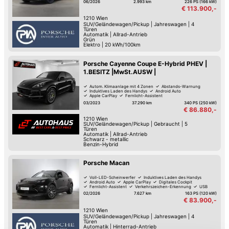
06/2026
2.993 km
226 PS (166 kW)
€ 113.900,-
1210
Wien
SUV/Geländewagen/Pickup
|
Jahreswagen
|
4
Türen
Automatik
|
Allrad-Antrieb
Grün
Elektro
|
20 kWh/100km
Porsche Cayenne Coupe E-Hybrid PHEV |
1.BESITZ |MwSt.AUSW |
Autom. Klimaanlage mit 4 Zonen
Abstands-Warnung
Induktives Laden des Handys
Android Auto
Apple CarPlay
Fernlicht-Assistent
Spurwechsel-Assistent
Spurhalte-Assistent
03/2023
37.290 km
340 PS (250 kW)
€ 86.880,-
1210
Wien
SUV/Geländewagen/Pickup
|
Gebraucht
|
5
Türen
Automatik
|
Allrad-Antrieb
Schwarz - metallic
Benzin-Hybrid
Porsche Macan
Voll-LED-Scheinwerfer
Induktives Laden des Handys
Android Auto
Apple CarPlay
Digitales Cockpit
Fernlicht-Assistent
Verkehrszeichen-Erkennung
USB
02/2026
7.627 km
163 PS (120 kW)
€ 83.900,-
1210
Wien
SUV/Geländewagen/Pickup
|
Jahreswagen
|
4
Türen
Automatik
|
Hinterrad-Antrieb