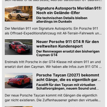
passieren konnte.
Signature Autosports Meridian 911:
Noch ein Gelände-Elfer
Die technischen Details bleiben
allerdings im Dunkeln
Der Meridian 911 von Signature Autosports: Ein Porsche 911
als Offroad-Expeditionsfahrzeug mit All-Terrain-Fahrwerk und
handgefertigtem Interieur.
Neuer Porsche 911 GT4 R für den
weltweiten Kundensport
Der Rennwagen ersetzt den bisherigen
Cayman GT4
Erstmals tritt Porsche in der GT4-Klasse mit einem 911 an und
ersetzt dort den Cayman. Wir haben alle Infos zum 911 GT4 R
für den Kundensport.
Porsche Taycan (2027) bekommt
acht Gänge, die es eigentlich gar
nicht gibt
Facelift für den Taycan mit virtuellen
Schaltvorgängen, neuem Sound und
mehr Reichweite
Der neue Porsche Taycan kommt mit Gängen die eigentlich
gar nicht existieren. Die Zuffenhausener gehen den virtuellen
Weg.