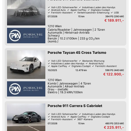
Voll-LED-Scheinwerfer
Induktives Laden des Handys
Android Auto
Apple CarPlay
Digitales Cockpit
Fernlicht-Assistent
Verkehrszeichen-Erkennung
USB
07/2026
15 km
394 PS (290 kW)
€ 189.911,-
1210
Wien
Cabrio/Roadster
|
Jahreswagen
|
2 Türen
Automatik
|
Hinterrad-Antrieb
Schwarz
Benzin
|
10.2 l/100km
|
233
g CO
/km
2
(komb.)
Porsche Taycan 4S Cross Turismo
Voll-LED-Scheinwerfer
Abstands-Warnung
Induktives Laden des Handys
Android Auto
Apple CarPlay
Digitales Cockpit
Fernlicht-Assistent
360°-Kamera
10/2025
12.479 km
598 PS (440 kW)
€ 122.900,-
1210
Wien
Kombi
|
Jahreswagen
|
4 Türen
Automatik
|
Allrad-Antrieb
Grau - metallic
Elektro
|
19.3 kWh/100km
Porsche 911 Carrera S Cabriolet
Voll-LED-Scheinwerfer
Induktives Laden des Handys
Android Auto
Apple CarPlay
Digitales Cockpit
Fernlicht-Assistent
360°-Kamera
Verkehrszeichen-Erkennung
07/2026
15 km
480 PS (353 kW)
€ 225.911,-