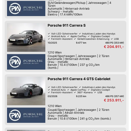
SUV/Geländewagen/Pickup
|
Jahreswagen
|
4
Türen
Automatik
|
Hinterrad-Antrieb
Schwarz - metallic
Elektro
|
17.4 kWh/100km
Porsche 911 Carrera S
Voll-LED-Scheinwerfer
Induktives Laden des Handys
Android Auto
Apple CarPlay
Digitales Cockpit
Fernlicht-Assistent
Verkehrszeichen-Erkennung
USB
10/2025
9.477 km
480 PS (353 kW)
€ 204.911,-
1210
Wien
Coupé/Sportwagen
|
Jahreswagen
|
2 Türen
Automatik
|
Hinterrad-Antrieb
Grau - metallic
Benzin
|
10.4 l/100km
|
237
g CO
/km
2
(komb.)
Porsche 911 Carrera 4 GTS Cabriolet
Voll-LED-Scheinwerfer
Induktives Laden des Handys
Android Auto
Apple CarPlay
Digitales Cockpit
Fernlicht-Assistent
360°-Kamera
USB
03/2026
9.225 km
486 PS (357 kW)
€ 253.911,-
1210
Wien
Coupé/Sportwagen
|
Jahreswagen
|
2 Türen
Automatik
|
Allrad-Antrieb
Grau - metallic
Benzin
|
10.6 l/100km
|
241
g CO
/km (komb.)
2