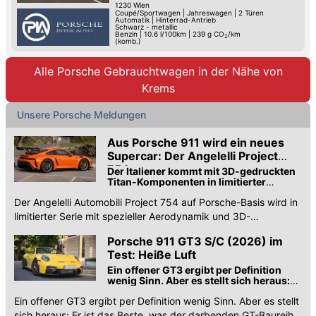
1230
Wien
Coupé/Sportwagen
|
Jahreswagen
|
2 Türen
Automatik
|
Hinterrad-Antrieb
Schwarz - metallic
Benzin
|
10.6 l/100km
|
239
g CO
/km
2
(komb.)
Alle Porsche Gebrauchtwagen in der Nähe von
Krems
Unsere Porsche Meldungen
Aus Porsche 911 wird ein neues
Supercar: Der Angelelli Project
754
Der Italiener kommt mit 3D-gedruckten
Titan-Komponenten in limitierter
Kleinserie und bis zu 800 PS
Der Angelelli Automobili Project 754 auf Porsche-Basis wird in
limitierter Serie mit spezieller Aerodynamik und 3D-
gedruckten Titan-Komponenten gebaut.
Porsche 911 GT3 S/C (2026) im
Test: Heiße Luft
Ein offener GT3 ergibt per Definition
wenig Sinn. Aber es stellt sich heraus:
Er ist das Beste, was der GT-Baureihe
Ein offener GT3 ergibt per Definition wenig Sinn. Aber es stellt
passieren konnte
sich heraus: Er ist das Beste, was der darbenden GT-Baureihe