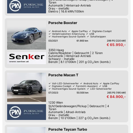
Türen
Automatik
|
Hinterrad-Antrieb
Grau - metallic
Elektro
|
16.6 kWh/100km
Porsche Boxster
Android Auto
Apple CarPlay
Digitales Cockpit
Verkehrszeichen-Erkennung
USB
Hochwertiges Sound-System
Schaltwippen
Reifendruck-Kontrolle
03/2021
61.900 km
299 PS (220 kW)
€ 65.950,-
3350
Haag
Cabrio/Roadster
|
Gebraucht
|
2 Türen
Automatik
|
Hinterrad-Antrieb
Schwarz - metallic
Benzin
|
8.1 l/100km
|
201
g CO
/km (komb.)
2
Porsche Macan T
Voll-LED-Scheinwerfer
Android Auto
Apple CarPlay
Digitales Cockpit
Fernlicht-Assistent
USB
Hochwertiges Sound-System
LED-Scheinwerfer
07/2023
50.500 km
265 PS (195 kW)
€ 84.900,-
1230
Wien
SUV/Geländewagen/Pickup
|
Gebraucht
|
4
Türen
Automatik
|
Allrad-Antrieb
Grau - metallic
Benzin
|
10 l/100km
|
227
g CO
/km (komb.)
2
Porsche Taycan Turbo