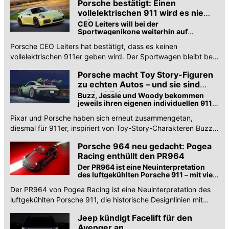
Porsche bestätigt: Einen
vollelektrischen 911 wird es nie
geben
CEO Leiters will bei der
Sportwagenikone weiterhin auf
Verbrenner- und Hybridtechnik setzen
Porsche CEO Leiters hat bestätigt, dass es keinen
vollelektrischen 911er geben wird. Der Sportwagen bleibt bei
Verbrenner und Hybrid.
Porsche macht Toy Story-Figuren
zu echten Autos – und sie sind
unglaublich
Buzz, Jessie und Woody bekommen
jeweils ihren eigenen individuellen 911,
noch vor der Premiere von Toy Story 5
Pixar und Porsche haben sich erneut zusammengetan,
diesmal für 911er, inspiriert von Toy-Story-Charakteren Buzz,
Jessie und Woody. Und sie sehen großartig aus.
Porsche 964 neu gedacht: Pogea
Racing enthüllt den PR964
Der PR964 ist eine Neuinterpretation
des luftgekühlten Porsche 911 – mit viel
Carbon und bis zu 500 PS
Der PR964 von Pogea Racing ist eine Neuinterpretation des
luftgekühlten Porsche 911, die historische Designlinien mit
modernster High-End-Technologie verbindet.
Jeep kündigt Facelift für den
Avenger an