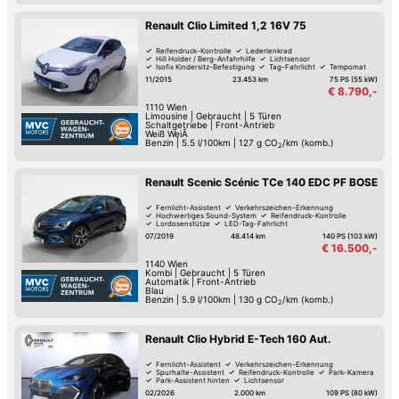
Renault Clio Limited 1,2 16V 75
Reifendruck-Kontrolle
Lederlenkrad
Hill Holder / Berg-Anfahrhilfe
Lichtsensor
Isofix Kindersitz-Befestigung
Tag-Fahrlicht
Tempomat
Autom. Klimaanlage
11/2015
23.453 km
75 PS (55 kW)
€ 8.790,-
1110
Wien
Limousine
|
Gebraucht
|
5 Türen
Schaltgetriebe
|
Front-Antrieb
Weiß WeiÃ
Benzin
|
5.5 l/100km
|
127
g CO
/km (komb.)
2
Renault Scenic Scénic TCe 140 EDC PF BOSE
Fernlicht-Assistent
Verkehrszeichen-Erkennung
Hochwertiges Sound-System
Reifendruck-Kontrolle
Lordosenstütze
LED-Tag-Fahrlicht
Hill Holder / Berg-Anfahrhilfe
Armstütze
07/2019
48.414 km
140 PS (103 kW)
€ 16.500,-
1140
Wien
Kombi
|
Gebraucht
|
5 Türen
Automatik
|
Front-Antrieb
Blau
Benzin
|
5.9 l/100km
|
130
g CO
/km (komb.)
2
Renault Clio Hybrid E-Tech 160 Aut.
Fernlicht-Assistent
Verkehrszeichen-Erkennung
Spurhalte-Assistent
Reifendruck-Kontrolle
Park-Kamera
Park-Assistent hinten
Lichtsensor
Isofix Kindersitz-Befestigung
02/2026
2.000 km
109 PS (80 kW)