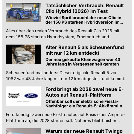
Kofferraum & Hybrid-Optionen. Marktstart 2027.
Tatsächlicher Verbrauch: Renault
Clio Hybrid (2026) im Test
Wieviel Sprit braucht der neue Clio in
der 158 PS starken Hybridversion im
realen Verkehr?
Alles über den realen Verbrauch des Renault Clio 2026 mit
dem 158 PS starken Hybridsystem, Frontantrieb und
multimodalem Automatikgetriebe.
Alter Renault 5 als Scheunenfund
mit nur 12 km entdeckt
Der neu gekaufte Kleinwagen war 43
Jahre lang in Vergessenheit geraten
Scheunenfund mal anders: Dieser originale Renault 5 von
1982 war 43 Jahre lang mit nur 12 km abgestellt und kommt
jetzt unter den Hammer.
Ford bringt ab 2028 zwei neue E-
Autos auf Renault-Plattform
Offenbar soll der elektrische Fiesta-
Nachfolger ein Renault-5-Abkömmling
werden. Außerdem ist angeblich ein R4-
Ford kündigt zwei neue Elektroautos auf Basis einer Ampere-
Derivat geplant.
Plattform an, die 2028 starten soll. Näheres bleibt bisher
geheim, aber es gibt Gerüchte.
Warum der neue Renault Twingo