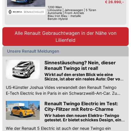
€ 26.990,-
1200
Wien
Limousine
|
Jahreswagen
|
5 Türen
Automatik
|
Front-Antrieb
Blau Iron Blau - metallic
Benzin-Hybrid
Alle Renault Gebrauchtwagen in der Nähe von
Lilienfeld
Unsere Renault Meldungen
Sinnestäuschung? Nein, dieser
Renault Twingo ist real!
Wirkt auf den ersten Blick wie eine
Skizze, ist aber ein reales Auto: Der von
US-Künstler Joshua Vides bemalte
US‑Künstler Joshua Vides verwandelt den Renault Twingo
Twingo ist ein Art-Car
E‑Tech Electric live in Paris in ein Schwarzweiß‑Art‑Car. Zu
sehen bis 9. Juni.
Renault Twingo Electric im Test:
City-Flitzer mit Retro-Charme
Wir haben den neuen Elektro-Twingo
getestet. Er bietet schickes Design, ein
gutes Google-System und viele nette
Wie der Renault 5 Electric ist auch der neue Twingo ein
Ideen für wenig Geld.