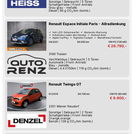
Sonstige
|
Gebraucht
|
5 Türen
Schaltgetriebe
|
Front-Antrieb
Grau grau - metallic
Diesel
|
95
g CO
/km (komb.)
2
Renault Espace Initiale Paris - Allradlenkung
Voll-LED-Scheinwerfer
Abstands-Warnung
Induktives Laden des Handys
Android Auto
Apple CarPlay
Digitales Cockpit
Blendfreies Fernlicht
Fernlicht-Assistent
04/2021
94.000 km
189 PS (139 kW)
€ 26.790,-
3160
Traisen
Van/Kleinbus
|
Gebraucht
|
5 Türen
Automatik
|
Front-Antrieb
Blau - metallic
Diesel
|
4.4 l/100km
|
116
g CO
/km (komb.)
2
Renault Twingo GT
01/2019
84.706 km
109 PS (80 kW)
€ 9.900,-
2351
Wiener Neudorf
Sonstige
|
Gebraucht
|
2 Türen
Schaltgetriebe
|
Front-Antrieb
Orange orange
Benzin
|
128
g CO
/km (komb.)
2