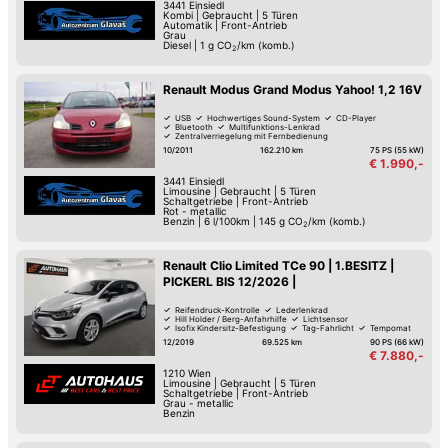
3441
Einsiedl
Kombi
|
Gebraucht
|
5 Türen
Automatik
|
Front-Antrieb
Grau
Diesel
|
1
g CO
/km (komb.)
2
Renault Modus Grand Modus Yahoo! 1,2 16V
USB
Hochwertiges Sound-System
CD-Player
Bluetooth
Multifunktions-Lenkrad
Zentralverriegelung mit Fernbedienung
Autom. Klimaanlage
Zentralverriegelung
10/2011
162.210 km
75 PS (55 kW)
€ 1.990,-
3441
Einsiedl
Limousine
|
Gebraucht
|
5 Türen
Schaltgetriebe
|
Front-Antrieb
Rot - metallic
Benzin
|
6 l/100km
|
145
g CO
/km (komb.)
2
Renault Clio Limited TCe 90 | 1.BESITZ |
PICKERL BIS 12/2026 |
Reifendruck-Kontrolle
Lederlenkrad
Hill Holder / Berg-Anfahrhilfe
Lichtsensor
Isofix Kindersitz-Befestigung
Tag-Fahrlicht
Tempomat
Autom. Klimaanlage
12/2019
69.525 km
90 PS (66 kW)
€ 7.880,-
1210
Wien
Limousine
|
Gebraucht
|
5 Türen
Schaltgetriebe
|
Front-Antrieb
Grau - metallic
Benzin