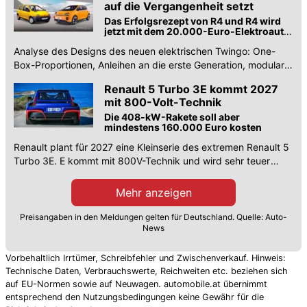
auf die Vergangenheit setzt
Das Erfolgsrezept von R4 und R4 wird
jetzt mit dem 20.000-Euro-Elektroauto
fortgesetzt
Analyse des Designs des neuen elektrischen Twingo: One-
Box-Proportionen, Anleihen an die erste Generation, modulare
Innenräume, Markenidentität.
Renault 5 Turbo 3E kommt 2027
mit 800-Volt-Technik
Die 408-kW-Rakete soll aber
mindestens 160.000 Euro kosten
Renault plant für 2027 eine Kleinserie des extremen Renault 5
Turbo 3E. E kommt mit 800V-Technik und wird sehr teuer
sein. Jetzt gibt es neue Bilder.
Mehr anzeigen
Preisangaben in den Meldungen gelten für Deutschland. Quelle: Auto-
News
Vorbehaltlich Irrtümer, Schreibfehler und Zwischenverkauf. Hinweis:
Technische Daten, Verbrauchswerte, Reichweiten etc. beziehen sich
auf EU-Normen sowie auf Neuwagen. automobile.at übernimmt
entsprechend den Nutzungsbedingungen keine Gewähr für die