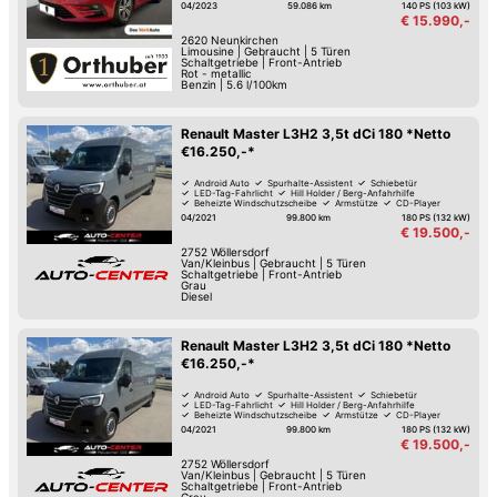
04/2023
59.086 km
140 PS (103 kW)
€ 15.990,-
2620
Neunkirchen
Limousine
|
Gebraucht
|
5 Türen
Schaltgetriebe
|
Front-Antrieb
Rot - metallic
Benzin
|
5.6 l/100km
Renault Master L3H2 3,5t dCi 180 *Netto
€16.250,-*
Android Auto
Spurhalte-Assistent
Schiebetür
LED-Tag-Fahrlicht
Hill Holder / Berg-Anfahrhilfe
Beheizte Windschutzscheibe
Armstütze
CD-Player
04/2021
99.800 km
180 PS (132 kW)
€ 19.500,-
2752
Wöllersdorf
Van/Kleinbus
|
Gebraucht
|
5 Türen
Schaltgetriebe
|
Front-Antrieb
Grau
Diesel
Renault Master L3H2 3,5t dCi 180 *Netto
€16.250,-*
Android Auto
Spurhalte-Assistent
Schiebetür
LED-Tag-Fahrlicht
Hill Holder / Berg-Anfahrhilfe
Beheizte Windschutzscheibe
Armstütze
CD-Player
04/2021
99.800 km
180 PS (132 kW)
€ 19.500,-
2752
Wöllersdorf
Van/Kleinbus
|
Gebraucht
|
5 Türen
Schaltgetriebe
|
Front-Antrieb
Grau