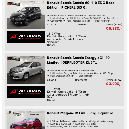
Renault Scenic Scénic dCi 110 EDC Bose
Edition | PICKERL BIS 0...
Hochwertiges Sound-System
Lordosenstütze
Lederlenkrad
Hill Holder / Berg-Anfahrhilfe
Armstütze
CD-Player
Park-Assistent hinten
Regensensor
01/2013
153.688 km
110 PS (81 kW)
€ 5.880,-
1210
Wien
Kombi
|
Gebraucht
|
5 Türen
Automatik
|
Front-Antrieb
Schwarz
Diesel
Renault Scenic Scénic Energy dCi 110
Limited | GEPFLEGTER ZUST...
Reifendruck-Kontrolle
Lederlenkrad
Hill Holder / Berg-Anfahrhilfe
Armstütze
CD-Player
Park-Assistent hinten
Lichtsensor
Isofix Kindersitz-Befestigung
03/2015
150.103 km
110 PS (81 kW)
€ 3.990,-
1210
Wien
Kombi
|
Gebraucht
|
5 Türen
Schaltgetriebe
|
Front-Antrieb
Grau
Diesel
Renault Megane IV Lim. 5-trg. Equilibre
USB
Reifendruck-Kontrolle
Müdigkeitserkennung
LED-Tag-Fahrlicht
LED-Scheinwerfer
Hill Holder / Berg-Anfahrhilfe
Armstütze
Park-Assistent hinten