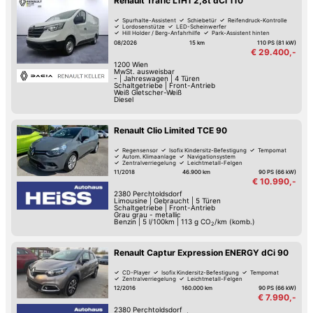
Renault Trafic L1H1 2,8t dCi 110
Spurhalte-Assistent
Schiebetür
Reifendruck-Kontrolle
Lordosenstütze
LED-Scheinwerfer
Hill Holder / Berg-Anfahrhilfe
Park-Assistent hinten
Tag-Fahrlicht
08/2026
15 km
110 PS (81 kW)
€ 29.400,-
1200
Wien
MwSt. ausweisbar
-
|
Jahreswagen
|
4 Türen
Schaltgetriebe
|
Front-Antrieb
Weiß Gletscher-Weiß
Diesel
Renault Clio Limited TCE 90
Regensensor
Isofix Kindersitz-Befestigung
Tempomat
Autom. Klimaanlage
Navigationsystem
Zentralverriegelung
Leichtmetall-Felgen
11/2018
46.900 km
90 PS (66 kW)
€ 10.990,-
2380
Perchtoldsdorf
Limousine
|
Gebraucht
|
5 Türen
Schaltgetriebe
|
Front-Antrieb
Grau grau - metallic
Benzin
|
5 l/100km
|
113
g CO
/km (komb.)
2
Renault Captur Expression ENERGY dCi 90
CD-Player
Isofix Kindersitz-Befestigung
Tempomat
Zentralverriegelung
Leichtmetall-Felgen
12/2016
160.000 km
90 PS (66 kW)
€ 7.990,-
2380
Perchtoldsdorf