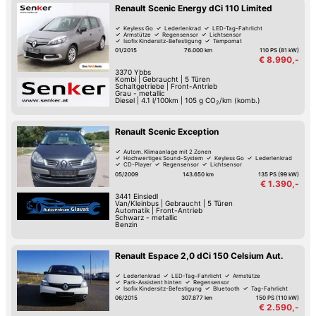
Renault Scenic Energy dCi 110 Limited
Keyless Go
Lederlenkrad
LED-Tag-Fahrlicht
Armstütze
Regensensor
Lichtsensor
Isofix Kindersitz-Befestigung
Tempomat
01/2015
76.000 km
110 PS (81 kW)
€ 8.990,-
3370
Ybbs
Kombi
|
Gebraucht
|
5 Türen
Schaltgetriebe
|
Front-Antrieb
Grau - metallic
Diesel
|
4.1 l/100km
|
105
g CO
/km (komb.)
2
Renault Scenic Exception
Autom. Klimaanlage mit 2 Zonen
Hochwertiges Sound-System
Keyless Go
Lederlenkrad
CD-Player
Regensensor
Lichtsensor
Zentralverriegelung mit Fernbedienung
05/2009
143.650 km
135 PS (99 kW)
€ 1.390,-
3441
Einsiedl
Van/Kleinbus
|
Gebraucht
|
5 Türen
Automatik
|
Front-Antrieb
Schwarz - metallic
Benzin
Renault Espace 2,0 dCi 150 Celsium Aut.
Lederlenkrad
LED-Tag-Fahrlicht
Armstütze
Park-Assistent hinten
Regensensor
Isofix Kindersitz-Befestigung
Bluetooth
Tag-Fahrlicht
06/2015
307.877 km
150 PS (110 kW)
€ 2.590,-