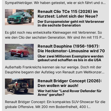
Sympathieträger. Wir haben getestet, wie er sich fährt und ob
60 kW reichen.
Renault Clio TCe 115 (2026) im
Kurztest: Lohnt sich der Neue?
Der Europameister geht mit Verbrenner
in die sechste Generation
Es gibt noch neu entwickelte Kleinwagen mit Verbrenner. So
wie den Clio der sechsten Generation. Wir sind ihn mit 115 PS
starkem Turbo-Benziner gefahren.
Renault Dauphine (1956-1967):
Die Heckmotor-Limousine wird 70
Über zwei Millionen Exemplare werden
gebaut und schaffen es bis in die USA
Außerhalb Frankreichs kennen sie nur wenige. Doch mit der
Dauphine begann der Aufstieg von Renault zum Weltkonzern.
Wir werfen einen Blick zurück.
Renault Bridger Concept (2026):
Den wollen wir auch!
Wer hat hier "Land Rover Defender für
Arme" gerufen?
Renault Bridger Concept: Ein kompaktes SUV-Showcar für die
globale Offensive. Mit 200 mm Bodenfreiheit, 400 l