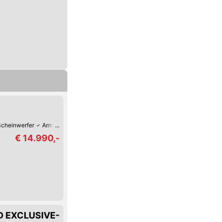
cheinwerfer
Armstütze
Park-Kamera
Park-Assistent hinten
Regensens
€ 14.990,-
WD EXCLUSIVE-