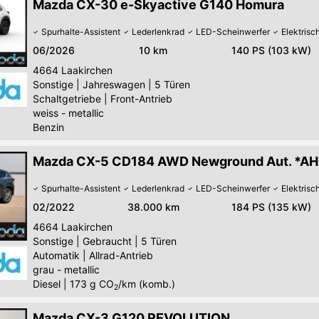
Mazda CX-30 e-Skyactive G140 Homura
Spurhalte-Assistent
Lederlenkrad
LED-Scheinwerfer
Elektris
06/2026
10 km
140 PS (103 kW)
4664
Laakirchen
Sonstige
|
Jahreswagen
|
5 Türen
Schaltgetriebe
|
Front-Antrieb
weiss - metallic
Benzin
Mazda CX-5 CD184 AWD Newground Aut. *AH
Spurhalte-Assistent
Lederlenkrad
LED-Scheinwerfer
Elektris
02/2022
38.000 km
184 PS (135 kW)
4664
Laakirchen
Sonstige
|
Gebraucht
|
5 Türen
Automatik
|
Allrad-Antrieb
grau - metallic
Diesel
|
173
g CO
/km (komb.)
2
Mazda CX-3 G120 REVOLUTION