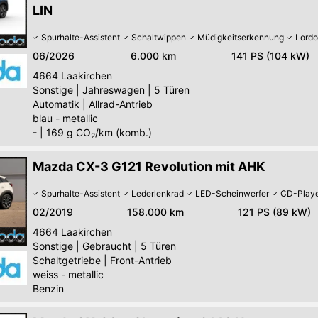
LIN
Spurhalte-Assistent
Schaltwippen
Müdigkeitserkennung
Lordo
06/2026
6.000 km
141 PS (104 kW)
4664
Laakirchen
Sonstige
|
Jahreswagen
|
5 Türen
Automatik
|
Allrad-Antrieb
blau - metallic
-
|
169
g CO
/km (komb.)
2
Mazda CX-3 G121 Revolution mit AHK
Spurhalte-Assistent
Lederlenkrad
LED-Scheinwerfer
CD-Play
02/2019
158.000 km
121 PS (89 kW)
4664
Laakirchen
Sonstige
|
Gebraucht
|
5 Türen
Schaltgetriebe
|
Front-Antrieb
weiss - metallic
Benzin