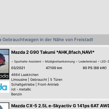
a Gebrauchtwagen in der Nähe von Freistadt
Mazda 2 G90 Takumi *AHK,8fach,NAVI*
Spurhalte-Assistent
Müdigkeitserkennung
Lederlenkrad
LED-S
03/2021
47.100 km
90 PS (66 kW)
4664
Laakirchen
Limousine
|
Gebraucht
|
5 Türen
Schaltgetriebe
|
Front-Antrieb
rot - metallic
Benzin
Mazda CX-5 2.5L e-Skyactiv G 141ps 6AT A