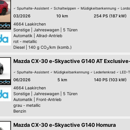
Spurhalte-Assistent
Schaltwippen
Müdigkeitserkennung
Lordo
03/2026
10 km
254 PS (187 kW)
4664
Laakirchen
Sonstige
|
Jahreswagen
|
5 Türen
Automatik
|
Allrad-Antrieb
rot - metallic
Diesel
|
140
g CO
/km (komb.)
2
Mazda CX-30 e-Skyactive G140 AT Exclusive
Spurhalte-Assistent
Müdigkeitserkennung
Lederlenkrad
LED-T
06/2026
5 km
140 PS (103 kW)
4664
Laakirchen
Sonstige
|
Jahreswagen
|
5 Türen
Automatik
|
Front-Antrieb
grau - metallic
Benzin
Mazda CX-30 e-Skyactive G140 Homura