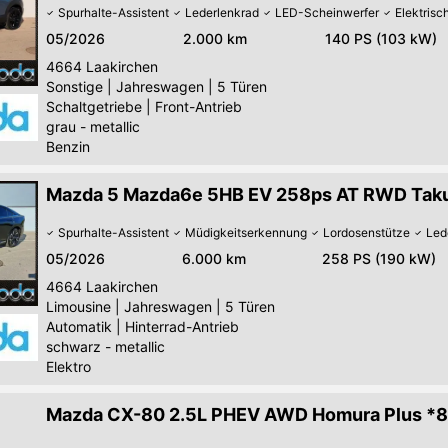
Spurhalte-Assistent
Lederlenkrad
LED-Scheinwerfer
Elektris
05/2026
2.000 km
140 PS (103 kW)
4664
Laakirchen
Sonstige
|
Jahreswagen
|
5 Türen
Schaltgetriebe
|
Front-Antrieb
grau - metallic
Benzin
Mazda 5 Mazda6e 5HB EV 258ps AT RWD Tak
Spurhalte-Assistent
Müdigkeitserkennung
Lordosenstütze
Led
05/2026
6.000 km
258 PS (190 kW)
4664
Laakirchen
Limousine
|
Jahreswagen
|
5 Türen
Automatik
|
Hinterrad-Antrieb
schwarz - metallic
Elektro
Mazda CX-80 2.5L PHEV AWD Homura Plus *8