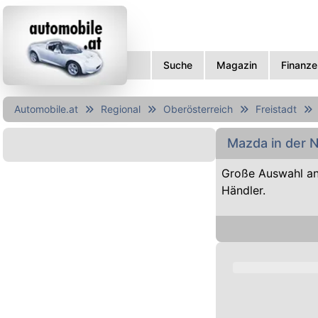
Suche
Magazin
Finanze
Automobile.at
Regional
Oberösterreich
Freistadt
Mazda in der 
Große Auswahl an
Händler.