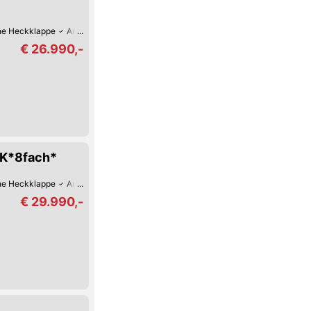
che Heckklappe
Armstütze
Park-Kamera
Park-Assistent hinten
Park-Assi
€ 26.990,-
K*8fach*
che Heckklappe
Armstütze
Park-Kamera
Park-Assistent hinten
Park-Assi
€ 29.990,-