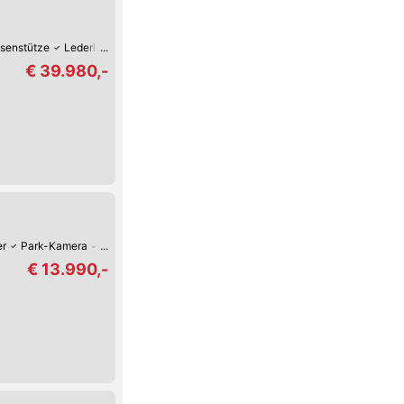
senstütze
Lederlenkrad
LED-Tag-Fahrlicht
LED-Scheinwerfer
Elektri
€ 39.980,-
er
Park-Kamera
Park-Assistent hinten
Park-Assistent vorne
Regensens
€ 13.990,-