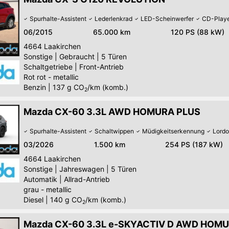
Spurhalte-Assistent
Lederlenkrad
LED-Scheinwerfer
CD-Play
06/2015
65.000 km
120 PS (88 kW)
4664
Laakirchen
Sonstige
|
Gebraucht
|
5 Türen
Schaltgetriebe
|
Front-Antrieb
Rot rot - metallic
Benzin
|
137
g CO
/km (komb.)
2
Mazda CX-60 3.3L AWD HOMURA PLUS
Spurhalte-Assistent
Schaltwippen
Müdigkeitserkennung
Lordo
03/2026
1.500 km
254 PS (187 kW)
4664
Laakirchen
Sonstige
|
Jahreswagen
|
5 Türen
Automatik
|
Allrad-Antrieb
grau - metallic
Diesel
|
140
g CO
/km (komb.)
2
Mazda CX-60 3.3L e-SKYACTIV D AWD HOM