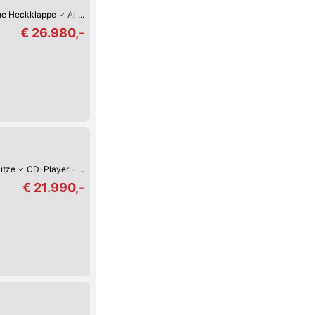
che Heckklappe
Armstütze
Park-Kamera
Park-Assistent hinten
Park-Assi
€ 26.980,-
ütze
CD-Player
Park-Kamera
Park-Assistent hinten
Regensensor
€ 21.990,-