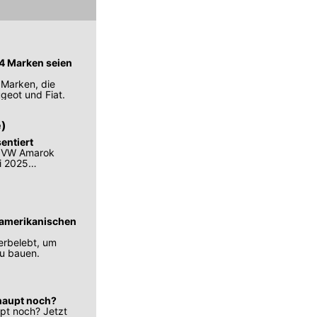
 14 Marken seien
 Marken, die
geot und Fiat.
e)
entiert
n VW Amarok
li 2025
e amerikanischen
erbelebt, um
zu bauen.
rhaupt noch?
upt noch? Jetzt