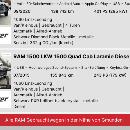
Voll-LED-Scheinwerfer
Android Auto
Apple CarPlay
USB
Spu
09/2020
138.742 km
401 PS (295 kW)
4060
Linz-Leonding
Van/Kleinbus
|
Gebraucht
|
4 Türen
Automatik
|
Allrad-Antrieb
Schwarz Diamond Black Metallic - metallic
Benzin
|
332
g CO
/km (komb.)
2
RAM 1500 LKW 1500 Quad Cab Laramie Diese
USB
Hochwertiges Sound-System
Sitz-Belüftung
Keyless Go
07/2015
155.843 km
243 PS (179 kW)
4060
Linz-Leonding
Van/Kleinbus
|
Gebraucht
|
-
Automatik
|
Allrad-Antrieb
Schwarz PXR brilliant black crystal - metallic
Diesel
Alle RAM Gebrauchtwagen in der Nähe von Gmunden