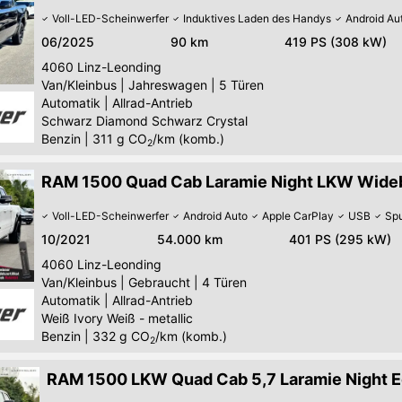
Voll-LED-Scheinwerfer
Induktives Laden des Handys
Android Au
06/2025
90 km
419 PS (308 kW)
4060
Linz-Leonding
Van/Kleinbus
|
Jahreswagen
|
5 Türen
Automatik
|
Allrad-Antrieb
Schwarz Diamond Schwarz Crystal
Benzin
|
311
g CO
/km (komb.)
2
RAM 1500 Quad Cab Laramie Night LKW Wid
Voll-LED-Scheinwerfer
Android Auto
Apple CarPlay
USB
Spu
10/2021
54.000 km
401 PS (295 kW)
4060
Linz-Leonding
Van/Kleinbus
|
Gebraucht
|
4 Türen
Automatik
|
Allrad-Antrieb
Weiß Ivory Weiß - metallic
Benzin
|
332
g CO
/km (komb.)
2
RAM 1500 LKW Quad Cab 5,7 Laramie Night E