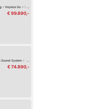
ng
Keyless Go
Reifendruck-Kontrolle
Lordosenstütze
Lederlenkrad
€ 99.890,-
s Sound-System
Sitz-Belüftung
Keyless Go
Reifendruck-Kontrolle
Luft
€ 74.890,-