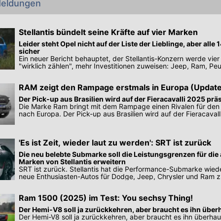
eldungen
Stellantis bündelt seine Kräfte auf vier Marken
Leider steht Opel nicht auf der Liste der Lieblinge, aber alle
sicher
Ein neuer Bericht behauptet, der Stellantis-Konzern werde vier
"wirklich zählen", mehr Investitionen zuweisen: Jeep, Ram, Peu
RAM zeigt den Rampage erstmals in Europa (Updat
Der Pick-up aus Brasilien wird auf der Fieracavalli 2025 präs
Die Marke Ram bringt mit dem Rampage einen Rivalen für de
nach Europa. Der Pick-up aus Brasilien wird auf der Fieracaval
präsentiert
'Es ist Zeit, wieder laut zu werden': SRT ist zurück
Die neu belebte Submarke soll die Leistungsgrenzen für di
Marken von Stellantis erweitern
SRT ist zurück. Stellantis hat die Performance-Submarke wied
neue Enthusiasten-Autos für Dodge, Jeep, Chrysler und Ram 
Ram 1500 (2025) im Test: You sechsy Thing!
Der Hemi-V8 soll ja zurückkehren, aber braucht es ihn übe
Der Hemi-V8 soll ja zurückkehren, aber braucht es ihn überha