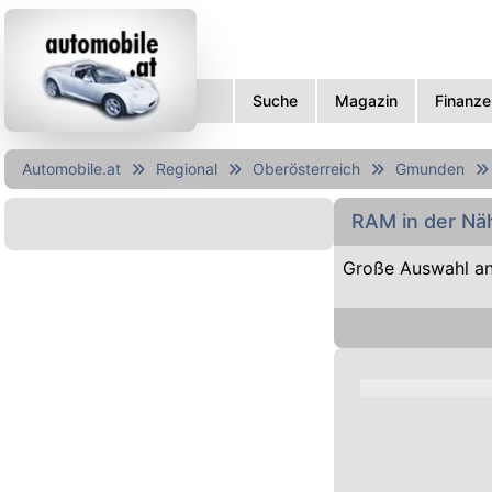
Suche
Magazin
Finanze
Automobile.at
Regional
Oberösterreich
Gmunden
RAM in der N
Große Auswahl a