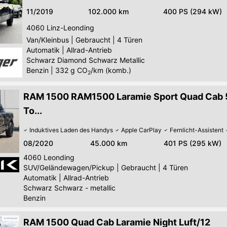
11/2019
102.000 km
400 PS (294 kW)
4060
Linz-Leonding
Van/Kleinbus
|
Gebraucht
|
4 Türen
Automatik
|
Allrad-Antrieb
Schwarz Diamond Schwarz Metallic
Benzin
|
332
g CO
/km (komb.)
2
RAM 1500 RAM1500 Laramie Sport Quad Cab 5
To...
Induktives Laden des Handys
Apple CarPlay
Fernlicht-Assistent
08/2020
45.000 km
401 PS (295 kW)
4060
Leonding
SUV/Geländewagen/Pickup
|
Gebraucht
|
4 Türen
Automatik
|
Allrad-Antrieb
Schwarz Schwarz - metallic
Benzin
RAM 1500 Quad Cab Laramie Night Luft/12