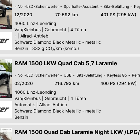
Voll-LED-Scheinwerfer
Spurhalte-Assistent
Sitz-Belüftung
Key
12/2020
70.592 km
401 PS (295 kW)
4060
Linz-Leonding
Van/Kleinbus
|
Gebraucht
|
4 Türen
-
|
Allrad-Antrieb
Schwarz Diamond Black Metallic - metallic
Benzin
|
332
g CO
/km (komb.)
2
RAM 1500 LKW Quad Cab 5,7 Laramie
Voll-LED-Scheinwerfer
USB
Sitz-Belüftung
Keyless Go
Reif
02/2020
216.793 km
400 PS (294 kW)
4060
Linz-Leonding
Van/Kleinbus
|
Gebraucht
|
4 Türen
Automatik
|
Allrad-Antrieb
Schwarz Diamond Black Metallic - metallic
Benzin
RAM 1500 Quad Cab Laramie Night LKW /LPG