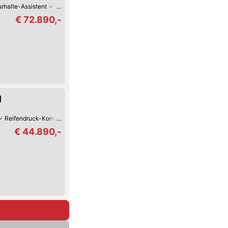
rhalte-Assistent
Sitz-Belüftung
Keyless Go
Reifendruck-Kontrolle
€ 72.890,-
l
Reifendruck-Kontrolle
Lordosenstütze
Lederlenkrad
Beheiztes Lenkrad
€ 44.890,-