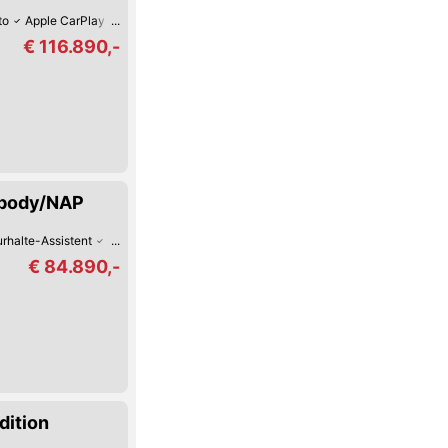
to
Apple CarPlay
USB
Sitz-Belüftung
Keyless Go
Schaltwippen
€ 116.890,-
ebody/NAP
rhalte-Assistent
Hochwertiges Sound-System
Sitz-Belüftung
Keyless G
€ 84.890,-
dition