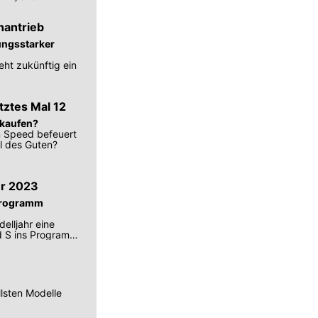
nantrieb
ungsstarker
eht zukünftig ein
tztes Mal 12
 kaufen?
m Speed befeuert
el des Guten?
ür 2023
 Programm
lljahr eine
d S ins Programm
lsten Modelle