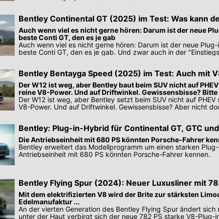
Bentley Continental GT (2025) im Test: Was kann de
Hybrid mit 680 PS?
Auch wenn viel es nicht gerne hören: Darum ist der neue Pl
beste Conti GT, den es je gab
Auch wenn viel es nicht gerne hören: Darum ist der neue Plug-
beste Conti GT, den es je gab. Und zwar auch in der "Einstieg
PS.
Bentley Bentayga Speed (2025) im Test: Auch mit 
Der W12 ist weg, aber Bentley baut beim SUV nicht auf PHE
reine V8-Power. Und auf Driftwinkel. Gewissensbisse? Bitte
Der W12 ist weg, aber Bentley setzt beim SUV nicht auf PHEV 
V8-Power. Und auf Driftwinkel. Gewissensbisse? Aber nicht do
Bentley: Plug-in-Hybrid für Continental GT, GTC und
Die Antriebseinheit mit 680 PS könnten Porsche-Fahrer kenn
Bentley erweitert das Modellprogramm um einen starken Plug-
Antriebseinheit mit 680 PS könnten Porsche-Fahrer kennen.
Bentley Flying Spur (2024): Neuer Luxusliner mit 7
Mit dem elektrifizierten V8 wird der Brite zur stärksten Limo
Edelmanufaktur ...
An der vierten Generation des Bentley Flying Spur ändert sich
unter der Haut verbirgt sich der neue 782 PS starke V8-Plug-i