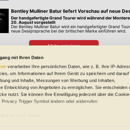
Bentley Mulliner Batur liefert Vorschau auf neue D
Der handgefertigte Grand Tourer wird während der Monter
20. August vorgestellt
Der Bentley Mulliner Batur wird ein handgefertigter Grand Toure
neue Designsprache bei der britischen Marke einführen wird.
Mehr anzeigen
Preisangaben in den Meldungen gelten für Deutschland. Quelle: Auto-News
gang mit Ihren Daten
ner
verarbeiten Ihre persönlichen Daten, wie z. B. Ihre IP-Adress
 Schreibfehler und Zwischenverkauf. Hinweis: Technische Daten, Verbrauc
ies, um Informationen auf Ihrem Gerät zu speichern und darauf
f EU-Normen sowie auf Neuwagen. automobile.at übernimmt entsprechend 
ine Gewähr für die Richtigkeit der Angaben.
rbung und Inhalte, Messungen von Werbung und Inhalten,
e Entwicklung von Angeboten zu ermöglichen. Sie entscheiden 
ke nutzt. Sie können Ihre Einwilligung jederzeit über die Cookie
s Privacy Trigger Symbol ändern oder widerrufen
uto-Händler
den wir auch gerne:
re geografische Lage erfassen, welche bis auf einige Meter gena
ung
Sitemap