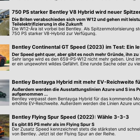
750 PS starker Bentley V8 Hybrid wird neuer Spitze
Die Briten verabschieden sich vom W12 und gehen mit leist
Teilelektrifizierung in die Zukunft
Die W12-Ära ist vorbei bei Bentley. Als Spitzenmotorisierung st
750 PS starker V8-Hybrid zur Verfügung.
Bentley Continental GT Speed (2023) im Test: Ein le
Der Speed geht quer, aber gibt es noch mehr Gründe, ihn zu
Sehr lange wird es den 659-PS-W12 nicht mehr geben. Und i
er ein ungewohnt wildes Gefährt. Eine runde Sache oder zu vi
Bentley Bentayga Hybrid mit mehr EV-Reichweite f
Außerdem werden die Ausstattungslinien Azure und S ins
aufgenommen ...
Bentley verpasst dem Bentayga Hybrid für das kommende Mode
erhöhte EV-Reichweite. Außerdem werden die Linien Azure un
aufgenommen.
Bentley Flying Spur Speed (2022): Wähle 3-3-3
Es gibt 85 PS mehr als im Flying Spur S
Der Zusatz Speed kennzeichnet stets die stärksten und schnel
von Bentley. Jetzt ist der Flying Spur an der Reihe.