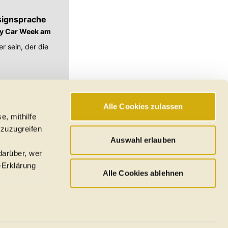
esignsprache
ey Car Week am
r sein, der die
Alle Cookies zulassen
e, mithilfe
hswerte, Reichweiten
 zuzugreifen
den
Auswahl erlauben
darüber, wer
-Erklärung
Alle Cookies ablehnen
u sein können