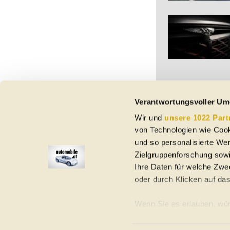
Verantwortungsvoller Um
Wir und
unsere 1022 Part
Vorbehaltlich Irrtümer,
von Technologien wie Cook
etc. beziehen sich au
Nutzungsbedingungen ke
und so personalisierte We
Zielgruppenforschung sowi
Ihre Daten für welche Zwec
oder durch Klicken auf da
Elektroautos
Gebrauchtwagen
Neuwagen
Jahreswagen
Regional
A
Wenn Sie es erlauben, wür
Informationen über Ih
Homepage
Impressum
Nutzungsbedingungen
Datenschutzerklär