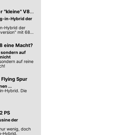
r "kleine" V8-
ug-in-Hybrid der
in-Hybrid der
sversion" mit 680
V8 eine Macht?
V sondern auf
 nicht
sondern auf reine
ch!
 Flying Spur
en ...
in-Hybrid. Die
82 PS
usine der
 nur wenig, doch
n-Hybrid.