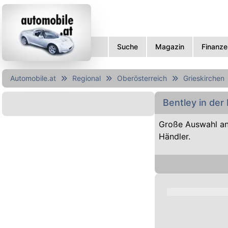
Suche
Magazin
Finanze
Automobile.at
Regional
Oberösterreich
Grieskirchen
Bentley in der
Große Auswahl an
Händler.