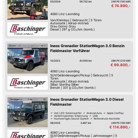
03/2024
59.702 km
249 PS (183 kW)
€ 74.890,-
4060
Linz-Leonding
Van/Kleinbus
|
Gebraucht
|
5 Türen
Automatik
|
Allrad-Antrieb
Grau Donny Grau
Diesel
|
297
g CO
/km (komb.)
2
Ineos Grenadier StationWagon 3.0 Benzin
Fieldmaster Vorführer
10/2023
43.930 km
286 PS (210 kW)
€ 99.800,-
4060
Linz-Leonding
SUV/Geländewagen/Pickup
|
Gebraucht
|
5
Türen
Automatik
|
Allrad-Antrieb
Silber Sterling Silber
Benzin
|
331
g CO
/km (komb.)
2
Ineos Grenadier StationWagon 3.0 Diesel
Fieldmaster
Voll-LED-Scheinwerfer
Android Auto
Apple CarPlay
Verkehrszeichen-Erkennung
USB
Hochwertiges Sound-System
Reifendruck-Kontrolle
Lederlenkrad
06/2025
3.487 km
249 PS (183 kW)
€ 114.890,-
4060
Linz-Leonding
SUV/Geländewagen/Pickup
|
Jahreswagen
|
5