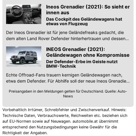
Grenadier bekanntgegeben.
Ineos Grenadier (2021): So sieht er
innen aus
Das Cockpit des Geländewagens hat
etwas von Flugzeug
Der Ineos Grenadier ist für jene Geländefreaks gedacht, die
dem alten Land Rover Defender hinterhertrauen und dessen
Geist "in modern" haben wollen.
INEOS Grenadier (2021):
Geländewagen ohne Kompromisse
Der Defender-Erbe im Geiste nutzt
BMW-Technik
Echte Offroad-Fans trauern kernigen Geländewagen nach,
etwa dem Defender. Für Abhilfe soll der neue Ineos Grenadier
sorgen.
Preisangaben in den Meldungen gelten für Deutschland. Quelle: Auto-
News
Vorbehaltlich Irrtümer, Schreibfehler und Zwischenverkauf. Hinweis:
Technische Daten, Verbrauchswerte, Reichweiten etc. beziehen sich
auf EU-Normen sowie auf Neuwagen. automobile.at übernimmt
entsprechend den Nutzungsbedingungen keine Gewähr für die
Richtigkeit der Angaben.