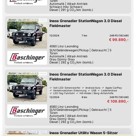
Türen
Automatik
|
Allrad-Antrieb
Schwarz Inky Schwarz
Diesel
|
291
g CO
/km (komb.)
2
Ineos Grenadier StationWagon 3.0 Diesel
Fieldmaster
12/2024
7 km
249 PS (183 kW)
€ 99.890,-
4060
Linz-Leonding
SUV/Geländewagen/Pickup
|
Gebraucht
|
5
Türen
Automatik
|
Allrad-Antrieb
Grau Donny Grau
Diesel
|
292
g CO
/km (komb.)
2
Ineos Grenadier StationWagon 3.0 Diesel
Fieldmaster
Voll-LED-Scheinwerfer
Android Auto
Apple CarPlay
Verkehrszeichen-Erkennung
USB
Lederlenkrad
LED-Tag-Fahrlicht
Hill Holder / Berg-Anfahrhilfe
12/2024
8 km
249 PS (183 kW)
€ 109.890,-
4060
Linz-Leonding
SUV/Geländewagen/Pickup
|
Gebraucht
|
5
Türen
Automatik
|
Allrad-Antrieb
Grau Donny Grau
Diesel
|
292
g CO
/km (komb.)
2
Ineos Grenadier Utility Wagon 5-Sitzer