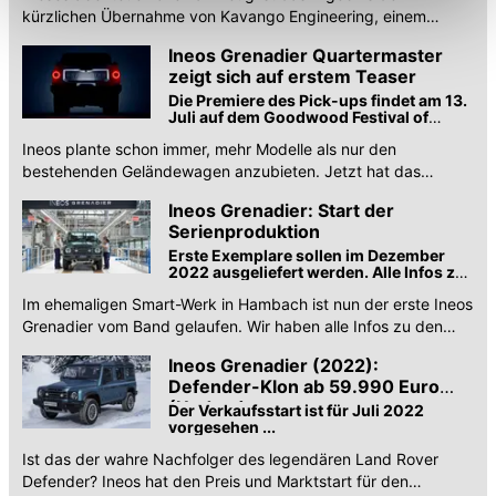
Einschränkung womöglich nicht mehr alle
kürzlichen Übernahme von Kavango Engineering, einem
Funktionalitäten der Website zur Verfügung stehen. Sie
Spezialisten für Fahrzeugumbauten mit Sitz in Botswana.
Ineos Grenadier Quartermaster
können die Einstellungen jederzeit in unserer
zeigt sich auf erstem Teaser
Datenschutzerklärung
anpassen.
Die Premiere des Pick-ups findet am 13.
Juli auf dem Goodwood Festival of
Speed statt ...
Ineos plante schon immer, mehr Modelle als nur den
bestehenden Geländewagen anzubieten. Jetzt hat das
Unternehmen den ersten Pick-up-Teaser veröffentlicht.
Ineos Grenadier: Start der
Serienproduktion
Erste Exemplare sollen im Dezember
2022 ausgeliefert werden. Alle Infos zu
den Motoren, Varianten und Preisen.
Im ehemaligen Smart-Werk in Hambach ist nun der erste Ineos
Grenadier vom Band gelaufen. Wir haben alle Infos zu den
Motoren, Varianten und Preisen.
Ineos Grenadier (2022):
Defender-Klon ab 59.990 Euro
(Update)
Der Verkaufsstart ist für Juli 2022
vorgesehen ...
Ist das der wahre Nachfolger des legendären Land Rover
Defender? Ineos hat den Preis und Marktstart für den