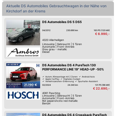
Aktuelle DS Automobiles Gebrauchtwagen in der Nähe von
Kirchdorf an der Krems
DS Automobiles DS 5 DS5
04/2012
230.690 km
163 PS (120 kW)
€ 6.990,-
4320
Allerheiligen
Limousine
|
Gebraucht
|
5 Türen
Automatik
|
Front-Antrieb
Grau grau - metallic
Diesel
DS Automobiles DS 4 PureTech 130
PERFORMANCE LINE 19" HEAD-UP -50%
Autom. Klimaanlage mit 2 Zonen
Android Auto
Apple CarPlay
Digitales Cockpit
Verkehrszeichen-Erkennung
Spurhalte-Assistent
Keyless Go
Schaltwippen
02/2024
24.340 km
131 PS (96 kW)
€ 22.690,-
4061
Pasching
Limousine
|
Gebraucht
|
5 Türen
Automatik
|
Front-Antrieb
Rot peperoncino red metallic
Benzin
DS Automobiles DS 4 Crossback PureTech