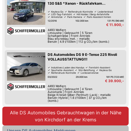
130 S&S *Xenon - Rückfahrkam...
Keyless Go
Reifendruck-Kontrolle
Lederlenkrad
LED-Tag-Fahrlicht
Hill Holder / Berg-Anfahrhilfe
Armstütze
Park-Kamera
Park-Assistent hinten
12/2016
102.000 km
131 PS (96 kW)
€ 11.900,-
4493
Wolfern
Limousine
|
Gebraucht
|
5 Türen
Schaltgetriebe
|
Front-Antrieb
Blau encreblau met. - metallic
Benzin
|
4.9 l/100km
|
112
g CO
/km (komb.)
2
DS Automobiles DS 9 E-Tense 225 Rivoli
VOLLAUSSTATTUNG!!!
Induktives Laden des Handys
Fernlicht-Assistent
Spurhalte-Assistent
Sitz-Belüftung
Keyless Go
Reifendruck-Kontrolle
Lordosenstütze
LED-Tag-Fahrlicht
03/2022
29.000 km
181 PS (133 kW)
€ 39.900,-
4493
Wolfern
Limousine
|
Gebraucht
|
4 Türen
Automatik
|
Front-Antrieb
Beige Kristall-Silber-Perlmutt-Lacki - metallic
Benzin-Hybrid
|
1.6 l/100km
|
37
g CO
/km
2
(komb.)
Alle DS Automobiles Gebrauchtwagen in der Nähe
von Kirchdorf an der Krems
Unsere DS Automobiles Meldungen