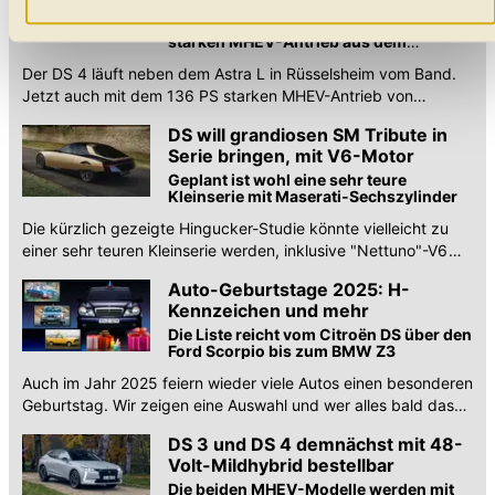
niemand diesen noblen
dass durch eine Einschränkung womöglich nicht mehr alle
Franzosen?
Auch ihn gibt es jetzt mit dem 136 PS
starken MHEV-Antrieb aus dem
Funktionalitäten der Website zur Verfügung stehen. Sie
Stellantis-Universum ...
können die Einstellungen jederzeit in unserer
Der DS 4 läuft neben dem Astra L in Rüsselsheim vom Band.
Jetzt auch mit dem 136 PS starken MHEV-Antrieb von
Datenschutzerklärung
anpassen.
Stellantis. Macht das Sinn? Test!
DS will grandiosen SM Tribute in
Serie bringen, mit V6-Motor
Geplant ist wohl eine sehr teure
Kleinserie mit Maserati-Sechszylinder
Die kürzlich gezeigte Hingucker-Studie könnte vielleicht zu
einer sehr teuren Kleinserie werden, inklusive "Nettuno"-V6
von Maserati.
Auto-Geburtstage 2025: H-
Kennzeichen und mehr
Die Liste reicht vom Citroën DS über den
Ford Scorpio bis zum BMW Z3
Auch im Jahr 2025 feiern wieder viele Autos einen besonderen
Geburtstag. Wir zeigen eine Auswahl und wer alles bald das
H-Kennzeichen erhält.
DS 3 und DS 4 demnächst mit 48-
Volt-Mildhybrid bestellbar
Die beiden MHEV-Modelle werden mit