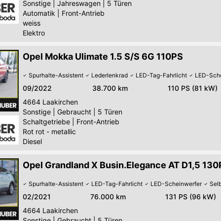
Sonstige
|
Jahreswagen
|
5 Türen
Automatik
|
Front-Antrieb
weiss
Elektro
Opel Mokka Ulimate 1.5 S/S 6G 110PS
Spurhalte-Assistent
Lederlenkrad
LED-Tag-Fahrlicht
LED-Sche
09/2022
38.700 km
110 PS (81 kW)
4664
Laakirchen
Sonstige
|
Gebraucht
|
5 Türen
Schaltgetriebe
|
Front-Antrieb
Rot rot - metallic
Diesel
Opel Grandland X Busin.Elegance AT D1,5 13
Spurhalte-Assistent
LED-Tag-Fahrlicht
LED-Scheinwerfer
Sel
02/2021
76.000 km
131 PS (96 kW)
4664
Laakirchen
Sonstige
|
Gebraucht
|
5 Türen