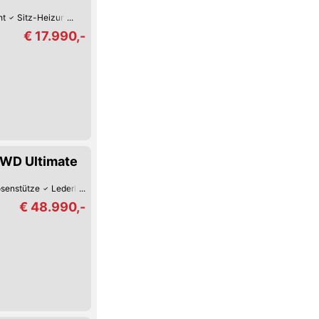
ht
Sitz-Heizung
€ 17.990,-
AWD Ultimate
osenstütze
Lederlenkrad
LED-Tag-Fahrlicht
LED-Scheinwerfer
Elektri
€ 48.990,-