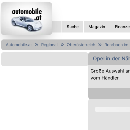
Suche
Magazin
Finanze
Automobile.at
Regional
Oberösterreich
Rohrbach im 
Opel in der N
Große Auswahl an
vom Händler.