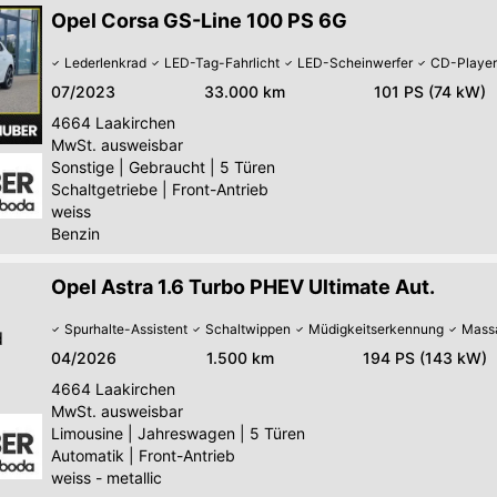
Opel Corsa GS-Line 100 PS 6G
Lederlenkrad
LED-Tag-Fahrlicht
LED-Scheinwerfer
CD-Player
07/2023
33.000 km
101 PS (74 kW)
4664
Laakirchen
MwSt. ausweisbar
Sonstige
|
Gebraucht
|
5 Türen
Schaltgetriebe
|
Front-Antrieb
weiss
Benzin
Opel Astra 1.6 Turbo PHEV Ultimate Aut.
Spurhalte-Assistent
Schaltwippen
Müdigkeitserkennung
Mass
d
04/2026
1.500 km
194 PS (143 kW)
4664
Laakirchen
MwSt. ausweisbar
Limousine
|
Jahreswagen
|
5 Türen
Automatik
|
Front-Antrieb
weiss - metallic