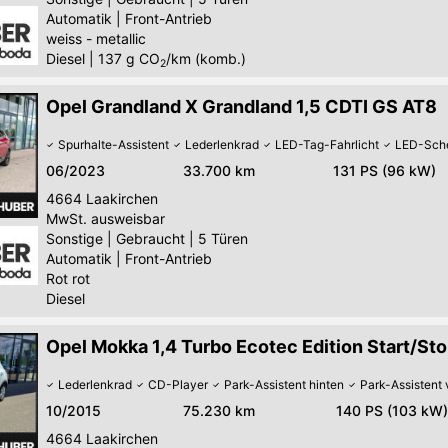
Automatik
|
Front-Antrieb
weiss - metallic
Diesel
|
137
g CO
/km (komb.)
2
Opel Grandland X Grandland 1,5 CDTI GS AT8
Spurhalte-Assistent
Lederlenkrad
LED-Tag-Fahrlicht
LED-Sche
06/2023
33.700 km
131 PS (96 kW)
4664
Laakirchen
MwSt. ausweisbar
Sonstige
|
Gebraucht
|
5 Türen
Automatik
|
Front-Antrieb
Rot rot
Diesel
Opel Mokka 1,4 Turbo Ecotec Edition Start/St
Lederlenkrad
CD-Player
Park-Assistent hinten
Park-Assistent 
10/2015
75.230 km
140 PS (103 kW)
4664
Laakirchen