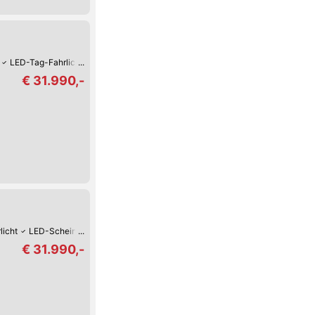
LED-Tag-Fahrlicht
LED-Scheinwerfer
Armstütze
CD-Player
€ 31.990,-
licht
LED-Scheinwerfer
Elektrische Heckklappe
Armstütze
Selbständi
€ 31.990,-