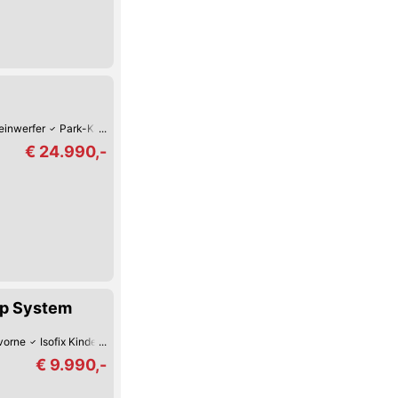
inwerfer
Park-Kamera
Park-Assistent hinten
Regensensor
Isofix Kind
€ 24.990,-
op System
vorne
Isofix Kindersitz-Befestigung
Tag-Fahrlicht
Tempomat
Zentralver
€ 9.990,-