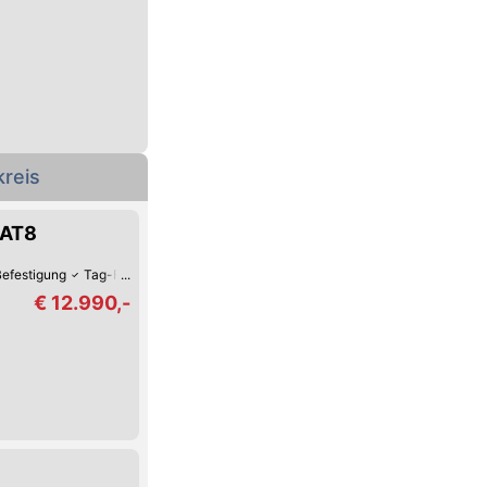
reis
 AT8
Befestigung
Tag-Fahrlicht
Tempomat
Autom. Klimaanlage
Navigationsy
€ 12.990,-