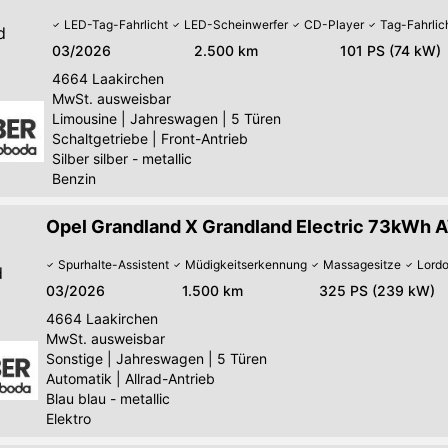
LED-Tag-Fahrlicht
LED-Scheinwerfer
CD-Player
Tag-Fahrlic
d
03/2026
2.500 km
101 PS (74 kW)
4664
Laakirchen
MwSt. ausweisbar
Limousine
|
Jahreswagen
|
5 Türen
Schaltgetriebe
|
Front-Antrieb
Silber silber - metallic
Benzin
Opel Grandland X Grandland Electric 73kWh 
Spurhalte-Assistent
Müdigkeitserkennung
Massagesitze
Lord
d
03/2026
1.500 km
325 PS (239 kW)
4664
Laakirchen
MwSt. ausweisbar
Sonstige
|
Jahreswagen
|
5 Türen
Automatik
|
Allrad-Antrieb
Blau blau - metallic
Elektro