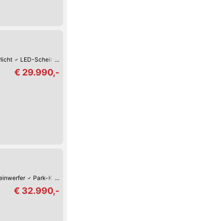
licht
LED-Scheinwerfer
Armstütze
Park-Kamera
Park-Assistent hinten
€ 29.990,-
inwerfer
Park-Kamera
Park-Assistent hinten
Park-Assistent vorne
Reg
€ 32.990,-