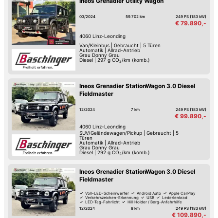
Ineos Grenadier Utility Wagon
03/2024
59.702 km
249 PS (183 kW)
€ 79.890,-
4060
Linz-Leonding
Van/Kleinbus
|
Gebraucht
|
5 Türen
Automatik
|
Allrad-Antrieb
Grau Donny Grau
Diesel
|
297
g CO
/km (komb.)
2
Ineos Grenadier StationWagon 3.0 Diesel
Fieldmaster
12/2024
7 km
249 PS (183 kW)
€ 99.890,-
4060
Linz-Leonding
SUV/Geländewagen/Pickup
|
Gebraucht
|
5
Türen
Automatik
|
Allrad-Antrieb
Grau Donny Grau
Diesel
|
292
g CO
/km (komb.)
2
Ineos Grenadier StationWagon 3.0 Diesel
Fieldmaster
Voll-LED-Scheinwerfer
Android Auto
Apple CarPlay
Verkehrszeichen-Erkennung
USB
Lederlenkrad
LED-Tag-Fahrlicht
Hill Holder / Berg-Anfahrhilfe
12/2024
8 km
249 PS (183 kW)
€ 109.890,-