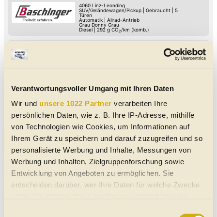
4060
Linz-Leonding
SUV/Geländewagen/Pickup
|
Gebraucht
|
5
Türen
Automatik
|
Allrad-Antrieb
Grau Donny Grau
Diesel
|
292
g CO
/km (komb.)
2
Ineos Grenadier Utility Wagon 5-Sitzer
Voll-LED-Scheinwerfer
Android Auto
Apple CarPlay
USB
Lederlenkrad
LED-Tag-Fahrlicht
Hill Holder / Berg-Anfahrhilfe
Armstütze
03/2025
12.074 km
249 PS (183 kW)
€ 94.890,-
Verantwortungsvoller Umgang mit Ihren Daten
4060
Linz-Leonding
Van/Kleinbus
|
Jahreswagen
|
-
Automatik
|
Allrad-Antrieb
Wir und
unsere 1022 Partner
verarbeiten Ihre
Blau Eldoret Blau
Diesel
|
298
g CO
/km (komb.)
2
persönlichen Daten, wie z. B. Ihre IP-Adresse, mithilfe
von Technologien wie Cookies, um Informationen auf
Alle Ineos Gebrauchtwagen in der Nähe von Wels
Ihrem Gerät zu speichern und darauf zuzugreifen und so
und Wels Land
personalisierte Werbung und Inhalte, Messungen von
Werbung und Inhalten, Zielgruppenforschung sowie
Unsere Ineos Meldungen
Entwicklung von Angeboten zu ermöglichen. Sie
Ineos Grenadier (2026):
entscheiden darüber, wer Ihre Daten für welche Zwecke
Modellpflege und Sondermodell
nutzt. Sie können Ihre Einwilligung jederzeit über die
Der Geländewagen soll nun eine
Cookie-Erklärung oder durch Klicken auf das Privacy
einfachere Bedienung sowie mehr
Einwilligungsauswahl