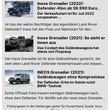
Ineos Grenadier (2022):
Defender-Klon ab 59.990 Euro
(Update)
Der Verkaufsstart ist für Juli 2022
vorgesehen ...
Ist das der wahre Nachfolger des legendären Land Rover
Defender? Ineos hat den Preis und Marktstart für den
Grenadier bekanntgegeben.
Ineos Grenadier (2021): So sieht er
innen aus
Das Cockpit des Geländewagens hat
etwas von Flugzeug
Der Ineos Grenadier ist für jene Geländefreaks gedacht, die
dem alten Land Rover Defender hinterhertrauen und dessen
Geist "in modern" haben wollen.
INEOS Grenadier (2021):
Geländewagen ohne Kompromisse
Der Defender-Erbe im Geiste nutzt
BMW-Technik
Echte Offroad-Fans trauern kernigen Geländewagen nach,
etwa dem Defender. Für Abhilfe soll der neue Ineos Grenadier
sorgen.
Preisangaben in den Meldungen gelten für Deutschland. Quelle: Auto-