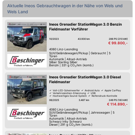
Aktuelle Ineos Gebrauchtwagen in der Nähe von Wels und
Wels Land
Ineos Grenadier StationWagon 3.0 Benzin
Fieldmaster Vorführer
10/2023
43.930 km
286 PS (210 kW)
€ 99.800,-
4060
Linz-Leonding
SUV/Geländewagen/Pickup
|
Gebraucht
|
5
Türen
Automatik
|
Allrad-Antrieb
Silber Sterling Silber
Benzin
|
331
g CO
/km (komb.)
2
Ineos Grenadier StationWagon 3.0 Diesel
Fieldmaster
Voll-LED-Scheinwerfer
Android Auto
Apple CarPlay
Verkehrszeichen-Erkennung
USB
Hochwertiges Sound-System
Reifendruck-Kontrolle
Lederlenkrad
06/2025
3.487 km
249 PS (183 kW)
€ 114.890,-
4060
Linz-Leonding
SUV/Geländewagen/Pickup
|
Jahreswagen
|
5
Türen
Automatik
|
Allrad-Antrieb
Schwarz Inky Schwarz
Diesel
|
291
g CO
/km (komb.)
2