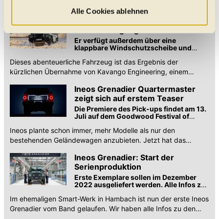
Talent, erkauft sich das aber auch mit Onroad-Nachteilen und
welche Kategorien Sie zulassen möchten. Es werden nur
Alle Cookies ablehnen
einem saftigen Preis.
Ineos Grenadier Safari debütiert
Daten verarbeitet, für die Sie uns Ihr Einverständnis
mit Höherlegung und Zeltdach
geben. Bitte beachten Sie, dass durch eine
Er verfügt außerdem über eine
Einschränkung womöglich nicht mehr alle
klappbare Windschutzscheibe und
spezielle Sitze im Fond für eine bessere
Funktionalitäten der Website zur Verfügung stehen. Sie
Dieses abenteuerliche Fahrzeug ist das Ergebnis der
Sicht ...
können die Einstellungen jederzeit in unserer
kürzlichen Übernahme von Kavango Engineering, einem
Datenschutzerklärung
anpassen.
Spezialisten für Fahrzeugumbauten mit Sitz in Botswana.
Ineos Grenadier Quartermaster
zeigt sich auf erstem Teaser
Die Premiere des Pick-ups findet am 13.
Juli auf dem Goodwood Festival of
Speed statt ...
Ineos plante schon immer, mehr Modelle als nur den
bestehenden Geländewagen anzubieten. Jetzt hat das
Unternehmen den ersten Pick-up-Teaser veröffentlicht.
Ineos Grenadier: Start der
Serienproduktion
Erste Exemplare sollen im Dezember
2022 ausgeliefert werden. Alle Infos zu
den Motoren, Varianten und Preisen.
Im ehemaligen Smart-Werk in Hambach ist nun der erste Ineos
Grenadier vom Band gelaufen. Wir haben alle Infos zu den
Motoren, Varianten und Preisen.