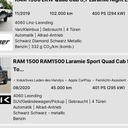
11/2019
102.000 km
400 PS (294 kW)
4060
Linz-Leonding
Van/Kleinbus
|
Gebraucht
|
4 Türen
Automatik
|
Allrad-Antrieb
Schwarz Diamond Schwarz Metallic
Benzin
|
332
g CO
/km (komb.)
2
RAM 1500 RAM1500 Laramie Sport Quad Cab 5
To...
Induktives Laden des Handys
Apple CarPlay
Fernlicht-Assistent
08/2020
45.000 km
401 PS (295 kW)
4060
Leonding
SUV/Geländewagen/Pickup
|
Gebraucht
|
4 Türen
Automatik
|
Allrad-Antrieb
Schwarz Schwarz - metallic
Benzin