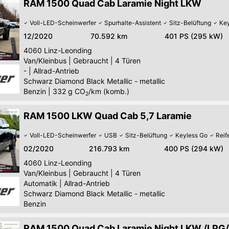
RAM 1500 Quad Cab Laramie Night LKW
Voll-LED-Scheinwerfer
Spurhalte-Assistent
Sitz-Belüftung
Key
12/2020
70.592 km
401 PS (295 kW)
4060
Linz-Leonding
Van/Kleinbus
|
Gebraucht
|
4 Türen
-
|
Allrad-Antrieb
Schwarz Diamond Black Metallic - metallic
Benzin
|
332
g CO
/km (komb.)
2
RAM 1500 LKW Quad Cab 5,7 Laramie
Voll-LED-Scheinwerfer
USB
Sitz-Belüftung
Keyless Go
Reif
02/2020
216.793 km
400 PS (294 kW)
4060
Linz-Leonding
Van/Kleinbus
|
Gebraucht
|
4 Türen
Automatik
|
Allrad-Antrieb
Schwarz Diamond Black Metallic - metallic
Benzin
RAM 1500 Quad Cab Laramie Night LKW /LPG