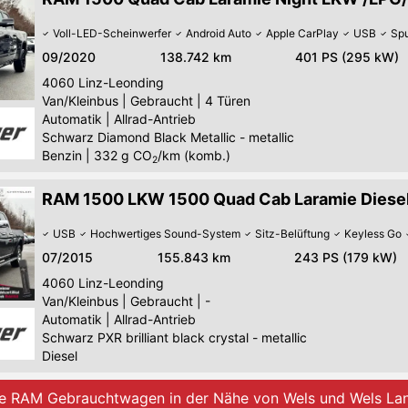
Voll-LED-Scheinwerfer
Android Auto
Apple CarPlay
USB
Spu
09/2020
138.742 km
401 PS (295 kW)
4060
Linz-Leonding
Van/Kleinbus
|
Gebraucht
|
4 Türen
Automatik
|
Allrad-Antrieb
Schwarz Diamond Black Metallic - metallic
Benzin
|
332
g CO
/km (komb.)
2
RAM 1500 LKW 1500 Quad Cab Laramie Diese
USB
Hochwertiges Sound-System
Sitz-Belüftung
Keyless Go
07/2015
155.843 km
243 PS (179 kW)
4060
Linz-Leonding
Van/Kleinbus
|
Gebraucht
|
-
Automatik
|
Allrad-Antrieb
Schwarz PXR brilliant black crystal - metallic
Diesel
le RAM Gebrauchtwagen in der Nähe von Wels und Wels La