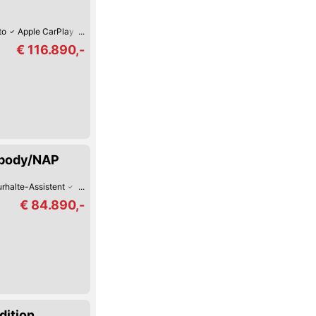
to
Apple CarPlay
USB
Sitz-Belüftung
Keyless Go
Schaltwippen
€ 116.890,-
ebody/NAP
rhalte-Assistent
Hochwertiges Sound-System
Sitz-Belüftung
Keyless G
€ 84.890,-
dition