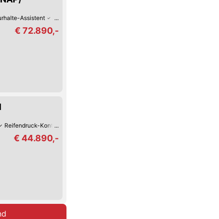
rhalte-Assistent
Sitz-Belüftung
Keyless Go
Reifendruck-Kontrolle
€ 72.890,-
l
Reifendruck-Kontrolle
Lordosenstütze
Lederlenkrad
Beheiztes Lenkrad
€ 44.890,-
nd