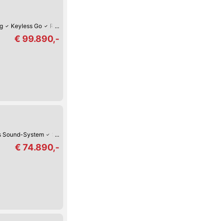
ng
Keyless Go
Reifendruck-Kontrolle
Lordosenstütze
Lederlenkrad
€ 99.890,-
s Sound-System
Sitz-Belüftung
Keyless Go
Reifendruck-Kontrolle
Luft
€ 74.890,-