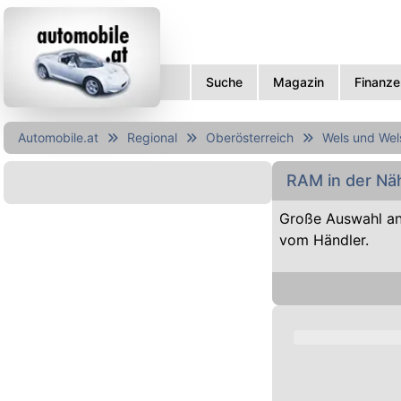
Suche
Magazin
Finanze
Automobile.at
Regional
Oberösterreich
Wels und Wel
RAM in der Nä
Große Auswahl a
vom Händler.