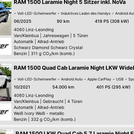
RAM 1500 Laramie Night 5 Sitzer inkl. NoVa
Voll-LED-Scheinwerfer
Induktives Laden des Handys
Android Au
06/2025
90 km
419 PS (308 kW)
4060
Linz-Leonding
Van/Kleinbus
|
Jahreswagen
|
5 Türen
Automatik
|
Allrad-Antrieb
Schwarz Diamond Schwarz Crystal
Benzin
|
311
g CO
/km (komb.)
2
RAM 1500 Quad Cab Laramie Night LKW Wid
Voll-LED-Scheinwerfer
Android Auto
Apple CarPlay
USB
Spu
10/2021
54.000 km
401 PS (295 kW)
4060
Linz-Leonding
Van/Kleinbus
|
Gebraucht
|
4 Türen
Automatik
|
Allrad-Antrieb
Weiß Ivory Weiß - metallic
Benzin
|
332
g CO
/km (komb.)
2
RAM 1500 LKW Quad Cab 5,7 Laramie Night E