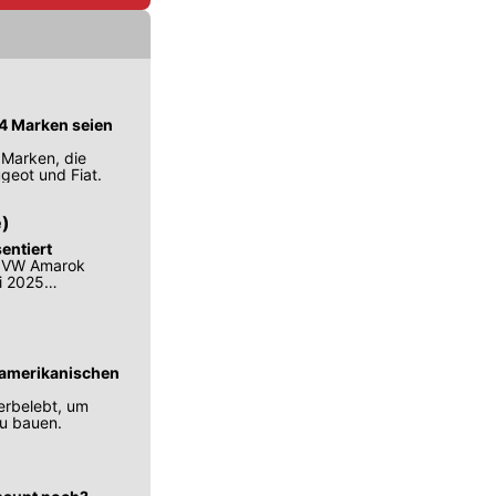
 14 Marken seien
 Marken, die
geot und Fiat.
e)
entiert
n VW Amarok
li 2025
e amerikanischen
erbelebt, um
zu bauen.