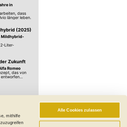
ahre in
arbeiten, dass
vio länger leben.
dhybrid (2025)
S Mildhybrid-
2-Liter-
der Zukunft
Alfa Romeo
onzept, das von
o entworfen
Alle Cookies zulassen
e, mithilfe
hswerte, Reichweiten
 zuzugreifen
den