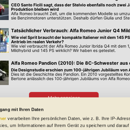
CEO Santo Ficili sagt, dass der Stelvio ebenfalls noch zwei J
Produktion bleiben wird
Alfa Romeo braucht Zeit, um die kommenden Modelle so umzu
sie Benzinmotoren unterstützen. Deshalb dürfen Giulia und Stel
Tatsächlicher Verbrauch: Alfa Romeo Junior Q4 Mil
Wie viel Sprit braucht der kompakte Italiener mit dem 145 P
Antrieb im realen Verkehr?
Wie viel verbraucht der Alfa Romeo Junior Ibrida Q4 mit dem 1,
Mildhybrid und 145 PS wirklich? Wir haben es getestet.
Alfa Romeo Pandion (2010): Die 8C-Schwester aus 
Die Designstudie erschien zum 100-jährigen Jubiläum von 
Dies ist die Geschichte des Pandion. Ein 2010 vorgestelltes K
Bertone anlässlich des 100-jährigen Jubiläums von Alfa Rome
wurde.
Mehr anzeigen
Preisangaben in den Meldungen gelten für Deutschland. Quelle: Auto-News
gang mit Ihren Daten
ner
verarbeiten Ihre persönlichen Daten, wie z. B. Ihre IP-Adress
 Schreibfehler und Zwischenverkauf. Hinweis: Technische Daten, Verbrauc
ies, um Informationen auf Ihrem Gerät zu speichern und darauf
f EU-Normen sowie auf Neuwagen. automobile.at übernimmt entsprechend 