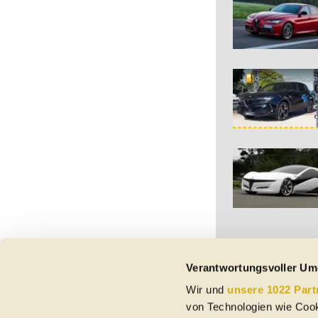
Verantwortungsvoller Um
Wir und
unsere 1022 Part
Vorbehaltlich Irrtümer,
von Technologien wie Cook
etc. beziehen sich au