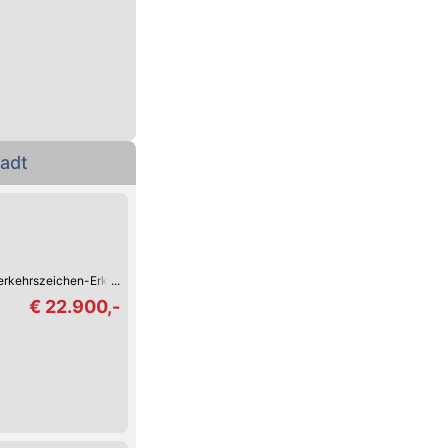
tadt
erkehrszeichen-Erkennung
USB
Spurwechsel-Assistent
Spurhalte-Assist
€ 22.900,-