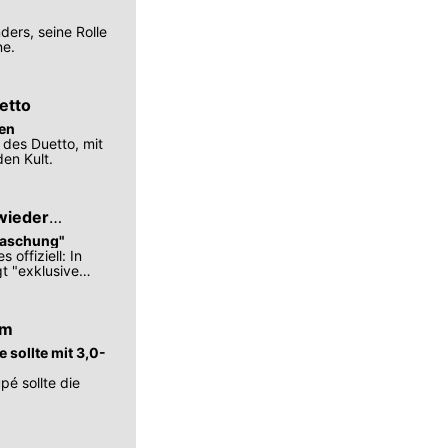
ers, seine Rolle
ne.
etto
ten
 des Duetto, mit
den Kult.
 wieder
rraschung"
offiziell: In
t "exklusive
am
 sollte mit 3,0-
é sollte die