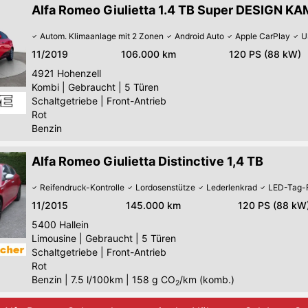
Alfa Romeo Giulietta 1.4 TB Super DESIGN KA
Autom. Klimaanlage mit 2 Zonen
Android Auto
Apple CarPlay
U
11/2019
106.000 km
120 PS (88 kW)
4921
Hohenzell
Kombi
|
Gebraucht
|
5 Türen
Schaltgetriebe
|
Front-Antrieb
Rot
Benzin
Alfa Romeo Giulietta Distinctive 1,4 TB
Reifendruck-Kontrolle
Lordosenstütze
Lederlenkrad
LED-Tag-F
11/2015
145.000 km
120 PS (88 kW
5400
Hallein
Limousine
|
Gebraucht
|
5 Türen
Schaltgetriebe
|
Front-Antrieb
Rot
Benzin
|
7.5 l/100km
|
158
g CO
/km (komb.)
2