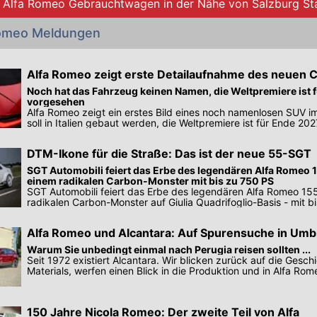
e Alfa Romeo Gebrauchtwagen in der Nähe von Salzburg St
Romeo Meldungen
Alfa Romeo zeigt erste Detailaufnahme des neuen
Noch hat das Fahrzeug keinen Namen, die Weltpremiere ist 
vorgesehen
Alfa Romeo zeigt ein erstes Bild eines noch namenlosen SUV 
soll in Italien gebaut werden, die Weltpremiere ist für Ende 20
DTM-Ikone für die Straße: Das ist der neue 55-SGT
SGT Automobili feiert das Erbe des legendären Alfa Romeo 1
einem radikalen Carbon-Monster mit bis zu 750 PS
SGT Automobili feiert das Erbe des legendären Alfa Romeo 155
radikalen Carbon-Monster auf Giulia Quadrifoglio-Basis - mit b
Alfa Romeo und Alcantara: Auf Spurensuche in Umb
Warum Sie unbedingt einmal nach Perugia reisen sollten ...
Seit 1972 existiert Alcantara. Wir blicken zurück auf die Gesch
Materials, werfen einen Blick in die Produktion und in Alfa Rom
150 Jahre Nicola Romeo: Der zweite Teil von Alfa