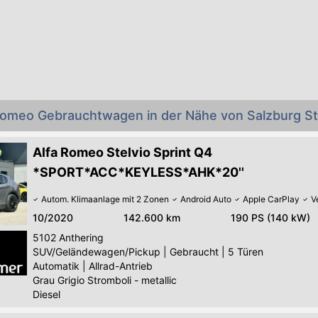
 Romeo Gebrauchtwagen in der Nähe von Salzburg S
Alfa Romeo Stelvio Sprint Q4
*SPORT*ACC*KEYLESS*AHK*20''
Autom. Klimaanlage mit 2 Zonen
Android Auto
Apple CarPlay
V
10/2020
142.600 km
190 PS (140 kW)
5102
Anthering
SUV/Geländewagen/Pickup
|
Gebraucht
|
5 Türen
Automatik
|
Allrad-Antrieb
Grau Grigio Stromboli - metallic
Diesel