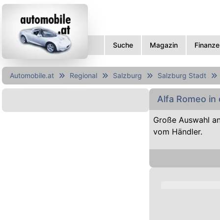
Suche
Magazin
Finanze
Automobile.at
Regional
Salzburg
Salzburg Stadt
Alfa Romeo in
Große Auswahl an
vom Händler.