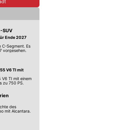
adt
 C-SUV
für Ende 2027
im C-Segment. Es
27 vorgesehen.
55 V6 TI mit
 V6 TI mit einem
is zu 750 PS.
rien
ichte des
eo mit Alcantara.