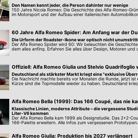
Den Namen kennt jeder, die Person dahinter nur wenige
150 Jahre Nicola Romeo: Die Geschichte des Alfa-Romeo-Gründ
im Motorsport und der Aufbau einer italienischen Automobiliko
60 Jahre Alfa Romeo Spider: Am Anfang war der Du
Die Urform der Roadster-Ikone war optisch nicht unumstrit
Der Alfa Romeo Spider wird 60: Wir beleuchten die Geschichte
dem alles anfing. Erfahren Sie alles über Design, Motoren und 
Offiziell: Alfa Romeo Giulia und Stelvio Quadrifoglio
bestellbar
Deutschland als stärkster Markt kriegt eine "exklusive Übe
Die Nachricht machte bereits vor Monaten die Runde, jetzt ist es 
Kürze sind die Topmodelle wieder zu haben. Deutschland krieg
Überraschung".
Alfa Romeo Bella (1999): Das 166 Coupé, das nie k
Klassische Linien, moderne Attribute – die vergessene Studie
Liter-V6 kommen
Der Alfa Romeo Bella kam 1999 als Designstudie. Das 2+2-Coup
166-Palette erweitern. Alle Infos zum vergessenen Prototypen.
Alfa Romeo Giulia: Produktion bis 2027 verlängert