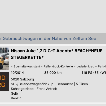
an Gebrauchtwagen in der Nähe von Zell am See
Nissan Juke 1,2 DIG-T Acenta* 8FACH*NEUE
STEUERKETTE*
Spurhalte-Assistent
Reifendruck-Kontrolle
Lederlenkrad
Park-
10/2014
85.000 km
116 PS (85 kW)
5020
Salzburg
SUV/Geländewagen/Pickup
|
Gebraucht
|
5 Türen
Schaltgetriebe
|
Front-Antrieb
Gelb
Benzin