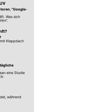
SUV
otoren, "Google-
ift. Was sich
irn“.
nft?
?
 mit Klappdach
tägliche
san eine Studie
ck.
del, während