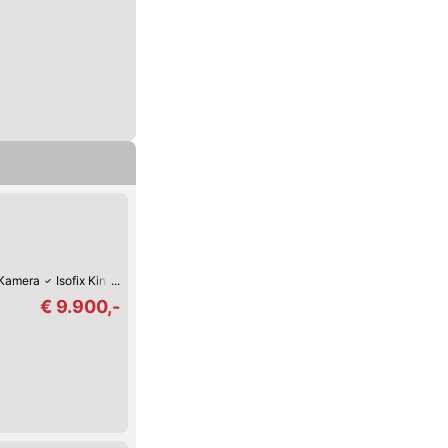
Kamera
Isofix Kindersitz-Befestigung
Bluetooth
Multifunktions-Lenkrad
€ 9.900,-