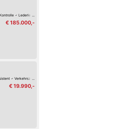
Kontrolle
Lederlenkrad
CD-Player
Park-Kamera
Lichtsensor
€ 185.000,-
sistent
Verkehrszeichen-Erkennung
USB
Spurhalte-Assistent
Keyless 
€ 19.990,-