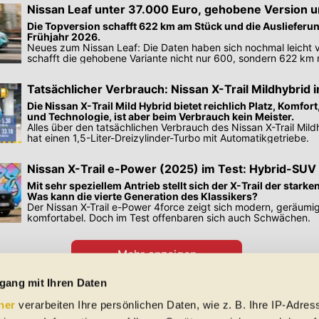
Nissan Leaf unter 37.000 Euro, gehobene Version 
Euro
Die Topversion schafft 622 km am Stück und die Auslieferu
Frühjahr 2026.
Neues zum Nissan Leaf: Die Daten haben sich nochmal leicht 
schafft die gehobene Variante nicht nur 600, sondern 622 km
Tatsächlicher Verbrauch: Nissan X-Trail Mildhybrid 
Die Nissan X-Trail Mild Hybrid bietet reichlich Platz, Komfor
und Technologie, ist aber beim Verbrauch kein Meister.
Alles über den tatsächlichen Verbrauch des Nissan X-Trail Mil
hat einen 1,5-Liter-Dreizylinder-Turbo mit Automatikgetriebe.
Nissan X-Trail e-Power (2025) im Test: Hybrid-SUV 
Mit sehr speziellem Antrieb stellt sich der X-Trail der stark
Was kann die vierte Generation des Klassikers?
Der Nissan X-Trail e-Power 4force zeigt sich modern, geräumi
komfortabel. Doch im Test offenbaren sich auch Schwächen.
Mehr anzeigen
Preisangaben in den Meldungen gelten für Deutschland. Quelle: Auto-News
gang mit Ihren Daten
ner
verarbeiten Ihre persönlichen Daten, wie z. B. Ihre IP-Adress
 Schreibfehler und Zwischenverkauf. Hinweis: Technische Daten, Verbrauc