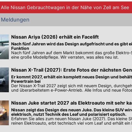
Alle Nissan Gebrauchtwagen in der Nähe von Zell am See
n Meldungen
Nissan Ariya (2026) erhält ein Facelift
Nach fünf Jahren wird das Design aufgefrischt und es gibt 
Funktion
Nach fünf Jahren auf dem Markt bekommt das große Elektro-
eine große Modellpflege. Wir verraten, was alles neu ist.
Nissan X-Trail (2027): Erste Fotos der nächsten Ge
SUVs
Er kommt 2027, erhält ein komplett neues Design und behäl
Powertrain bei
Der Nissan X-Trail 2027 zeigt sich mit neuem Design, durchgeh
und überarbeitetem e-Power-Antrieb. Alle Infos und neue Fotos
Nissan Juke startet 2027 als Elektroauto mit sehr k
Design
Nissan zeigt das Design des neuen Juke. Das kleine SUV wir
elektrisch, nutzt Technik des Leaf und polarisiert optisch.
Erfahren Sie alles zum neuen Nissan Juke (2027). Das kleine 
reinen Elektroauto, erbt technisch viel vom Leaf und erhält ein