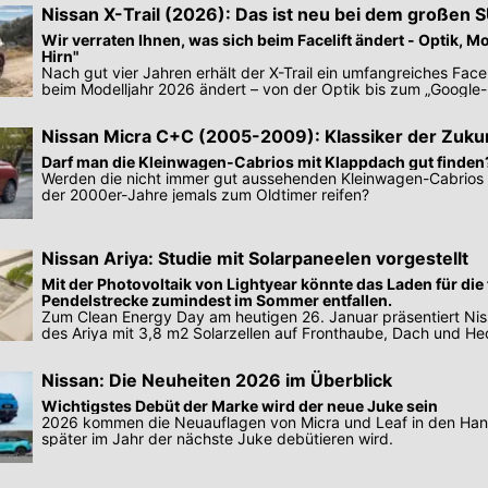
Nissan X-Trail (2026): Das ist neu bei dem großen 
Wir verraten Ihnen, was sich beim Facelift ändert - Optik, M
Hirn"
Nach gut vier Jahren erhält der X-Trail ein umfangreiches Facel
beim Modelljahr 2026 ändert – von der Optik bis zum „Google-H
Nissan Micra C+C (2005-2009): Klassiker der Zuku
Darf man die Kleinwagen-Cabrios mit Klappdach gut finden
Werden die nicht immer gut aussehenden Kleinwagen-Cabrios
der 2000er-Jahre jemals zum Oldtimer reifen?
Nissan Ariya: Studie mit Solarpaneelen vorgestellt
Mit der Photovoltaik von Lightyear könnte das Laden für die 
Pendelstrecke zumindest im Sommer entfallen.
Zum Clean Energy Day am heutigen 26. Januar präsentiert Nis
des Ariya mit 3,8 m2 Solarzellen auf Fronthaube, Dach und He
Nissan: Die Neuheiten 2026 im Überblick
Wichtigstes Debüt der Marke wird der neue Juke sein
2026 kommen die Neuauflagen von Micra und Leaf in den Han
später im Jahr der nächste Juke debütieren wird.