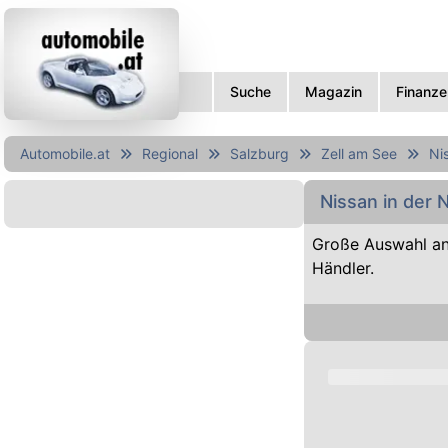
Suche
Magazin
Finanze
Automobile.at
Regional
Salzburg
Zell am See
Ni
Nissan in der 
Große Auswahl an
Händler.