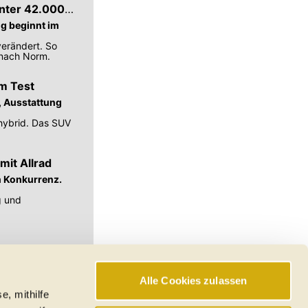
unter 42.000
ng beginnt im
verändert. So
 nach Norm.
im Test
t, Ausstattung
dhybrid. Das SUV
mit Allrad
en Konkurrenz.
g und
Alle Cookies zulassen
e, mithilfe
hswerte, Reichweiten