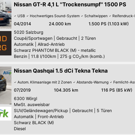
Nissan GT-R 4,1 L ''Trockensumpf'' 1500 PS
USB
Hochwertiges Sound-System
Schaltwippen
Reifendruck-
04/2014
24.000 km
1.500 PS (1.103 kW)
5020
Salzburg
Coupé/Sportwagen
|
Gebraucht
|
2 Türen
Automatik
|
Allrad-Antrieb
Schwarz PHANTOM BLACK (M) - metallic
Benzin
|
11.8 l/100km
|
275
g CO
/km (komb.)
2
Nissan Qashqai 1.5 dCi Tekna Tekna
Autom. Klimaanlage mit 2 Zonen
Abstands-Warnung
Fernlicht-As
07/2019
104.305 km
116 PS (85 kW)
6300
Wörgl
MwSt. ausweisbar
SUV/Geländewagen/Pickup
|
Gebraucht
|
5 Türen
Automatik
|
Front-Antrieb
Schwarz BLACK (M)
Diesel