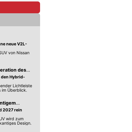
eine neue V2L-
SUV von Nissan
neration des
t den Hybrid-
ender Lichtleiste
 im Überblick.
antigem
d 2027 rein
SUV wird zum
 kantiges Design.