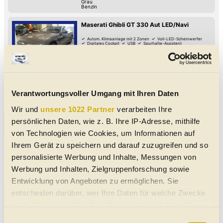
Grau
Benzin
Maserati Ghibli GT 330 Aut LED/Navi
Autom. Klimaanlage mit 2 Zonen
Voll-LED-Scheinwerfer
Digitales Cockpit
USB
Spurhalte-Assistent
Reifendruck-Kontrolle
Müdigkeitserkennung
Lordosenstütze
08/2022
76.000 km
330 PS (243 kW)
€ 39.990,-
8750
Judenburg
MwSt. ausweisbar
Limousine
|
Gebraucht
|
4 Türen
Automatik
|
Hinterrad-Antrieb
Grau
Verantwortungsvoller Umgang mit Ihren Daten
Benzin
|
9.6 l/100km
|
228
g CO
/km (komb.)
2
Wir und
unsere 1022 Partner
verarbeiten Ihre
Alle Maserati Gebrauchtwagen in der Nähe von
persönlichen Daten, wie z. B. Ihre IP-Adresse, mithilfe
Gröbming
von Technologien wie Cookies, um Informationen auf
Ihrem Gerät zu speichern und darauf zuzugreifen und so
Unsere Maserati Meldungen
personalisierte Werbung und Inhalte, Messungen von
Werbung und Inhalten, Zielgruppenforschung sowie
Maserati: Das Dreizack-Logo wird
100 Jahre alt
Entwicklung von Angeboten zu ermöglichen. Sie
Zum Jubiläum des berühmten Symbols
entscheiden darüber, wer Ihre Daten für welche Zwecke
gibt es Italien sogar eine Briefmarke
nutzt. Sie können Ihre Einwilligung jederzeit über die
Das Vorbild war die Neptunstatue in Bologna: Der Dreizack als
Cookie-Erklärung oder durch Klicken auf das Privacy
Einwilligungsauswahl
Markenzeichen von Maserati wird 100 Jahre alt. Zum