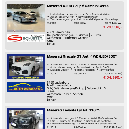
Maserati 4200 Coupé Cambio Corsa
Lederlenkrad
Armstütze
Park-Assistent hinten
Xenon-Scheinwerfer
Navigationsystem
Zentralverriegelung
Leichtmetall-Felgen
Klimaanlage
11/2003
99.000 km
390 PS (287 kW)
€ 29.990,-
4663
Laakirchen
Coupé/Sportwagen
|
Oldtimer
|
2 Türen
Automatik
|
Hinterrad-Antrieb
Grau
Benzin
Maserati Grecale GT Aut. 4WD/LED/360°
Autom. Klimaanlage mit 2 Zonen
Voll-LED-Scheinwerfer
Abstands-Warnung
Android Auto
Apple CarPlay
Digitales Cockpit
Fernlicht-Assistent
360°-Kamera
12/2022
83.000 km
301 PS (221 kW)
€ 54.990,-
8750
Judenburg
MwSt. ausweisbar
SUV/Geländewagen/Pickup
|
Gebraucht
|
5
Türen
Automatik
|
Allrad-Antrieb
Weiß
Benzin
Maserati Levante Q4 GT 330CV
Autom. Klimaanlage mit 2 Zonen
Voll-LED-Scheinwerfer
USB
Spurhalte-Assistent
Reifendruck-Kontrolle
Müdigkeitserkennung
Luftfahrwerk
Lordosenstütze
01/2022
99.000 km
330 PS (243 kW)