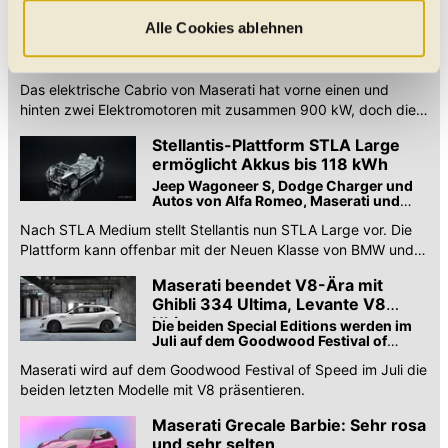
"Auswahl erlauben" können Sie selbst entscheiden,
Maserati GranCabrio Folgore mit
560-kW-Allradantrieb vorgestellt
welche Kategorien Sie zulassen möchten. Es werden nur
Alle Cookies ablehnen
Zahlreiche Bilder zur offenen Version
Daten verarbeitet, für die Sie uns Ihr Einverständnis
des Elektro-Zweitürers
geben. Bitte beachten Sie, dass durch eine
Das elektrische Cabrio von Maserati hat vorne einen und
Einschränkung womöglich nicht mehr alle
hinten zwei Elektromotoren mit zusammen 900 kW, doch die
Funktionalitäten der Website zur Verfügung stehen. Sie
Systemleistung liegt bei 560 kW.
Stellantis-Plattform STLA Large
können die Einstellungen jederzeit in unserer
ermöglicht Akkus bis 118 kWh
Datenschutzerklärung
anpassen.
Jeep Wagoneer S, Dodge Charger und
Autos von Alfa Romeo, Maserati und
Chrysler sollen darauf basieren
Nach STLA Medium stellt Stellantis nun STLA Large vor. Die
Plattform kann offenbar mit der Neuen Klasse von BMW und
MB.EA von Mercedes mithalten.
Maserati beendet V8-Ära mit
Ghibli 334 Ultima, Levante V8
Ultima
Die beiden Special Editions werden im
Juli auf dem Goodwood Festival of
Speed debütieren
Maserati wird auf dem Goodwood Festival of Speed im Juli die
beiden letzten Modelle mit V8 präsentieren.
Maserati Grecale Barbie: Sehr rosa
und sehr selten