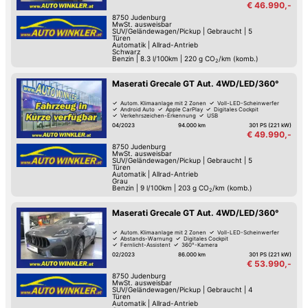
€ 46.990,-
8750
Judenburg
MwSt. ausweisbar
SUV/Geländewagen/Pickup
|
Gebraucht
|
5
Türen
Automatik
|
Allrad-Antrieb
Schwarz
Benzin
|
8.3 l/100km
|
220
g CO
/km (komb.)
2
Maserati Grecale GT Aut. 4WD/LED/360°
Autom. Klimaanlage mit 2 Zonen
Voll-LED-Scheinwerfer
Android Auto
Apple CarPlay
Digitales Cockpit
Verkehrszeichen-Erkennung
USB
Spurwechsel-Assistent
04/2023
94.000 km
301 PS (221 kW)
€ 49.990,-
8750
Judenburg
MwSt. ausweisbar
SUV/Geländewagen/Pickup
|
Gebraucht
|
5
Türen
Automatik
|
Allrad-Antrieb
Grau
Benzin
|
9 l/100km
|
203
g CO
/km (komb.)
2
Maserati Grecale GT Aut. 4WD/LED/360°
Autom. Klimaanlage mit 2 Zonen
Voll-LED-Scheinwerfer
Abstands-Warnung
Digitales Cockpit
Fernlicht-Assistent
360°-Kamera
Verkehrszeichen-Erkennung
USB
02/2023
86.000 km
301 PS (221 kW)
€ 53.990,-
8750
Judenburg
MwSt. ausweisbar
SUV/Geländewagen/Pickup
|
Gebraucht
|
4
Türen
Automatik
|
Allrad-Antrieb