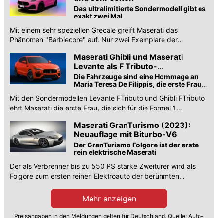
Das ultralimitierte Sondermodell gibt es
exakt zwei Mal
Mit einem sehr speziellen Grecale greift Maserati das
Phänomen "Barbiecore" auf. Nur zwei Exemplare der
Fuoriserie Edition werden gebaut.
Maserati Ghibli und Maserati
Levante als F Tributo-
Sondereditionen
Die Fahrzeuge sind eine Hommage an
Maria Teresa De Filippis, die erste Frau,
die sich für einen Formel-1-Grand-Prix
Mit den Sondermodellen Levante FTributo und Ghibli FTributo
qualifizierte ...
ehrt Maserati die erste Frau, die sich für die Formel 1
qualifizierte. Alle Infos.
Maserati GranTurismo (2023):
Neuauflage mit Biturbo-V6
Der GranTurismo Folgore ist der erste
rein elektrische Maserati
Der als Verbrenner bis zu 550 PS starke Zweitürer wird als
Folgore zum ersten reinen Elektroauto der berühmten
Sportwagenmarke.
Mehr anzeigen
Preisangaben in den Meldungen gelten für Deutschland. Quelle: Auto-