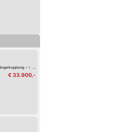
ängerkupplung
Leichtmetall-Felgen
Klimaanlage
€ 33.900,-