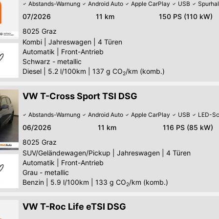
Abstands-Warnung
Android Auto
Apple CarPlay
USB
Spurhal
07/2026
11 km
150 PS (110 kW)
8025
Graz
Kombi
|
Jahreswagen
|
4 Türen
Automatik
|
Front-Antrieb
Schwarz - metallic
Diesel
|
5.2 l/100km
|
137
g CO
/km (komb.)
2
VW T-Cross Sport TSI DSG
Abstands-Warnung
Android Auto
Apple CarPlay
USB
LED-Sc
06/2026
11 km
116 PS (85 kW)
8025
Graz
SUV/Geländewagen/Pickup
|
Jahreswagen
|
4 Türen
Automatik
|
Front-Antrieb
Grau - metallic
Benzin
|
5.9 l/100km
|
133
g CO
/km (komb.)
2
VW T-Roc Life eTSI DSG