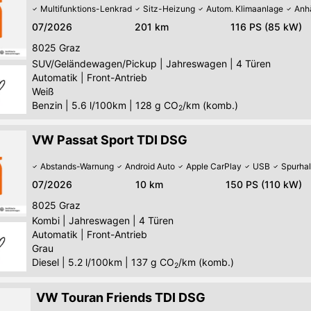
Multifunktions-Lenkrad
Sitz-Heizung
Autom. Klimaanlage
Anh
07/2026
201 km
116 PS (85 kW)
8025
Graz
SUV/Geländewagen/Pickup
|
Jahreswagen
|
4 Türen
Automatik
|
Front-Antrieb
Weiß
Benzin
|
5.6 l/100km
|
128
g CO
/km (komb.)
2
VW Passat Sport TDI DSG
Abstands-Warnung
Android Auto
Apple CarPlay
USB
Spurhal
07/2026
10 km
150 PS (110 kW)
8025
Graz
Kombi
|
Jahreswagen
|
4 Türen
Automatik
|
Front-Antrieb
Grau
Diesel
|
5.2 l/100km
|
137
g CO
/km (komb.)
2
VW Touran Friends TDI DSG