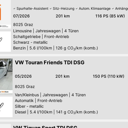
Spurhalte-Assistent
Sitz-Heizung
Autom. Klimaanlage
Anhäng
07/2026
201 km
116 PS (85 kW)
8025
Graz
Limousine
|
Jahreswagen
|
4 Türen
Schaltgetriebe
|
Front-Antrieb
Schwarz - metallic
Benzin
|
5.6 l/100km
|
126
g CO
/km (komb.)
2
VW Touran Friends TDI DSG
05/2026
201 km
150 PS (110 kW)
8025
Graz
Van/Kleinbus
|
Jahreswagen
|
4 Türen
Automatik
|
Front-Antrieb
Silber - metallic
Diesel
|
5.4 l/100km
|
141
g CO
/km (komb.)
2
VW Tiguan Sport TDI DSG