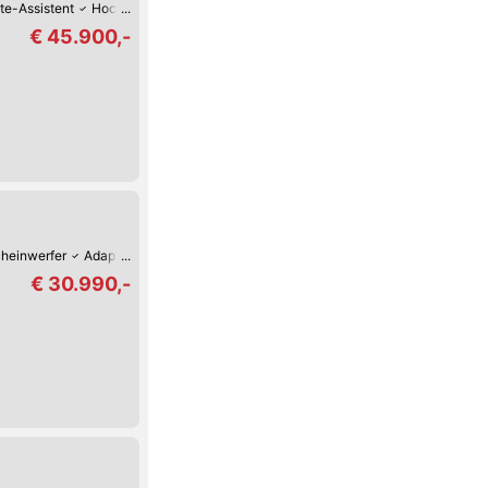
te-Assistent
Hochwertiges Sound-System
Lordosenstütze
Lederlenkrad
€ 45.900,-
heinwerfer
Adaptiver Tempomat
Park-Kamera
Park-Assistent hinten
€ 30.990,-