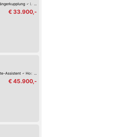
ängerkupplung
Leichtmetall-Felgen
Klimaanlage
€ 33.900,-
te-Assistent
Hochwertiges Sound-System
Lordosenstütze
Lederlenkrad
€ 45.900,-