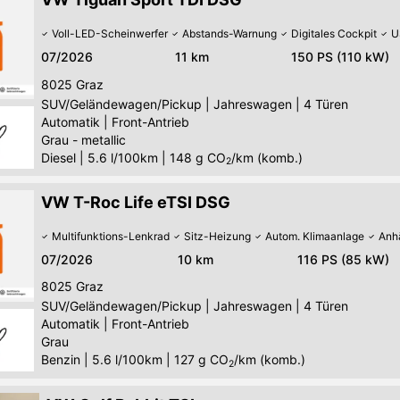
Voll-LED-Scheinwerfer
Abstands-Warnung
Digitales Cockpit
U
07/2026
11 km
150 PS (110 kW)
8025
Graz
SUV/Geländewagen/Pickup
|
Jahreswagen
|
4 Türen
Automatik
|
Front-Antrieb
Grau - metallic
Diesel
|
5.6 l/100km
|
148
g CO
/km (komb.)
2
VW T-Roc Life eTSI DSG
Multifunktions-Lenkrad
Sitz-Heizung
Autom. Klimaanlage
Anh
07/2026
10 km
116 PS (85 kW)
8025
Graz
SUV/Geländewagen/Pickup
|
Jahreswagen
|
4 Türen
Automatik
|
Front-Antrieb
Grau
Benzin
|
5.6 l/100km
|
127
g CO
/km (komb.)
2