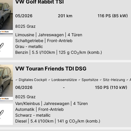
VW Golf Rabbit TSI
05/2026
201 km
116 PS (85 kW)
8025
Graz
Limousine
|
Jahreswagen
|
4 Türen
Schaltgetriebe
|
Front-Antrieb
Grau - metallic
Benzin
|
5.5 l/100km
|
125
g CO
/km (komb.)
2
VW Touran Friends TDI DSG
Digitales Cockpit
Lordosenstütze
Sportsitze
Sitz-Heizung
06/2026
-
150 PS (110 kW)
8025
Graz
Van/Kleinbus
|
Jahreswagen
|
4 Türen
Automatik
|
Front-Antrieb
Schwarz - metallic
Diesel
|
5.4 l/100km
|
141
g CO
/km (komb.)
2