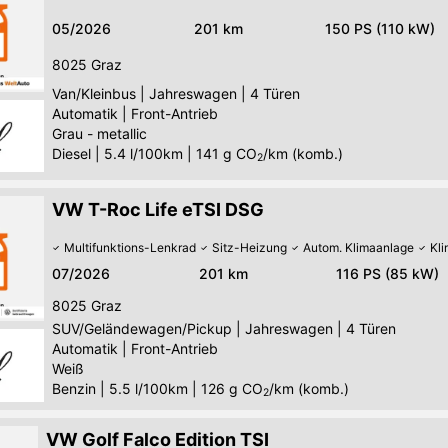
05/2026
201 km
150 PS (110 kW)
8025
Graz
Van/Kleinbus
|
Jahreswagen
|
4 Türen
Automatik
|
Front-Antrieb
Grau - metallic
Diesel
|
5.4 l/100km
|
141
g CO
/km (komb.)
2
VW T-Roc Life eTSI DSG
Multifunktions-Lenkrad
Sitz-Heizung
Autom. Klimaanlage
Kl
07/2026
201 km
116 PS (85 kW)
8025
Graz
SUV/Geländewagen/Pickup
|
Jahreswagen
|
4 Türen
Automatik
|
Front-Antrieb
Weiß
Benzin
|
5.5 l/100km
|
126
g CO
/km (komb.)
2
VW Golf Falco Edition TSI