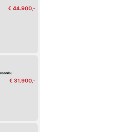
€ 44.900,-
imaanlage
€ 31.900,-