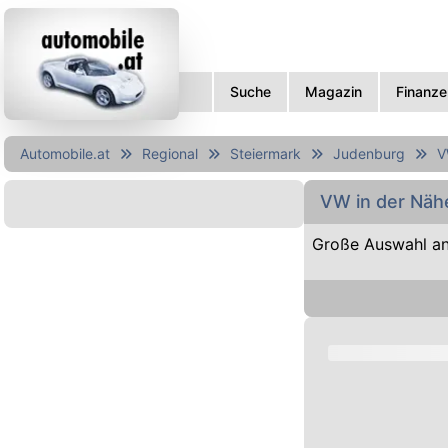
Suche
Magazin
Finanze
Automobile.at
Regional
Steiermark
Judenburg
V
VW in der Näh
Große Auswahl a