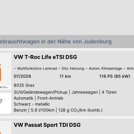
ebrauchtwagen in der Nähe von Judenburg
VW T-Roc Life eTSI DSG
Multifunktions-Lenkrad
Sitz-Heizung
Autom. Klimaanlage
Anh
07/2026
11 km
116 PS (85 kW)
8025
Graz
SUV/Geländewagen/Pickup
|
Jahreswagen
|
4 Türen
Automatik
|
Front-Antrieb
Schwarz - metallic
Benzin
|
5.6 l/100km
|
128
g CO
/km (komb.)
2
VW Passat Sport TDI DSG