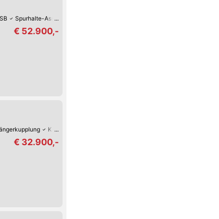
SB
Spurhalte-Assistent
LED-Scheinwerfer
Hill Holder / Berg-Anfahrhilfe
€ 52.900,-
ängerkupplung
Klimaanlage
€ 32.900,-