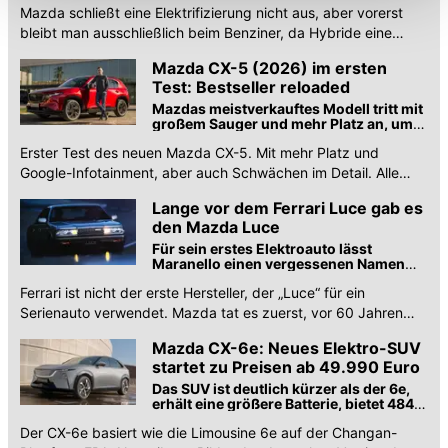
Funktionalitäten der Website zur Verfügung stehen. Sie
Mazda schließt eine Elektrifizierung nicht aus, aber vorerst
können die Einstellungen jederzeit in unserer
bleibt man ausschließlich beim Benziner, da Hybride eine
Datenschutzerklärung
anpassen.
„sehr schwere Technologie“ darstellen.
Mazda CX-5 (2026) im ersten
Test: Bestseller reloaded
Mazdas meistverkauftes Modell tritt mit
großem Sauger und mehr Platz an, um
die treuen Fans bei der Stange zu halten.
Erster Test des neuen Mazda CX-5. Mit mehr Platz und
Reicht das?
Google-Infotainment, aber auch Schwächen im Detail. Alle
Infos, Preise und Daten zum SUV.
Lange vor dem Ferrari Luce gab es
den Mazda Luce
Für sein erstes Elektroauto lässt
Maranello einen vergessenen Namen
wieder aufleben
Ferrari ist nicht der erste Hersteller, der „Luce“ für ein
Serienauto verwendet. Mazda tat es zuerst, vor 60 Jahren
und bis 1991, einige sogar mit Wankel.
Mazda CX-6e: Neues Elektro-SUV
startet zu Preisen ab 49.990 Euro
Das SUV ist deutlich kürzer als der 6e,
erhält eine größere Batterie, bietet 484
km Reichweite und einen 190-kW-
Der CX-6e basiert wie die Limousine 6e auf der Changan-
Heckantrieb.