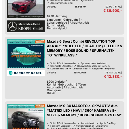
Reifendruck-Kontrolle
Tag-Fahrlicht
Zentralverriegelung
06/2023
38.565 km
192 PS (141 kW)
€ 36.900,-
8230
Hartberg
Limousine
|
Gebraucht
|
-
Schaltgetriebe
|
Allrad-Antrieb
Rot - metallic
Benzin-Hybrid
Mazda 6 Sport Combi REVOLUTION TOP
4x4 Aut. *VOLL LED / HEAD-UP / E-LEDER &
MEMORY / BOSE SOUND / SPURHALTE-
TOTWINKELASS.*
Voll-LED-Scheinwerfer
Spurwechsel-Assistent
Spurhalte-Assistent
Hochwertiges Sound-System
Lordosenstütze
Lederlenkrad
Adaptiver Tempomat
Park-Kamera
08/2016
155.000 km
175 PS (129 kW)
€ 12.880,-
8200
Gleisdorf
Kombi
|
Gebraucht
|
5 Türen
Automatik
|
Allrad-Antrieb
Grau grau
Diesel
Mazda MX-30 MAKOTO e-SKYACTIV Aut.
*MATRIX LED / NAVI / 360° KAMERA / E-
SITZE & MEMORY / BOSE-SOUND-SYSTEM*
Voll-LED-Scheinwerfer
Android Auto
Apple CarPlay
Fernlicht-Assistent
Verkehrszeichen-Erkennung
Spurwechsel-Assistent
Spurhalte-Assistent