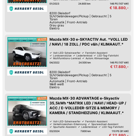
Hochwertiges Sound-System
01/2023
24.600 km
146 PS (107 kW)
€ 18.880,-
8200
Gleisdorf
SUV/Geländewagen/Pickup
|
Gebraucht
|
5
Türen
Automatik
|
Front-Antrieb
Grau grau
Elektro
Mazda MX-30 e-SKYACTIV Aut. *VOLL LED
/ NAVI / 18 ZOLL / PDC v&h / KLIMAAUT.*
Voll-LED-Scheinwerfer
Fernlicht-Assistent
Lordosenstütze
Lederlenkrad
LED-Tag-Fahrlicht
Multifunktions-Lenkrad
Autom. Klimaanlage
Navigationsystem
04/2022
24.500 km
146 PS (107 kW)
€ 17.880,-
8200
Gleisdorf
SUV/Geländewagen/Pickup
|
Gebraucht
|
5
Türen
Automatik
|
Front-Antrieb
Weiß weiß
Elektro
Mazda MX-30 ADVANTAGE e-Skyactiv
35,5kWh *MATRIX LED / NAVI / HEAD-UP /
ACC / E-VOLLEDER-SITZE & MEMORY /
KAMERA / STANDHEIZUNG / KLIMAAUT.*
Voll-LED-Scheinwerfer
Fernlicht-Assistent
Verkehrszeichen-Erkennung
Spurwechsel-Assistent
Spurhalte-Assistent
Lederlenkrad
LED-Tag-Fahrlicht
Adaptiver Tempomat
03/2024
7.600 km
110 PS (81 kW)
€ 22.880,-