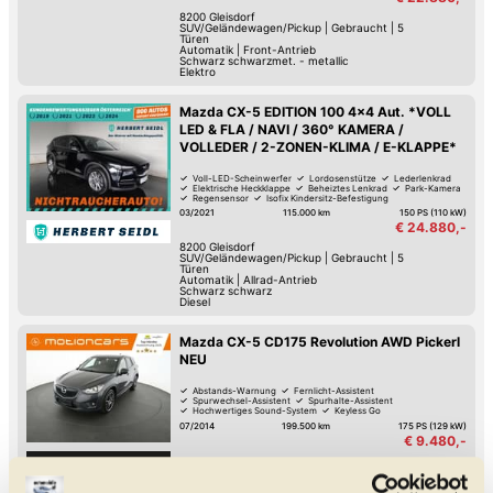
8200
Gleisdorf
SUV/Geländewagen/Pickup
|
Gebraucht
|
5
Türen
Automatik
|
Front-Antrieb
Schwarz schwarzmet. - metallic
Elektro
Mazda CX-5 EDITION 100 4x4 Aut. *VOLL
LED & FLA / NAVI / 360° KAMERA /
VOLLEDER / 2-ZONEN-KLIMA / E-KLAPPE*
Voll-LED-Scheinwerfer
Lordosenstütze
Lederlenkrad
Elektrische Heckklappe
Beheiztes Lenkrad
Park-Kamera
Regensensor
Isofix Kindersitz-Befestigung
03/2021
115.000 km
150 PS (110 kW)
€ 24.880,-
8200
Gleisdorf
SUV/Geländewagen/Pickup
|
Gebraucht
|
5
Türen
Automatik
|
Allrad-Antrieb
Schwarz schwarz
Diesel
Mazda CX-5 CD175 Revolution AWD Pickerl
NEU
Abstands-Warnung
Fernlicht-Assistent
Spurwechsel-Assistent
Spurhalte-Assistent
Hochwertiges Sound-System
Keyless Go
Reifendruck-Kontrolle
Lederlenkrad
07/2014
199.500 km
175 PS (129 kW)
€ 9.480,-
8301
Kainbach bei Graz
SUV/Geländewagen/Pickup
|
Gebraucht
|
4