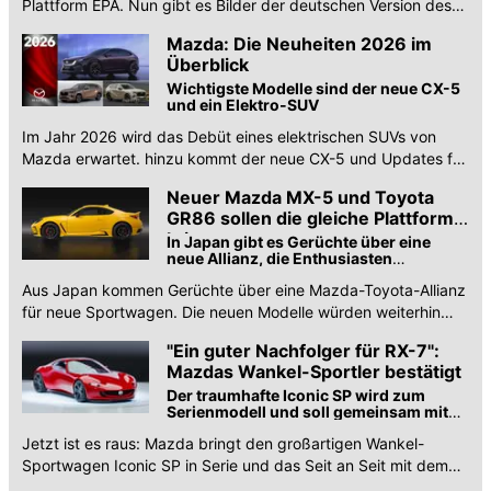
Plattform EPA. Nun gibt es Bilder der deutschen Version des
EZ-60 und den genauen Preis.
Mazda: Die Neuheiten 2026 im
Überblick
Wichtigste Modelle sind der neue CX-5
und ein Elektro-SUV
Im Jahr 2026 wird das Debüt eines elektrischen SUVs von
Mazda erwartet. hinzu kommt der neue CX-5 und Updates für
CX-60 und CX-80.
Neuer Mazda MX-5 und Toyota
GR86 sollen die gleiche Plattform
kriegen
In Japan gibt es Gerüchte über eine
neue Allianz, die Enthusiasten
verzücken dürfte
Aus Japan kommen Gerüchte über eine Mazda-Toyota-Allianz
für neue Sportwagen. Die neuen Modelle würden weiterhin
eine eigene Identität und eigene Motoren haben.
"Ein guter Nachfolger für RX-7":
Mazdas Wankel-Sportler bestätigt
Der traumhafte Iconic SP wird zum
Serienmodell und soll gemeinsam mit
dem nächsten MX-5 angeboten werden
Jetzt ist es raus: Mazda bringt den großartigen Wankel-
Sportwagen Iconic SP in Serie und das Seit an Seit mit dem
nächsten MX-5.