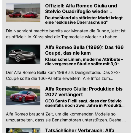
über Design, Motoren und den Kult.
Offiziell: Alfa Romeo Giulia und
Stelvio Quadrifoglio wieder
bestellbar
Deutschland als stärkster Markt kriegt
eine "exklusive Überraschung"
Die Nachricht machte bereits vor Monaten die Runde, jetzt ist
es offiziell: In Kürze sind die Topmodelle wieder zu haben.
Deutschland kriegt "exklusive Überraschung".
Alfa Romeo Bella (1999): Das 166
Coupé, das nie kam
Klassische Linien, moderne Attribute –
die vergessene Studie sollte mit 3,0-
Liter-V6 kommen
Der Alfa Romeo Bella kam 1999 als Designstudie. Das 2+2-
Coupé sollte die 166-Palette erweitern. Alle Infos zum
vergessenen Prototypen.
Alfa Romeo Giulia: Produktion bis
2027 verlängert
CEO Santo Ficili sagt, dass der Stelvio
ebenfalls noch zwei Jahre in Produktion
bleiben wird
Alfa Romeo braucht Zeit, um die kommenden Modelle so
umzuarbeiten, dass sie Benzinmotoren unterstützen. Deshalb
dürfen Giulia und Stelvio länger leben.
Tatsächlicher Verbrauch: Alfa