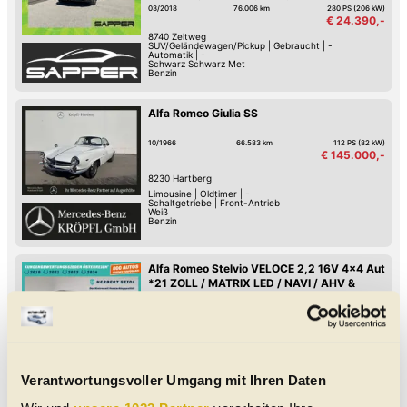
Hill Holder / Berg-Anfahrhilfe
Isofix Kindersitz-Befestigung
03/2018
76.006 km
280 PS (206 kW)
€ 24.390,-
8740
Zeltweg
SUV/Geländewagen/Pickup
|
Gebraucht
|
-
Automatik
|
-
Schwarz Schwarz Met
Benzin
Alfa Romeo Giulia SS
10/1966
66.583 km
112 PS (82 kW)
€ 145.000,-
8230
Hartberg
Limousine
|
Oldtimer
|
-
Schaltgetriebe
|
Front-Antrieb
Weiß
Benzin
Alfa Romeo Stelvio VELOCE 2,2 16V 4x4 Aut
*21 ZOLL / MATRIX LED / NAVI / AHV &
KAMERA / ACC / VOLLLEDER /
SOUNDSYSTEM*
Voll-LED-Scheinwerfer
Induktives Laden des Handys
Fernlicht-Assistent
Verkehrszeichen-Erkennung
Spurwechsel-Assistent
Spurhalte-Assistent
Hochwertiges Sound-System
Keyless Go
02/2024
41.200 km
209 PS (154 kW)
Verantwortungsvoller Umgang mit Ihren Daten
€ 43.880,-
8200
Gleisdorf
SUV/Geländewagen/Pickup
|
Gebraucht
|
5