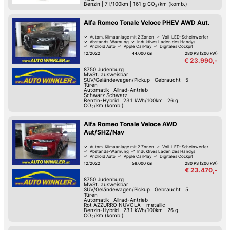
Benzin
|
7 l/100km
|
161
g CO
/km (komb.)
2
Alfa Romeo Tonale Veloce PHEV AWD Aut.
Autom. Klimaanlage mit 2 Zonen
Voll-LED-Scheinwerfer
Abstands-Warnung
Induktives Laden des Handys
Android Auto
Apple CarPlay
Digitales Cockpit
Fernlicht-Assistent
12/2022
44.000 km
280 PS (206 kW)
€ 23.990,-
8750
Judenburg
MwSt. ausweisbar
SUV/Geländewagen/Pickup
|
Gebraucht
|
5
Türen
Automatik
|
Allrad-Antrieb
Schwarz Schwarz
Benzin-Hybrid
|
23.1 kWh/100km
|
26
g
CO
/km (komb.)
2
Alfa Romeo Tonale Veloce AWD
Aut/SHZ/Nav
Autom. Klimaanlage mit 2 Zonen
Voll-LED-Scheinwerfer
Abstands-Warnung
Induktives Laden des Handys
Android Auto
Apple CarPlay
Digitales Cockpit
Fernlicht-Assistent
12/2022
58.000 km
280 PS (206 kW)
€ 23.470,-
8750
Judenburg
MwSt. ausweisbar
SUV/Geländewagen/Pickup
|
Gebraucht
|
5
Türen
Automatik
|
Allrad-Antrieb
Rot AZZURRO NUVOLA - metallic
Benzin-Hybrid
|
23.1 kWh/100km
|
26
g
CO
/km (komb.)
2