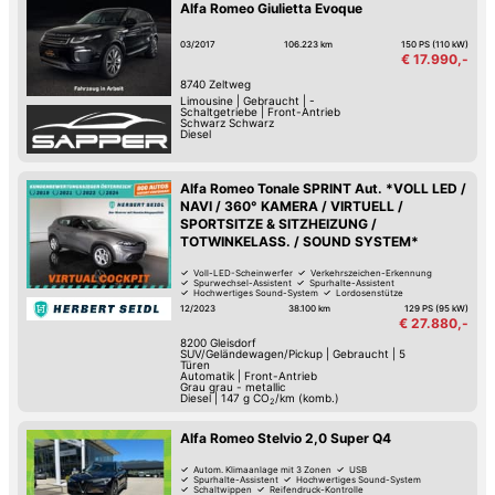
Alfa Romeo Giulietta Evoque
03/2017
106.223 km
150 PS (110 kW)
€ 17.990,-
8740
Zeltweg
Limousine
|
Gebraucht
|
-
Schaltgetriebe
|
Front-Antrieb
Schwarz Schwarz
Diesel
Alfa Romeo Tonale SPRINT Aut. *VOLL LED /
NAVI / 360° KAMERA / VIRTUELL /
SPORTSITZE & SITZHEIZUNG /
TOTWINKELASS. / SOUND SYSTEM*
Voll-LED-Scheinwerfer
Verkehrszeichen-Erkennung
Spurwechsel-Assistent
Spurhalte-Assistent
Hochwertiges Sound-System
Lordosenstütze
Lederlenkrad
Beheiztes Lenkrad
12/2023
38.100 km
129 PS (95 kW)
€ 27.880,-
8200
Gleisdorf
SUV/Geländewagen/Pickup
|
Gebraucht
|
5
Türen
Automatik
|
Front-Antrieb
Grau grau - metallic
Diesel
|
147
g CO
/km (komb.)
2
Alfa Romeo Stelvio 2,0 Super Q4
Autom. Klimaanlage mit 3 Zonen
USB
Spurhalte-Assistent
Hochwertiges Sound-System
Schaltwippen
Reifendruck-Kontrolle