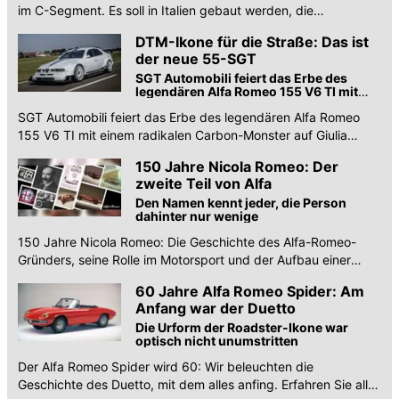
im C-Segment. Es soll in Italien gebaut werden, die
Weltpremiere ist für Ende 2027 vorgesehen.
DTM-Ikone für die Straße: Das ist
der neue 55-SGT
SGT Automobili feiert das Erbe des
legendären Alfa Romeo 155 V6 TI mit
einem radikalen Carbon-Monster mit
SGT Automobili feiert das Erbe des legendären Alfa Romeo
bis zu 750 PS
155 V6 TI mit einem radikalen Carbon-Monster auf Giulia
Quadrifoglio-Basis - mit bis zu 750 PS.
150 Jahre Nicola Romeo: Der
zweite Teil von Alfa
Den Namen kennt jeder, die Person
dahinter nur wenige
150 Jahre Nicola Romeo: Die Geschichte des Alfa-Romeo-
Gründers, seine Rolle im Motorsport und der Aufbau einer
italienischen Automobilikone.
60 Jahre Alfa Romeo Spider: Am
Anfang war der Duetto
Die Urform der Roadster-Ikone war
optisch nicht unumstritten
Der Alfa Romeo Spider wird 60: Wir beleuchten die
Geschichte des Duetto, mit dem alles anfing. Erfahren Sie alles