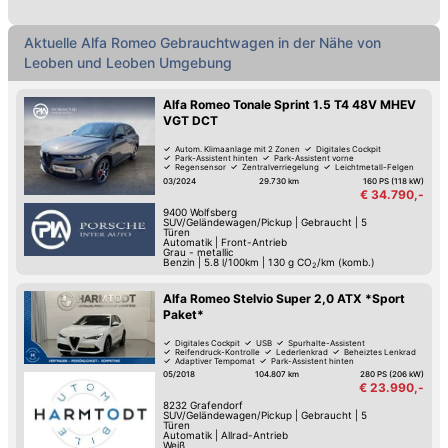
Aktuelle Alfa Romeo Gebrauchtwagen in der Nähe von
Leoben und Leoben Umgebung
Alfa Romeo Tonale Sprint 1.5 T4 48V MHEV
VGT DCT
Autom. Klimaanlage mit 2 Zonen
Digitales Cockpit
Park-Assistent hinten
Park-Assistent vorne
Regensensor
Zentralverriegelung
Leichtmetall-Felgen
Elektrische Fensterheber
03/2024
29.730 km
160 PS (118 kW)
€ 34.790,-
9400
Wolfsberg
SUV/Geländewagen/Pickup
|
Gebraucht
|
5
Türen
Automatik
|
Front-Antrieb
Grau - metallic
Benzin
|
5.8 l/100km
|
130
g CO
/km (komb.)
2
Alfa Romeo Stelvio Super 2,0 ATX *Sport
Paket*
Digitales Cockpit
USB
Spurhalte-Assistent
Reifendruck-Kontrolle
Lederlenkrad
Beheiztes Lenkrad
Adaptiver Tempomat
Park-Assistent hinten
05/2018
104.807 km
280 PS (206 kW)
€ 23.990,-
8232
Grafendorf
SUV/Geländewagen/Pickup
|
Gebraucht
|
5
Türen
Automatik
|
Allrad-Antrieb
Weiß