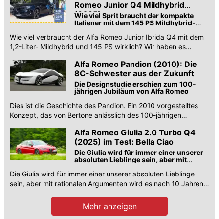
Romeo Junior Q4 Mildhybrid
(2025)
Wie viel Sprit braucht der kompakte
Italiener mit dem 145 PS Mildhybrid-
Antrieb im realen Verkehr?
Wie viel verbraucht der Alfa Romeo Junior Ibrida Q4 mit dem
1,2-Liter- Mildhybrid und 145 PS wirklich? Wir haben es
getestet.
Alfa Romeo Pandion (2010): Die
8C-Schwester aus der Zukunft
Die Designstudie erschien zum 100-
jährigen Jubiläum von Alfa Romeo
Dies ist die Geschichte des Pandion. Ein 2010 vorgestelltes
Konzept, das von Bertone anlässlich des 100-jährigen
Jubiläums von Alfa Romeo entworfen wurde.
Alfa Romeo Giulia 2.0 Turbo Q4
(2025) im Test: Bella Ciao
Die Giulia wird für immer einer unserer
absoluten Lieblinge sein, aber mit
rationalen Argumenten wird es langsam
Die Giulia wird für immer einer unserer absoluten Lieblinge
schwierig
sein, aber mit rationalen Argumenten wird es nach 10 Jahren
Bauzeit langsam schwierig.
Mehr anzeigen