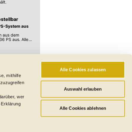
ält.
stellbar
PS-System aus
em aus dem
36 PS aus. Alle
Alle Cookies zulassen
e, mithilfe
hswerte, Reichweiten
 zuzugreifen
den
Auswahl erlauben
darüber, wer
-Erklärung
Alle Cookies ablehnen