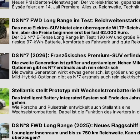
Neuer Präsidenten-Dienstwagen: Der vollelektrische, gepanze
Élysée feiert am 14. Juli Premiere. Alles zu Reichweite, Technik
DS N°7 FWD Long Range im Test: Reichweitenstark
komfortabel
Das neue Elektro-SUV bietet eine überragende WLTP-Reich
km, aber die Preise beginnen erst bei fast 62.000 Euro.
Der DS N°7 E-Tense Long Range im Test: 190 kW und große R
riesige 97-kWh-Batterie, komfortables Fahrwerk und gute Rek
Einstellungen.
DS N°7 (2026): Französisches Premium-SUV erfinde
Die zweite Generation ist größer und geräumiger. Neben Mi
Optionen gibt es N°7 erstmals auch rein elektrisch
Die zweite Generation wirkt etwas generisch, ist größer und 
Mild-Hybrid-Optionen gibt es N°7 erstmals auch rein elektrisch
Stellantis stellt Prototyp mit Wechselstrombatterie I
Das Intelligent Battery Integrated System soll Ende des Jahr
gehen.
Wie Porsche und Pulsetrain entwickelt auch Stellantis eine
Wechselstrombatterie. Dabei ist die Funktion des Inverters in d
integriert.
DS N°8 FWD Long Range (2025): Neues Flaggschiff 
Ersteindruck
Loungiger Innenraum und bis zu 750 km Reichweite. Kann 
überzeugen?