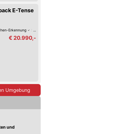
back E-Tense
chen-Erkennung
Spurhalte-Assistent
Keyless Go
Schaltwippen
Reifend
€ 20.990,-
ben Umgebung
ten und