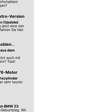
mfortablem
gen?
ktro-Version
on (Update)
jetzt eine rein
ahren Sie hier.
noblen
b aus dem
tzt auch mit
nn? Test!
 V6-Motor
chszylinder
er sehr teuren
 zum BMW Z3
 Geburtstag. Wir