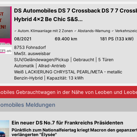
DS Automobiles DS 7 Crossback DS 7 7 Cross
Hybrid 4x2 Be Chic S&S...
Autom. Klimaanlage mit 2 Zonen
Abstands-Warnung
Verkehrszei
08/2021
69.400 km
181 PS (133 kW)
8753
Fohnsdorf
MwSt. ausweisbar
SUV/Geländewagen/Pickup
|
Gebraucht
|
5 Türen
Automatik
|
Allrad-Antrieb
Weiß LACKIERUNG CHRYSTAL PEARL/META - metallic
Benzin-Hybrid
|
Kapazität: 13 kWh
mobiles Gebrauchtwagen in der Nähe von Leoben und Leo
tomobiles Meldungen
Ein neuer DS No.7 für Frankreichs Präsidenten
Pünktlich zum Nationalfeiertag kriegt Macron den gepanzer
verlängerten "Élysée"