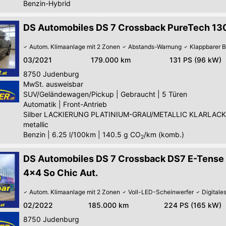
Benzin-Hybrid
DS Automobiles DS 7 Crossback PureTech 130
Autom. Klimaanlage mit 2 Zonen
Abstands-Warnung
Klappbarer B
03/2021
179.000 km
131 PS (96 kW)
8750
Judenburg
MwSt. ausweisbar
SUV/Geländewagen/Pickup
|
Gebraucht
|
5 Türen
Automatik
|
Front-Antrieb
Silber LACKIERUNG PLATINIUM-GRAU/METALLIC KLARLACK
metallic
Benzin
|
6.25 l/100km
|
140.5
g CO
/km (komb.)
2
DS Automobiles DS 7 Crossback DS7 E-Tens
4x4 So Chic Aut.
Autom. Klimaanlage mit 2 Zonen
Voll-LED-Scheinwerfer
Digitale
02/2022
185.000 km
224 PS (165 kW)
8750
Judenburg