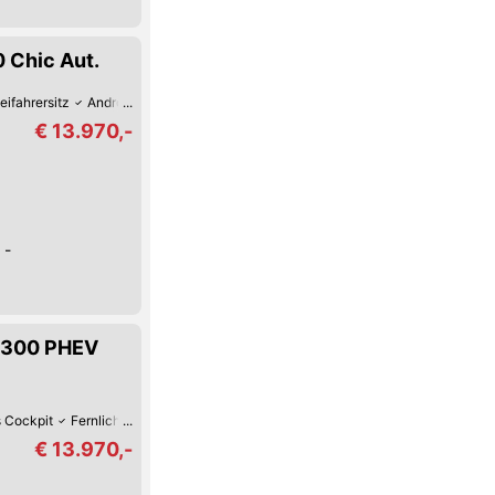
 Chic Aut.
eifahrersitz
Android Auto
Fernlicht-Assistent
USB
Schaltwippen
Reif
€ 13.970,-
 -
e 300 PHEV
s Cockpit
Fernlicht-Assistent
Verkehrszeichen-Erkennung
USB
Spurhal
€ 13.970,-