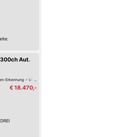
eite:
 300ch Aut.
hen-Erkennung
USB
Reifendruck-Kontrolle
Müdigkeitserkennung
Lordo
€ 18.470,-
DREI