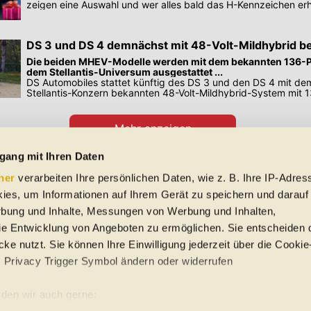
zeigen eine Auswahl und wer alles bald das H-Kennzeichen erh
DS 3 und DS 4 demnächst mit 48-Volt-Mildhybrid be
Die beiden MHEV-Modelle werden mit dem bekannten 136-
dem Stellantis-Universum ausgestattet ...
DS Automobiles stattet künftig des DS 3 und den DS 4 mit d
Stellantis-Konzern bekannten 48-Volt-Mildhybrid-System mit 1
Infos.
Mehr anzeigen
Preisangaben in den Meldungen gelten für Deutschland. Quelle: Auto-News
gang mit Ihren Daten
ner
verarbeiten Ihre persönlichen Daten, wie z. B. Ihre IP-Adress
 Schreibfehler und Zwischenverkauf. Hinweis: Technische Daten, Verbrauc
ies, um Informationen auf Ihrem Gerät zu speichern und darauf
f EU-Normen sowie auf Neuwagen. automobile.at übernimmt entsprechend 
ine Gewähr für die Richtigkeit der Angaben.
rbung und Inhalte, Messungen von Werbung und Inhalten,
e Entwicklung von Angeboten zu ermöglichen. Sie entscheiden 
ke nutzt. Sie können Ihre Einwilligung jederzeit über die Cookie
s Privacy Trigger Symbol ändern oder widerrufen
uto-Händler
den wir auch gerne: