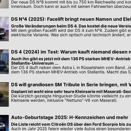
Der neue DS N°8 kommt mit bis zu 750 km Reichweite und ko
Innenraum. Doch kann er auch mit seinen Fahrwerten überzeu
DS N°4 (2025): Facelift bringt neuen Namen und Ele
Große Veränderungen beim DS 4. Das kostet die neue Versi
Mit dem großen Facelift wird der DS 4 zum N°4. Zudem gibt es 
elektrische Variante. Was sich optisch und technisch ändert, erf
DS 4 (2024) im Test: Warum kauft niemand diesen 
Franzosen?
Auch ihn gibt es jetzt mit dem 136 PS starken MHEV-Antrie
Stellantis-Universum ...
Der DS 4 läuft neben dem Astra L in Rüsselsheim vom Band. Je
dem 136 PS starken MHEV-Antrieb von Stellantis. Macht das Si
DS will grandiosen SM Tribute in Serie bringen, mit
Geplant ist wohl eine sehr teure Kleinserie mit Maserati-Se
Die kürzlich gezeigte Hingucker-Studie könnte vielleicht zu ein
Kleinserie werden, inklusive "Nettuno"-V6 von Maserati.
Auto-Geburtstage 2025: H-Kennzeichen und mehr
Die Liste reicht vom Citroën DS über den Ford Scorpio bis
Auch im Jahr 2025 feiern wieder viele Autos einen besonderen