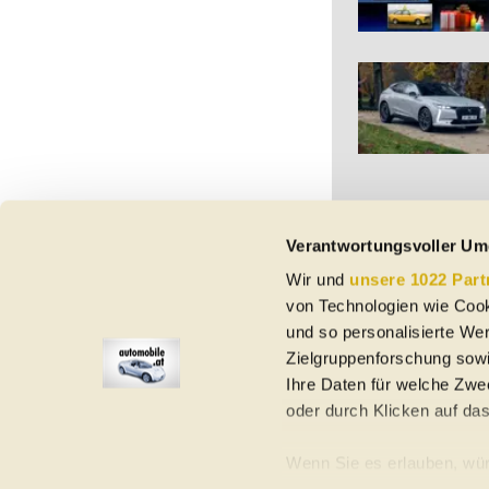
Verantwortungsvoller Um
Wir und
unsere 1022 Part
Vorbehaltlich Irrtümer,
von Technologien wie Cook
etc. beziehen sich au
Nutzungsbedingungen ke
und so personalisierte We
Zielgruppenforschung sowi
Ihre Daten für welche Zwec
oder durch Klicken auf da
Elektroautos
Gebrauchtwagen
Neuwagen
Jahreswagen
Regional
A
Wenn Sie es erlauben, wür