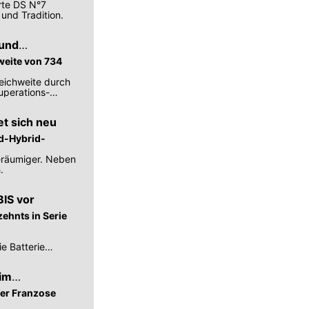
rte DS N°7
 und Tradition.
 und
weite von 734
eichweite durch
uperations-
t sich neu
ld-Hybrid-
geräumiger. Neben
.
BIS vor
zehnts in Serie
ie Batterie
im
der Franzose