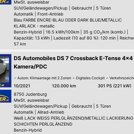
MwSt. ausweisbar
SUV/Geländewagen/Pickup
|
Gebraucht
|
5 Türen
Automatik
|
Front-Antrieb
Blau FARBE ENCRE-BLAU ODER DARK BLUE/METALLIC
KLARLACK - metallic
Benzin-Hybrid
|
16.5 kWh/100km
|
35
g CO
/km (komb.)
|
2
Kapazität: 13 kWh | Ladezeit (10 auf 80 %): 120 min | Reichw
57 km
DS Automobiles DS 7 Crossback E-Tense 4x4
Kamera/PDC
Autom. Klimaanlage mit 2 Zonen
Digitales Cockpit
Verkehrszeic
10/2021
120.000 km
301 PS (221 kW)
8750
Judenburg
MwSt. ausweisbar
SUV/Geländewagen/Pickup
|
Gebraucht
|
5 Türen
Automatik
|
Allrad-Antrieb
Weiß LACK WEISS PERLGLÄNZEND/METALLIC LACKIERUNG 
SCHICHTEN PERLGLÄNZEND
Benzin-Hybrid