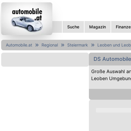
Suche
Magazin
Finanze
Automobile.at
Regional
Steiermark
Leoben und Leo
DS Automobile
Große Auswahl a
Leoben Umgebung