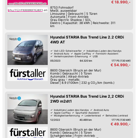
€ 18.990,-
8753
Fohnsdorf
MwSt. ausweisbar
Limousine
|
Gebraucht
|
5 Türen
Automatik
|
Front-Antrieb
Grau Electric Shadow / SOL
Elektro
|
Kapazität: 38 kWh | Reichweite: 311
km
Hyundai STARIA Bus Trend Line 2.2 CRDi
4WD AT
Voll-LED-Scheinwerfer
Induktives Laden des Handys
Android Auto
Apple CarPlay
Fernlicht-Assistent
Verkehrszeichen-Erkennung
USB
Spurwechsel-Assistent
05/2023
64.320 km
177 PS (130 kW)
€ 54.990,-
8600
Oberaich (Bruck an der Mur)
Kombi
|
Gebraucht
|
5 Türen
Automatik
|
Allrad-Antrieb
Grau grau - metallic
Diesel
|
8.9 l/100km
|
232
g CO
/km (komb.)
2
Hyundai STARIA Bus Trend Line 2,2 CRDi
2WD m2dt1
Induktives Laden des Handys
Android Auto
Apple CarPlay
Spurhalte-Assistent
Müdigkeitserkennung
Lederlenkrad
Beheiztes Lenkrad
Armstütze
12/2022
40.469 km
177 PS (130 kW)
€ 49.900,-
8600
Oberaich (Bruck an der Mur)
Kombi
|
Gebraucht
|
5 Türen
Schaltgetriebe
|
Front-Antrieb