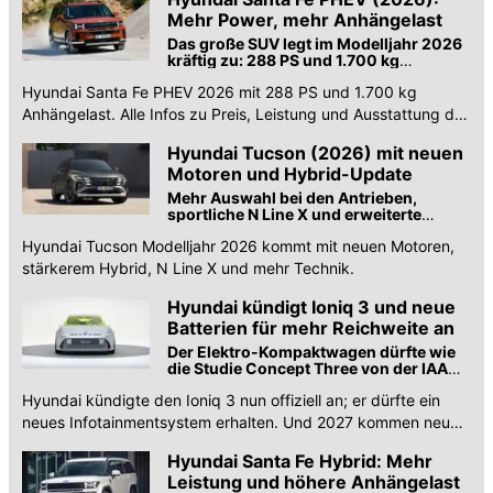
Mehr Power, mehr Anhängelast
Das große SUV legt im Modelljahr 2026
kräftig zu: 288 PS und 1.700 kg
Anhängelast bei fast gleichem Preis
Hyundai Santa Fe PHEV 2026 mit 288 PS und 1.700 kg
Anhängelast. Alle Infos zu Preis, Leistung und Ausstattung des
aufgewerteten Plug-in-Hybrids.
Hyundai Tucson (2026) mit neuen
Motoren und Hybrid-Update
Mehr Auswahl bei den Antrieben,
sportliche N Line X und erweiterte
Assistenzsysteme für das Erfolgs-SUV.
Hyundai Tucson Modelljahr 2026 kommt mit neuen Motoren,
stärkerem Hybrid, N Line X und mehr Technik.
Hyundai kündigt Ioniq 3 und neue
Batterien für mehr Reichweite an
Der Elektro-Kompaktwagen dürfte wie
die Studie Concept Three von der IAA
2025 eine Veloster-Optik erhalten.
Hyundai kündigte den Ioniq 3 nun offiziell an; er dürfte ein
neues Infotainmentsystem erhalten. Und 2027 kommen neue
Akkus für mehr Reichweite.
Hyundai Santa Fe Hybrid: Mehr
Leistung und höhere Anhängelast