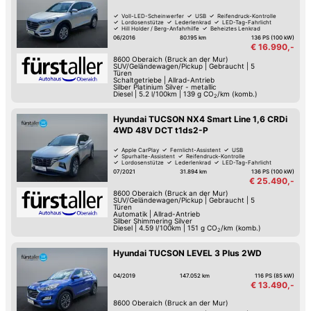
Voll-LED-Scheinwerfer
USB
Reifendruck-Kontrolle
Lordosenstütze
Lederlenkrad
LED-Tag-Fahrlicht
Hill Holder / Berg-Anfahrhilfe
Beheiztes Lenkrad
06/2016
80.195 km
136 PS (100 kW)
€ 16.990,-
8600
Oberaich (Bruck an der Mur)
SUV/Geländewagen/Pickup
|
Gebraucht
|
5
Türen
Schaltgetriebe
|
Allrad-Antrieb
Silber Platinium Silver - metallic
Diesel
|
5.2 l/100km
|
139
g CO
/km (komb.)
2
Hyundai TUCSON NX4 Smart Line 1,6 CRDi
4WD 48V DCT t1ds2-P
Apple CarPlay
Fernlicht-Assistent
USB
Spurhalte-Assistent
Reifendruck-Kontrolle
Lordosenstütze
Lederlenkrad
LED-Tag-Fahrlicht
07/2021
31.894 km
136 PS (100 kW)
€ 25.490,-
8600
Oberaich (Bruck an der Mur)
SUV/Geländewagen/Pickup
|
Gebraucht
|
5
Türen
Automatik
|
Allrad-Antrieb
Silber Shimmering Silver
Diesel
|
4.59 l/100km
|
151
g CO
/km (komb.)
2
Hyundai TUCSON LEVEL 3 Plus 2WD
04/2019
147.052 km
116 PS (85 kW)
€ 13.490,-
8600
Oberaich (Bruck an der Mur)