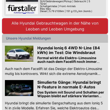
SUV/Geländewagen/Pickup
|
Gebraucht
|
5
Türen
Schaltgetriebe
|
Front-Antrieb
Blau blau
Diesel
|
5.79 l/100km
|
151
g CO
/km (komb.)
2
Alle Hyundai Gebrauchtwagen in der Nähe von
Leoben und Leoben Umgebung
Unsere Hyundai Meldungen
Hyundai Ioniq 6 4WD N-Line (84
kWh) im Test: Die Windsbraut
Formal wirkt die Elektro-Limousine
auch nach dem Facelift noch immer
mutig
Auch nach dem Facelift ist das Design der Elektro-Limousine
mutig bis kontrovers. Wirkt sich die extreme Aerodynamik
positiv auf den Verbrauch aus?
Simulierte Gänge: Hyundai bringt
N-Feature in normale E-Autos
Das System mit Sound und Schalten per
Wippen bleibt auf stärkere Varianten
beschränkt, Autos wie der Hyundai
Hyundai bringt die simulierte Gangschaltung aus dem Ioniq 5
Inster gehen leer aus.
N in zivile Modelle. Erfahren Sie, welche Elektroautos das