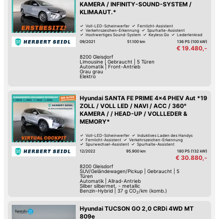
KAMERA / INFINITY-SOUND-SYSTEM /
KLIMAAUT.*
Voll-LED-Scheinwerfer
Fernlicht-Assistent
Verkehrszeichen-Erkennung
Spurhalte-Assistent
Hochwertiges Sound-System
Keyless Go
Lederlenkrad
LED-Tag-Fahrlicht
09/2021
51.100 km
136 PS (100 kW)
€ 19.480,-
8200
Gleisdorf
Limousine
|
Gebraucht
|
5 Türen
Automatik
|
Front-Antrieb
Grau grau
Elektro
Hyundai SANTA FE PRIME 4x4 PHEV Aut *19
ZOLL / VOLL LED / NAVI / ACC / 360°
KAMERA / / HEAD-UP / VOLLLEDER &
MEMORY*
Voll-LED-Scheinwerfer
Induktives Laden des Handys
Fernlicht-Assistent
Verkehrszeichen-Erkennung
Spurwechsel-Assistent
Spurhalte-Assistent
Hochwertiges Sound-System
Sitz-Belüftung
12/2022
95.900 km
180 PS (132 kW)
€ 30.880,-
8200
Gleisdorf
SUV/Geländewagen/Pickup
|
Gebraucht
|
5
Türen
Automatik
|
Allrad-Antrieb
Silber silbermet. - metallic
Benzin-Hybrid
|
37
g CO
/km (komb.)
2
Hyundai TUCSON GO 2,0 CRDi 4WD MT
809e