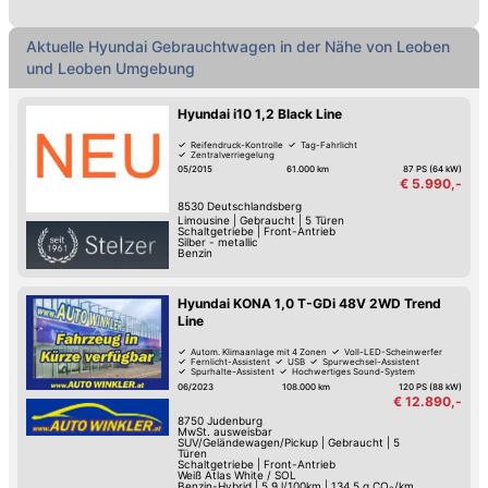
Aktuelle Hyundai Gebrauchtwagen in der Nähe von Leoben
und Leoben Umgebung
Hyundai i10 1,2 Black Line
Reifendruck-Kontrolle
Tag-Fahrlicht
Zentralverriegelung
05/2015
61.000 km
87 PS (64 kW)
€ 5.990,-
8530
Deutschlandsberg
Limousine
|
Gebraucht
|
5 Türen
Schaltgetriebe
|
Front-Antrieb
Silber - metallic
Benzin
Hyundai KONA 1,0 T-GDi 48V 2WD Trend
Line
Autom. Klimaanlage mit 4 Zonen
Voll-LED-Scheinwerfer
Fernlicht-Assistent
USB
Spurwechsel-Assistent
Spurhalte-Assistent
Hochwertiges Sound-System
Reifendruck-Kontrolle
06/2023
108.000 km
120 PS (88 kW)
€ 12.890,-
8750
Judenburg
MwSt. ausweisbar
SUV/Geländewagen/Pickup
|
Gebraucht
|
5
Türen
Schaltgetriebe
|
Front-Antrieb
Weiß Atlas White / SOL
Benzin-Hybrid
|
5.9 l/100km
|
134.5
g CO
/km