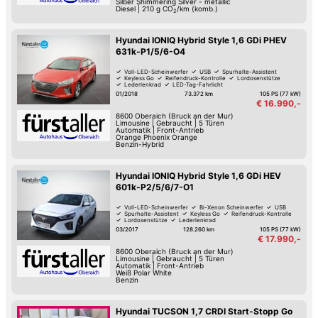
Silber Shimmering Silver - metallic
Diesel
|
210
g CO
/km (komb.)
2
Hyundai IONIQ Hybrid Style 1,6 GDi PHEV
631k-P1/5/6-O4
Voll-LED-Scheinwerfer
USB
Spurhalte-Assistent
Keyless Go
Reifendruck-Kontrolle
Lordosenstütze
Lederlenkrad
LED-Tag-Fahrlicht
01/2018
73.372 km
105 PS (77 kW)
€ 16.990,-
8600
Oberaich (Bruck an der Mur)
Limousine
|
Gebraucht
|
5 Türen
Automatik
|
Front-Antrieb
Orange Phoenix Orange
Benzin-Hybrid
Hyundai IONIQ Hybrid Style 1,6 GDi HEV
601k-P2/5/6/7-O1
Voll-LED-Scheinwerfer
Bi-Xenon Scheinwerfer
USB
Spurhalte-Assistent
Keyless Go
Reifendruck-Kontrolle
Lordosenstütze
Lederlenkrad
03/2017
128.260 km
105 PS (77 kW)
€ 17.990,-
8600
Oberaich (Bruck an der Mur)
Limousine
|
Gebraucht
|
5 Türen
Automatik
|
Front-Antrieb
Weiß Polar White
Benzin
Hyundai TUCSON 1,7 CRDI Start-Stopp Go