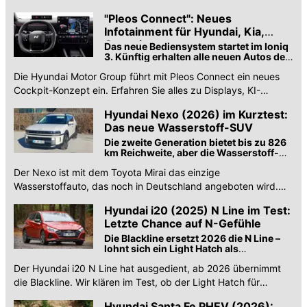
Sound-Feature künftig erhalten sollen.
"Pleos Connect": Neues
Infotainment für Hyundai, Kia,
Genesis
Das neue Bediensystem startet im Ioniq
3. Künftig erhalten alle neuen Autos der
Marken das Android-System mit KI-
Die Hyundai Motor Group führt mit Pleos Connect ein neues
Sprachsteuerung.
Cockpit-Konzept ein. Erfahren Sie alles zu Displays, KI-
Sprachsteuerung und Drittanbieter-Apps.
Hyundai Nexo (2026) im Kurztest:
Das neue Wasserstoff-SUV
Die zweite Generation bietet bis zu 826
km Reichweite, aber die Wasserstoff-
Infrastruktur ist löchrig.
Der Nexo ist mit dem Toyota Mirai das einzige
Wasserstoffauto, das noch in Deutschland angeboten wird.
Wir haben die neue, zweite Generation getestet.
Hyundai i20 (2025) N Line im Test:
Letzte Chance auf N-Gefühle
Die Blackline ersetzt 2026 die N Line –
lohnt sich ein Light Hatch als
Vorjahresmodell?
Der Hyundai i20 N Line hat ausgedient, ab 2026 übernimmt
die Blackline. Wir klären im Test, ob der Light Hatch für
Abverkäufe interessant ist.
Hyundai Santa Fe PHEV (2026):