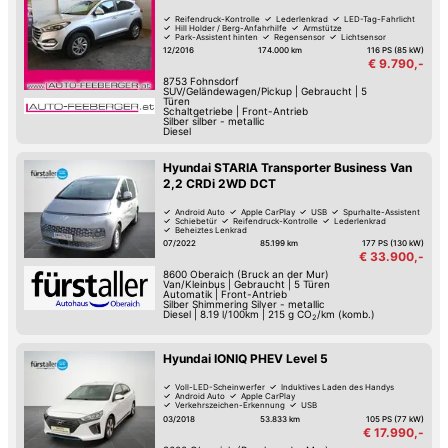
Reifendruck-Kontrolle
Lederlenkrad
LED-Tag-Fahrlicht
Hill Holder / Berg-Anfahrhilfe
Armstütze
Park-Assistent hinten
Regensensor
Lichtsensor
12/2016
174.000 km
116 PS (85 kW)
€ 9.790,-
8753
Fohnsdorf
SUV/Geländewagen/Pickup
|
Gebraucht
|
5
Türen
Schaltgetriebe
|
Front-Antrieb
Silber silber - metallic
Diesel
Hyundai STARIA Transporter Business Van
2,2 CRDi 2WD DCT
Android Auto
Apple CarPlay
USB
Spurhalte-Assistent
Schiebetür
Reifendruck-Kontrolle
Lederlenkrad
Beheiztes Lenkrad
07/2022
85.199 km
177 PS (130 kW)
€ 33.900,-
8600
Oberaich (Bruck an der Mur)
Van/Kleinbus
|
Gebraucht
|
5 Türen
Automatik
|
Front-Antrieb
Silber Shimmering Silver - metallic
Diesel
|
8.19 l/100km
|
215
g CO
/km (komb.)
2
Hyundai IONIQ PHEV Level 5
Voll-LED-Scheinwerfer
Induktives Laden des Handys
Android Auto
Apple CarPlay
Verkehrszeichen-Erkennung
USB
Spurwechsel-Assistent
Spurhalte-Assistent
03/2018
53.833 km
105 PS (77 kW)
€ 17.990,-