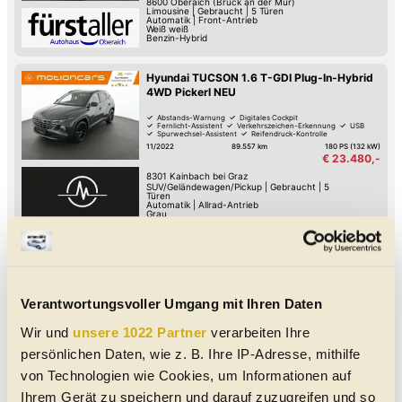
8600
Oberaich (Bruck an der Mur)
Limousine
|
Gebraucht
|
5 Türen
Automatik
|
Front-Antrieb
Weiß weiß
Benzin-Hybrid
Hyundai TUCSON 1.6 T-GDI Plug-In-Hybrid
4WD Pickerl NEU
Abstands-Warnung
Digitales Cockpit
Fernlicht-Assistent
Verkehrszeichen-Erkennung
USB
Spurwechsel-Assistent
Reifendruck-Kontrolle
Lederlenkrad
11/2022
89.557 km
180 PS (132 kW)
€ 23.480,-
8301
Kainbach bei Graz
SUV/Geländewagen/Pickup
|
Gebraucht
|
5
Türen
Automatik
|
Allrad-Antrieb
Grau
Benzin-Hybrid
|
1.4 l/100km
|
31
g CO
/km
2
(komb.)
Hyundai i30 1.0 T-GDi 120hk Essential DCT
SW Pickerl NEU
Verantwortungsvoller Umgang mit Ihren Daten
Abstands-Warnung
USB
Spurhalte-Assistent
Reifendruck-Kontrolle
Lederlenkrad
Beheiztes Lenkrad
Armstütze
Adaptiver Tempomat
Wir und
unsere 1022 Partner
verarbeiten Ihre
12/2022
113.119 km
120 PS (88 kW)
€ 13.980,-
persönlichen Daten, wie z. B. Ihre IP-Adresse, mithilfe
8301
Kainbach bei Graz
von Technologien wie Cookies, um Informationen auf
Kombi
|
Gebraucht
|
5 Türen
Automatik
|
Front-Antrieb
Ihrem Gerät zu speichern und darauf zuzugreifen und so
Grau