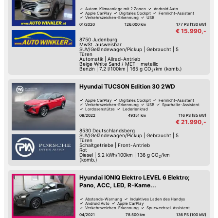
Autom. Klimaanlage mit 2 Zonen
Android Auto
Apple CarPlay
Digitales Cockpit
Fernlicht-Assistent
Verkehrszeichen-Erkennung
USB
Spurwechsel-Assistent
01/2020
126.000 km
177 PS (130 kW)
€ 15.990,-
8750
Judenburg
MwSt. ausweisbar
SUV/Geländewagen/Pickup
|
Gebraucht
|
5
Türen
Automatik
|
Allrad-Antrieb
Beige White Sand / MET - metallic
Benzin
|
7.2 l/100km
|
165
g CO
/km (komb.)
2
Hyundai TUCSON Edition 30 2WD
Apple CarPlay
Digitales Cockpit
Fernlicht-Assistent
Verkehrszeichen-Erkennung
USB
Spurhalte-Assistent
Lordosenstütze
Lederlenkrad
08/2022
49.151 km
116 PS (85 kW)
€ 21.990,-
8530
Deutschlandsberg
SUV/Geländewagen/Pickup
|
Gebraucht
|
5
Türen
Schaltgetriebe
|
Front-Antrieb
Rot
Diesel
|
5.2 kWh/100km
|
136
g CO
/km
2
(komb.)
Hyundai IONIQ Elektro LEVEL 6 Elektro;
Pano, ACC, LED, R-Kame...
Abstands-Warnung
Induktives Laden des Handys
Android Auto
Apple CarPlay
Verkehrszeichen-Erkennung
Spurwechsel-Assistent
Spurhalte-Assistent
Hochwertiges Sound-System
04/2021
78.500 km
136 PS (100 kW)