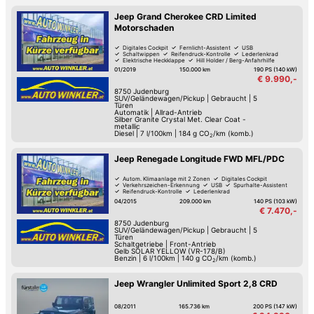
Jeep Grand Cherokee CRD Limited
Motorschaden
Digitales Cockpit
Fernlicht-Assistent
USB
Schaltwippen
Reifendruck-Kontrolle
Lederlenkrad
Elektrische Heckklappe
Hill Holder / Berg-Anfahrhilfe
01/2019
150.000 km
190 PS (140 kW)
€ 9.990,-
8750
Judenburg
SUV/Geländewagen/Pickup
|
Gebraucht
|
5
Türen
Automatik
|
Allrad-Antrieb
Silber Granite Crystal Met. Clear Coat -
metallic
Diesel
|
7 l/100km
|
184
g CO
/km (komb.)
2
Jeep Renegade Longitude FWD MFL/PDC
Autom. Klimaanlage mit 2 Zonen
Digitales Cockpit
Verkehrszeichen-Erkennung
USB
Spurhalte-Assistent
Reifendruck-Kontrolle
Lederlenkrad
Hill Holder / Berg-Anfahrhilfe
04/2015
209.000 km
140 PS (103 kW)
€ 7.470,-
8750
Judenburg
SUV/Geländewagen/Pickup
|
Gebraucht
|
5
Türen
Schaltgetriebe
|
Front-Antrieb
Gelb SOLAR YELLOW (VR-178/B)
Benzin
|
6 l/100km
|
140
g CO
/km (komb.)
2
Jeep Wrangler Unlimited Sport 2,8 CRD
08/2011
165.736 km
200 PS (147 kW)