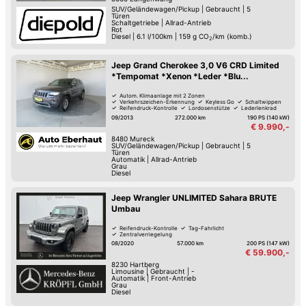
SUV/Geländewagen/Pickup
|
Gebraucht
|
5
Türen
Schaltgetriebe
|
Allrad-Antrieb
Rot
Diesel
|
6.1 l/100km
|
159
g CO
/km (komb.)
2
Jeep Grand Cherokee 3,0 V6 CRD Limited
*Tempomat *Xenon *Leder *Blu...
Autom. Klimaanlage mit 2 Zonen
Verkehrszeichen-Erkennung
Keyless Go
Schaltwippen
Reifendruck-Kontrolle
Lordosenstütze
Lederlenkrad
Elektrische Heckklappe
09/2013
272.000 km
190 PS (140 kW)
€ 9.990,-
8480
Mureck
SUV/Geländewagen/Pickup
|
Gebraucht
|
5
Türen
Automatik
|
Allrad-Antrieb
Grau
Diesel
Jeep Wrangler UNLIMITED Sahara BRUTE
Umbau
Reifendruck-Kontrolle
Tag-Fahrlicht
Zentralverriegelung
08/2020
57.000 km
200 PS (147 kW)
€ 59.900,-
8230
Hartberg
Limousine
|
Gebraucht
|
-
Automatik
|
Front-Antrieb
Grau
Diesel