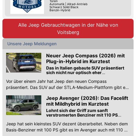
Türen
Automatik
|
Allrad-Antrieb
Schwarz Solid Black
Benzin-Hybrid
Alle Jeep Gebrauchtwagen in der Nähe von
Voitsberg
Unsere Jeep Meldungen
Neuer Jeep Compass (2026) mit
Plug-in-Hybrid im Kurztest
Das in Italien gebaute SUV präsentiert
sich nicht nur optisch eher
amerikanisch
Vor über einem Jahr hat Jeep den neuen Compass
präsentiert. Das SUV auf der STLA-Medium-Plattform gibt es
rein elektrisch, aber auch als Plug-in-Hybrid.
Jeep Avenger (2026): Das Facelift
mit Mildhybrid im Kurztest
Lohnt sich der Griff zum sanft
verstromerten Benziner mit 110 PS
Leistung?
Jeep hat sein kleinstes SUV dezent überarbeitet. Neben dem
Basis-Benziner mit 100 PS gibt es im Avenger auch mit 110 PS
und Automatik. Ein guter Griff?