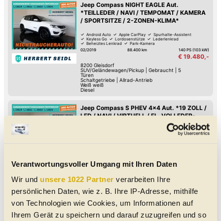
Jeep Compass NIGHT EAGLE Aut.
*TEILLEDER / NAVI / TEMPOMAT / KAMERA
/ SPORTSITZE / 2-ZONEN-KLIMA*
Android Auto
Apple CarPlay
Spurhalte-Assistent
Keyless Go
Lordosenstütze
Lederlenkrad
Beheiztes Lenkrad
Park-Kamera
02/2019
88.400 km
140 PS (103 kW)
€ 19.480,-
8200
Gleisdorf
SUV/Geländewagen/Pickup
|
Gebraucht
|
5
Türen
Schaltgetriebe
|
Allrad-Antrieb
Weiß weiß
Diesel
Jeep Compass S PHEV 4x4 Aut. *19 ZOLL /
LED / NAVI / VIRTUELL / EL. VOLLEDER-
SPORTSITZE / E-KLAPPE / ALPINE SOUND*
Voll-LED-Scheinwerfer
Induktives Laden des Handys
Fernlicht-Assistent
Verkehrszeichen-Erkennung
Spurwechsel-Assistent
Spurhalte-Assistent
Hochwertiges Sound-System
Lordosenstütze
07/2022
59.100 km
180 PS (132 kW)
€ 24.880,-
Verantwortungsvoller Umgang mit Ihren Daten
8200
Gleisdorf
SUV/Geländewagen/Pickup
|
Gebraucht
|
5
Wir und
unsere 1022 Partner
verarbeiten Ihre
Türen
Automatik
|
Allrad-Antrieb
Weiß alpinweiß - metallic
persönlichen Daten, wie z. B. Ihre IP-Adresse, mithilfe
Benzin-Hybrid
von Technologien wie Cookies, um Informationen auf
Jeep Compass S PHEV 4x4 Aut. *SKY /
Ihrem Gerät zu speichern und darauf zuzugreifen und so
19ZOLL / BI-XENON / NAVI / VOLLEDER &