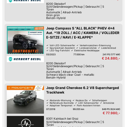
8200
Gleisdorf
SUV/Geländewagen/Pickup
|
Gebraucht
|
5
Türen
Automatik
|
Allrad-Antrieb
Grün grün
Benzin-Hybrid
Jeep Compass S "ALL BLACK" PHEV 4x4
Aut. *19 ZOLL / ACC / KAMERA / VOLLEDER
E-SITZE / NAVI / E-KLAPPE*
Voll-LED-Scheinwerfer
Verkehrszeichen-Erkennung
Spurwechsel-Assistent
Lordosenstütze
Lederlenkrad
LED-Tag-Fahrlicht
Elektrische Heckklappe
Adaptiver Tempomat
03/2023
77.000 km
241 PS (177 kW)
€ 24.880,-
8200
Gleisdorf
SUV/Geländewagen/Pickup
|
Gebraucht
|
5
Türen
Automatik
|
Allrad-Antrieb
Schwarz black clear Coat - metallic
Benzin-Hybrid
Jeep Grand Cherokee 6.2 V8 Supercharged
Trackhawk
Abstands-Warnung
Keyless Go
Schaltwippen
Reifendruck-Kontrolle
LED-Scheinwerfer
Armstütze
Adaptiver Tempomat
Park-Assistent hinten
07/2018
99.055 km
849 PS (624 kW)
€ 77.980,-
8301
Kainbach bei Graz
SUV/Geländewagen/Pickup
|
Gebraucht
|
5
Türen