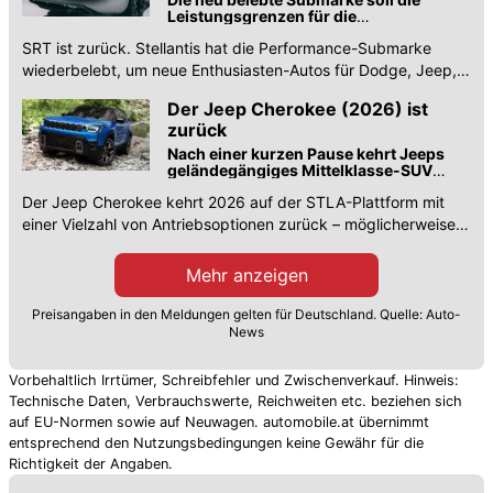
Leistungsgrenzen für die
amerikanischen Marken von Stellantis
SRT ist zurück. Stellantis hat die Performance-Submarke
erweitern
wiederbelebt, um neue Enthusiasten-Autos für Dodge, Jeep,
Chrysler und Ram zu bauen.
Der Jeep Cherokee (2026) ist
zurück
Nach einer kurzen Pause kehrt Jeeps
geländegängiges Mittelklasse-SUV
2026 zurück
Der Jeep Cherokee kehrt 2026 auf der STLA-Plattform mit
einer Vielzahl von Antriebsoptionen zurück – möglicherweise
auch rein elektrisch.
Mehr anzeigen
Preisangaben in den Meldungen gelten für Deutschland. Quelle: Auto-
News
Vorbehaltlich Irrtümer, Schreibfehler und Zwischenverkauf. Hinweis:
Technische Daten, Verbrauchswerte, Reichweiten etc. beziehen sich
auf EU-Normen sowie auf Neuwagen. automobile.at übernimmt
entsprechend den Nutzungsbedingungen keine Gewähr für die
Richtigkeit der Angaben.