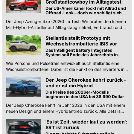
Großstadtcowboy im Alltagstest
Der US-Amerikaner lockt mit Allrad und
Offroad-Look – doch wie schlägt sich
der Mini-Jeep mit Mild-Hybrid im
Der Jeep Avenger 4xe (2026) im Test: Wir prüfen den kleinen
Großstadt-Alltag?
Mild-Hybrid-Allradler auf Alltagstauglichkeit, Verbrauch und
Platzangebot. Jetzt hier lesen!
Stellantis stellt Prototyp mit
Wechselstrombatterie IBIS vor
Das Intelligent Battery Integrated
System soll Ende des Jahrzehnts in
Serie gehen.
Wie Porsche und Pulsetrain entwickelt auch Stellantis eine
Wechselstrombatterie. Dabei ist die Funktion des Inverters in
die Batterie integriert.
Der Jeep Cherokee kehrt zurück -
und er ist ein Hybrid
Die Preise des 2026er-Modells
beginnen in den USA bei 38.990 Dollar
Der Jeep Cherokee kehrt im Jahr 2026 in den USA mit einem
neuen Design und einem Hybridantrieb zurück. Alle Details
finden Sie hier.
'Es ist Zeit, wieder laut zu werden':
SRT ist zurück
Die neu belebte Submarke soll die