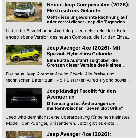
Neuer Jeep Compass 4xe (2026):
Elektrisch ins Gelände
Geht diese ungewohnte Rechnung auf
oder verrät dieser Jeep die Tugenden
der Offroad-Marke?
Unter der Bezeichnung 4xe bringt Jeep eine rein elektrisch
angetriebene Version des neuen Compass, die für den Einsatz
im Gelände konzipiert wurde.
Jeep Avenger 4xe (2026): Mit
Spezial-Hybrid ins Gelände
Eine kurze Ausfahrt zeigt aber die
Grenzen dieser Version des kleinen
SUVs auf
Der neue Jeep Avenger 4xe im Check: Alle Preise und
technischen Daten zum 145 PS starken Allrad-Hybrid sowie
den weiteren Antriebsvarianten des Facelift.
Jeep kündigt Facelift für den
Avenger an
Offenbar gibt es Änderungen am
markentypischen "Seven Slot Grille"
Jeep wird demnächst eine Überarbeitung für seinen kleinstes
Modell, den Avenger, präsentieren. Jetzt gibt es erste
Teaserbilder.
Jeep Avenger 4xe (2026):