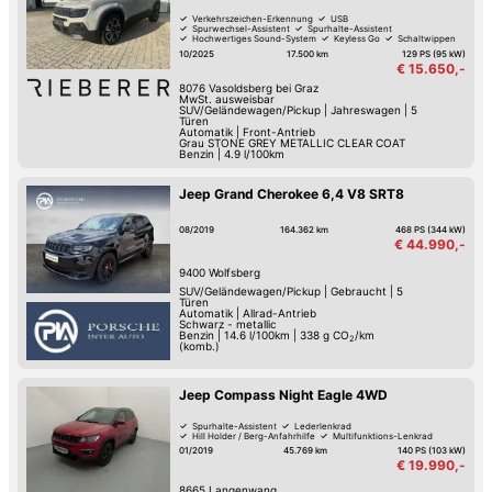
Verkehrszeichen-Erkennung
USB
Spurwechsel-Assistent
Spurhalte-Assistent
Hochwertiges Sound-System
Keyless Go
Schaltwippen
Reifendruck-Kontrolle
10/2025
17.500 km
129 PS (95 kW)
€ 15.650,-
8076
Vasoldsberg bei Graz
MwSt. ausweisbar
SUV/Geländewagen/Pickup
|
Jahreswagen
|
5
Türen
Automatik
|
Front-Antrieb
Grau STONE GREY METALLIC CLEAR COAT
Benzin
|
4.9 l/100km
Jeep Grand Cherokee 6,4 V8 SRT8
08/2019
164.362 km
468 PS (344 kW)
€ 44.990,-
9400
Wolfsberg
SUV/Geländewagen/Pickup
|
Gebraucht
|
5
Türen
Automatik
|
Allrad-Antrieb
Schwarz - metallic
Benzin
|
14.6 l/100km
|
338
g CO
/km
2
(komb.)
Jeep Compass Night Eagle 4WD
Spurhalte-Assistent
Lederlenkrad
Hill Holder / Berg-Anfahrhilfe
Multifunktions-Lenkrad
01/2019
45.769 km
140 PS (103 kW)
€ 19.990,-
8665
Langenwang