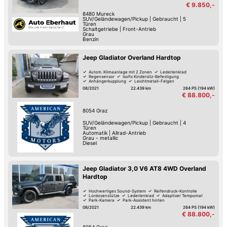
€ 9.850,-
8480
Mureck
SUV/Geländewagen/Pickup
|
Gebraucht
|
5
Türen
Schaltgetriebe
|
Front-Antrieb
Grau
Benzin
Jeep Gladiator Overland Hardtop
Autom. Klimaanlage mit 2 Zonen
Lederlenkrad
Regensensor
Isofix Kindersitz-Befestigung
Anhängerkupplung
Leichtmetall-Felgen
Elektrische Fensterheber
08/2021
22.439 km
264 PS (194 kW)
€ 88.800,-
8054
Graz
SUV/Geländewagen/Pickup
|
Gebraucht
|
4
Türen
Automatik
|
Allrad-Antrieb
Grau - metallic
Diesel
Jeep Gladiator 3,0 V6 AT8 4WD Overland
Hardtop
Hochwertiges Sound-System
Reifendruck-Kontrolle
Lordosenstütze
Lederlenkrad
Adaptiver Tempomat
Park-Kamera
Park-Assistent hinten
Park-Assistent vorne
08/2021
22.439 km
264 PS (194 kW)
€ 88.800,-