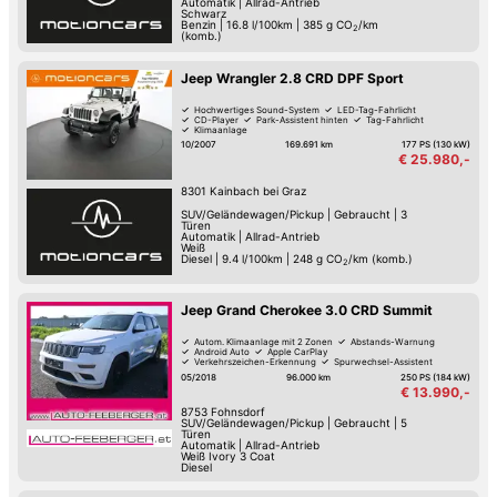
Automatik
|
Allrad-Antrieb
Schwarz
Benzin
|
16.8 l/100km
|
385
g CO
/km
2
(komb.)
Jeep Wrangler 2.8 CRD DPF Sport
Hochwertiges Sound-System
LED-Tag-Fahrlicht
CD-Player
Park-Assistent hinten
Tag-Fahrlicht
Klimaanlage
10/2007
169.691 km
177 PS (130 kW)
€ 25.980,-
8301
Kainbach bei Graz
SUV/Geländewagen/Pickup
|
Gebraucht
|
3
Türen
Automatik
|
Allrad-Antrieb
Weiß
Diesel
|
9.4 l/100km
|
248
g CO
/km (komb.)
2
Jeep Grand Cherokee 3.0 CRD Summit
Autom. Klimaanlage mit 2 Zonen
Abstands-Warnung
Android Auto
Apple CarPlay
Verkehrszeichen-Erkennung
Spurwechsel-Assistent
Spurhalte-Assistent
Hochwertiges Sound-System
05/2018
96.000 km
250 PS (184 kW)
€ 13.990,-
8753
Fohnsdorf
SUV/Geländewagen/Pickup
|
Gebraucht
|
5
Türen
Automatik
|
Allrad-Antrieb
Weiß Ivory 3 Coat
Diesel