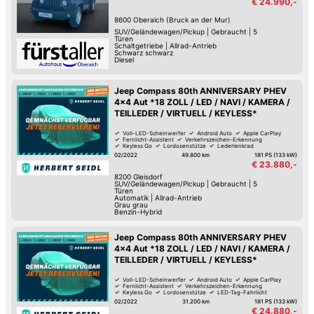
€ 24.990,-
8600
Oberaich (Bruck an der Mur)
SUV/Geländewagen/Pickup
|
Gebraucht
|
5
Türen
Schaltgetriebe
|
Allrad-Antrieb
Schwarz schwarz
Diesel
Jeep Compass 80th ANNIVERSARY PHEV
4x4 Aut *18 ZOLL / LED / NAVI / KAMERA /
TEILLEDER / VIRTUELL / KEYLESS*
Voll-LED-Scheinwerfer
Android Auto
Apple CarPlay
Fernlicht-Assistent
Verkehrszeichen-Erkennung
Keyless Go
Lordosenstütze
Lederlenkrad
02/2022
49.800 km
181 PS (133 kW)
€ 23.880,-
8200
Gleisdorf
SUV/Geländewagen/Pickup
|
Gebraucht
|
5
Türen
Automatik
|
Allrad-Antrieb
Grau grau
Benzin-Hybrid
Jeep Compass 80th ANNIVERSARY PHEV
4x4 Aut *18 ZOLL / LED / NAVI / KAMERA /
TEILLEDER / VIRTUELL / KEYLESS*
Voll-LED-Scheinwerfer
Android Auto
Apple CarPlay
Fernlicht-Assistent
Verkehrszeichen-Erkennung
Keyless Go
Lordosenstütze
LED-Tag-Fahrlicht
02/2022
31.200 km
181 PS (133 kW)
€ 24.880,-