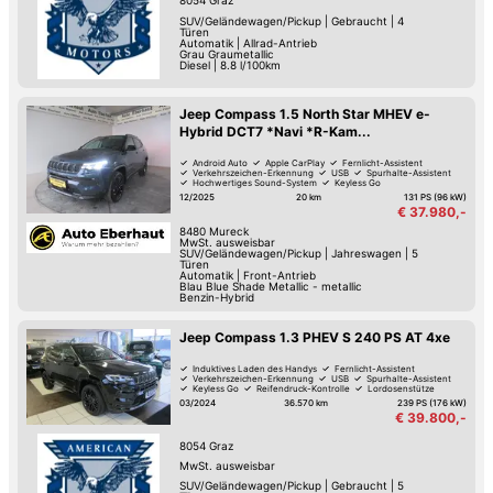
8054
Graz
SUV/Geländewagen/Pickup
|
Gebraucht
|
4
Türen
Automatik
|
Allrad-Antrieb
Grau Graumetallic
Diesel
|
8.8 l/100km
Jeep Compass 1.5 North Star MHEV e-
Hybrid DCT7 *Navi *R-Kam...
Android Auto
Apple CarPlay
Fernlicht-Assistent
Verkehrszeichen-Erkennung
USB
Spurhalte-Assistent
Hochwertiges Sound-System
Keyless Go
12/2025
20 km
131 PS (96 kW)
€ 37.980,-
8480
Mureck
MwSt. ausweisbar
SUV/Geländewagen/Pickup
|
Jahreswagen
|
5
Türen
Automatik
|
Front-Antrieb
Blau Blue Shade Metallic - metallic
Benzin-Hybrid
Jeep Compass 1.3 PHEV S 240 PS AT 4xe
Induktives Laden des Handys
Fernlicht-Assistent
Verkehrszeichen-Erkennung
USB
Spurhalte-Assistent
Keyless Go
Reifendruck-Kontrolle
Lordosenstütze
03/2024
36.570 km
239 PS (176 kW)
€ 39.800,-
8054
Graz
MwSt. ausweisbar
SUV/Geländewagen/Pickup
|
Gebraucht
|
5