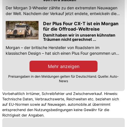
Einschränkung womöglich nicht mehr alle
Der Morgan 3-Wheeler zählte zu den extremsten Neuwagen
Funktionalitäten der Website zur Verfügung stehen. Sie
der Welt. Nachdem der Verkauf jetzt endete, entwickeln die
können die Einstellungen jederzeit in unserer
Briten einen Nachfolger.
Der Plus Four CX-T ist ein Morgan
Datenschutzerklärung
anpassen.
für die Offroad-Weltreise
Damit haben wir in unseren kühnsten
Träumen nicht gerechnet ...
Morgan – der britische Hersteller von Roadstern im
klassischen Design – hat sich einen Plus Four genommen und
ein Abenteuer-Fahrzeug für die Weltreise gebaut.
Mehr anzeigen
Preisangaben in den Meldungen gelten für Deutschland. Quelle: Auto-
News
Vorbehaltlich Irrtümer, Schreibfehler und Zwischenverkauf. Hinweis:
Technische Daten, Verbrauchswerte, Reichweiten etc. beziehen sich
auf EU-Normen sowie auf Neuwagen. automobile.at übernimmt
entsprechend den Nutzungsbedingungen keine Gewähr für die
Richtigkeit der Angaben.