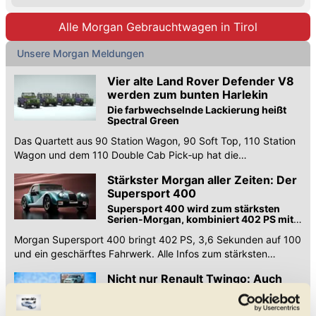
Alle Morgan Gebrauchtwagen in Tirol
Unsere Morgan Meldungen
Vier alte Land Rover Defender V8
werden zum bunten Harlekin
Die farbwechselnde Lackierung heißt
Spectral Green
Das Quartett aus 90 Station Wagon, 90 Soft Top, 110 Station
Wagon und dem 110 Double Cab Pick‑up hat die
farbwechselnde Lackierung Spectral Green.
Stärkster Morgan aller Zeiten: Der
Supersport 400
Supersport 400 wird zum stärksten
Serien-Morgan, kombiniert 402 PS mit
deutlich geschärftem Fahrwerk
Morgan Supersport 400 bringt 402 PS, 3,6 Sekunden auf 100
und ein geschärftes Fahrwerk. Alle Infos zum stärksten
Serien-Morgan.
Nicht nur Renault Twingo: Auch
hier setzt man auf Retro
Formen von früher sollen vertraut