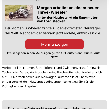
können die Einstellungen jederzeit in unserer
von BMW mit 375 PS an Bord.
Morgan arbeitet an einem neuen
Datenschutzerklärung
anpassen.
Three-Wheeler
Unter der Haube wird ein Saugmotor
von Ford stecken
Der Morgan 3-Wheeler zählte zu den extremsten Neuwagen
der Welt. Nachdem der Verkauf jetzt endete, entwickeln die
Briten einen Nachfolger.
Mehr anzeigen
Preisangaben in den Meldungen gelten für Deutschland. Quelle: Auto-
News
Vorbehaltlich Irrtümer, Schreibfehler und Zwischenverkauf. Hinweis:
Technische Daten, Verbrauchswerte, Reichweiten etc. beziehen sich
auf EU-Normen sowie auf Neuwagen. automobile.at übernimmt
entsprechend den Nutzungsbedingungen keine Gewähr für die
Richtigkeit der Angaben.
Elektroautos
Gebrauchtwagen
Neuwagen
Jahreswagen