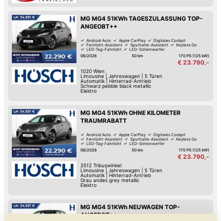
MG MG4 51KWh TAGESZULASSUNG TOP-
ANGEOBT++
Android Auto
Apple CarPlay
Digitales Cockpit
Fernlicht-Assistent
Spurhalte-Assistent
Keyless Go
LED-Tag-Fahrlicht
LED-Scheinwerfer
06/2026
50 km
170 PS (125 kW)
€ 23.790,-
1020
Wien
Limousine
|
Jahreswagen
|
5 Türen
Automatik
|
Hinterrad-Antrieb
Schwarz pebble black metallic
Elektro
MG MG4 51KWh OHNE KILOMETER
TRAUMRABATT
Android Auto
Apple CarPlay
Digitales Cockpit
Fernlicht-Assistent
Spurhalte-Assistent
Keyless Go
LED-Tag-Fahrlicht
LED-Scheinwerfer
06/2026
50 km
170 PS (125 kW)
€ 23.790,-
2512
Tribuswinkel
Limousine
|
Jahreswagen
|
5 Türen
Automatik
|
Hinterrad-Antrieb
Grau andes grey metallic
Elektro
MG MG4 51KWh NEUWAGEN TOP-
ANGEBOT++