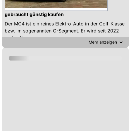
gebraucht günstig kaufen
Der MG4 ist ein reines Elektro-Auto in der Golf-Klasse
bzw. im sogenannten C-Segment. Er wird seit 2022
verkauft.
Mehr anzeigen
Überraschend: Während in der “konventionellen” Golf-
Klasse der Front-Antrieb Standard ist (seit 2017 hat
auch der 1er-BMW Heck-Antrieb), so ist das bei
Elektro-Autos nicht der Fall: Der MG4 hat Heck-
Antrieb. Außer in den Spitzen-Varianten mit über 400
PS: Diese heftige Power wird per Allrad-Antrieb auf
die Straße gebracht.
Noch mehr Infos zum Kauf eines gebrauchten MG
MG4 gibt es unten auf dieser Seite in unseren Artikeln
zum MG MG4 seit 2022.
Gebrauchte MG MG4 auf automobile.at