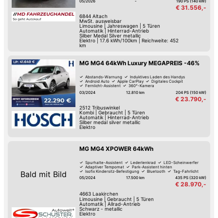
05/2026
-
190 PS (140 kW)
€ 31.556,-
6844
Altach
MwSt. ausweisbar
Limousine
|
Jahreswagen
|
5 Türen
Automatik
|
Hinterrad-Antrieb
Silber Medal Silver metallic
Elektro
|
17.6 kWh/100km
|
Reichweite: 452
km
MG MG4 64kWh Luxury MEGAPREIS -46%
Abstands-Warnung
Induktives Laden des Handys
Android Auto
Apple CarPlay
Digitales Cockpit
Fernlicht-Assistent
360°-Kamera
Verkehrszeichen-Erkennung
03/2024
12.810 km
204 PS (150 kW)
€ 23.790,-
2512
Tribuswinkel
Kombi
|
Gebraucht
|
5 Türen
Automatik
|
Hinterrad-Antrieb
Silber medal silver metallic
Elektro
MG MG4 XPOWER 64kWh
Spurhalte-Assistent
Lederlenkrad
LED-Scheinwerfer
Adaptiver Tempomat
Park-Assistent hinten
Isofix Kindersitz-Befestigung
Bluetooth
Tag-Fahrlicht
Bald mit Bild
05/2024
17.500 km
435 PS (320 kW)
€ 28.970,-
4663
Laakirchen
Limousine
|
Gebraucht
|
5 Türen
Automatik
|
Allrad-Antrieb
Schwarz - metallic
Elektro