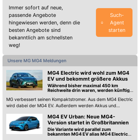
Immer sofort auf neue,
passende Angebote
Such-
hingewiesen werden, denn die
Agent
besten Angebote sind
starten
bekanntlich am schnellsten
weg!
Unsere MG MG4 Meldungen
MG4 Electric wird wohl zum MG4
EV und bekommt größere Akkus
Während bisher maximal 450 km
Reichweite drin waren, werden künftig
545 km möglich. Auch die Antriebe
MG verbessert seinen Kompaktstromer. Aus dem MG4 Electric
ändern sich.
wird dabei der MG4 EV. Außerdem werden Akkus und
Antriebe optimiert.
MG4 EV Urban: Neue MG4-
Version startet in Großbritannien
Die Variante wird parallel zum
bekannten MG4 EV alias MG4 Electric
angeboten.