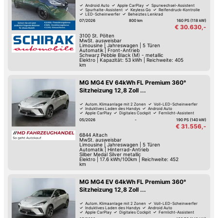
Android Auto
Apple CarPlay
Spurwechsel-Assistent
Spurhalte-Assistent
Keyless Go
Reifendruck-Kontrolle
LED-Scheinwerfer
Beheiztes Lenkrad
07/2026
800 km
160 PS (118 kW)
€ 30.630,-
3100
St. Pölten
MwSt. ausweisbar
Limousine
|
Jahreswagen
|
5 Türen
Automatik
|
Front-Antrieb
Schwarz Pebble Black (M) - metallic
Elektro
|
Kapazität: 53 kWh | Reichweite: 405
km
MG MG4 EV 64kWh FL Premium 360°
Sitzheizung 12,8 Zoll ...
Autom. Klimaanlage mit 2 Zonen
Voll-LED-Scheinwerfer
Induktives Laden des Handys
Android Auto
Apple CarPlay
Digitales Cockpit
Fernlicht-Assistent
360°-Kamera
05/2026
-
190 PS (140 kW)
€ 31.556,-
6844
Altach
MwSt. ausweisbar
Limousine
|
Jahreswagen
|
5 Türen
Automatik
|
Hinterrad-Antrieb
Silber Medal Silver metallic
Elektro
|
17.6 kWh/100km
|
Reichweite: 452
km
MG MG4 EV 64kWh FL Premium 360°
Sitzheizung 12,8 Zoll ...
Autom. Klimaanlage mit 2 Zonen
Voll-LED-Scheinwerfer
Induktives Laden des Handys
Android Auto
Apple CarPlay
Digitales Cockpit
Fernlicht-Assistent
360°-Kamera