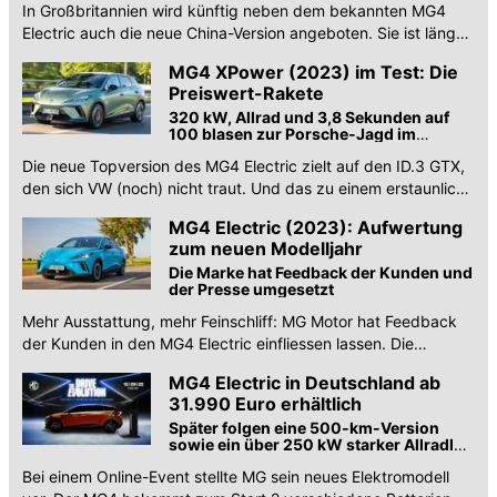
In Großbritannien wird künftig neben dem bekannten MG4
Electric auch die neue China-Version angeboten. Sie ist länger
und hat Frontantrieb.
MG4 XPower (2023) im Test: Die
Preiswert-Rakete
320 kW, Allrad und 3,8 Sekunden auf
100 blasen zur Porsche-Jagd im
Kompaktauto
Die neue Topversion des MG4 Electric zielt auf den ID.3 GTX,
den sich VW (noch) nicht traut. Und das zu einem erstaunlich
günstigen Preis.
MG4 Electric (2023): Aufwertung
zum neuen Modelljahr
Die Marke hat Feedback der Kunden und
der Presse umgesetzt
Mehr Ausstattung, mehr Feinschliff: MG Motor hat Feedback
der Kunden in den MG4 Electric einfliessen lassen. Die
Änderungen im Detail.
MG4 Electric in Deutschland ab
31.990 Euro erhältlich
Später folgen eine 500-km-Version
sowie ein über 250 kW starker Allradler
- und nächstes Jahr der Cyberster
Bei einem Online-Event stellte MG sein neues Elektromodell