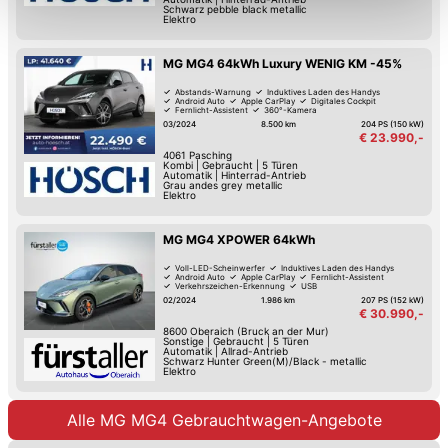
Schwarz pebble black metallic
Funktionalitäten der Website zur Verfügung stehen. Sie
Elektro
können die Einstellungen jederzeit in unserer
MG MG4 64kWh Luxury WENIG KM -45%
Datenschutzerklärung
anpassen.
Abstands-Warnung
Induktives Laden des Handys
Android Auto
Apple CarPlay
Digitales Cockpit
Fernlicht-Assistent
360°-Kamera
Verkehrszeichen-Erkennung
03/2024
8.500 km
204 PS (150 kW)
€ 23.990,-
4061
Pasching
Kombi
|
Gebraucht
|
5 Türen
Automatik
|
Hinterrad-Antrieb
Grau andes grey metallic
Elektro
MG MG4 XPOWER 64kWh
Voll-LED-Scheinwerfer
Induktives Laden des Handys
Android Auto
Apple CarPlay
Fernlicht-Assistent
Verkehrszeichen-Erkennung
USB
Spurwechsel-Assistent
02/2024
1.986 km
207 PS (152 kW)
€ 30.990,-
8600
Oberaich (Bruck an der Mur)
Sonstige
|
Gebraucht
|
5 Türen
Automatik
|
Allrad-Antrieb
Schwarz Hunter Green(M)/Black - metallic
Elektro
Alle MG MG4 Gebrauchtwagen-Angebote