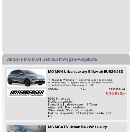
Aktuell werden 39 Mercedes SL-Klasse
Gebrauchtwagen auf automobile.at zu Preisen von
22.990,- bis 45.690,- Euro angeboten.
Das Team von automobile.at wünscht viel Erfolg beim
Kauf eines gebrauchten MG MG4 beim Händler oder
von Privat-Personen.
Aktuelle MG MG4 Gebrauchtwagen-Angebote
MG MG4 Urban Luxury 54kw ab EUR26.130
Abstands-Warnung
Induktives Laden des Handys
Android Auto
Apple CarPlay
Fernlicht-Assistent
Verkehrszeichen-Erkennung
USB
Spurwechsel-Assistent
07/2026
5 km
75 PS (55 kW)
€ 30.630,-
6020
Innsbruck
MwSt. ausweisbar
Limousine
|
Jahreswagen
|
5 Türen
Automatik
|
Front-Antrieb
Silber Medal Silver (M) - metallic
Elektro
|
Kapazität: 54 kWh | Reichweite: 405
km
MG MG4 EV Urban 54 kWh Luxury