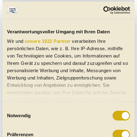
Verantwortungsvoller Umgang mit Ihren Daten
Wir und
unsere 1022 Partner
verarbeiten Ihre
persönlichen Daten, wie z. B. Ihre IP-Adresse, mithilfe
von Technologien wie Cookies, um Informationen auf
Ihrem Gerät zu speichern und darauf zuzugreifen und so
personalisierte Werbung und Inhalte, Messungen von
Suche Artikeln
Werbung und Inhalten, Zielgruppenforschung sowie
Entwicklung von Angeboten zu ermöglichen. Sie
Such-Tipp:
Wir haben auf unseren
entscheiden darüber, wer Ihre Daten für welche Zwecke
Suchplattformen für
E-Autos,
Gebrauchtwagen
nutzt. Sie können Ihre Einwilligung jederzeit über die
und
Neuwagen
unsere Tests und Artikel (unten auf
Cookie-Erklärung oder durch Klicken auf das Privacy
den Seiten) jeweils zu den gewünschten Marken
Einwilligungsauswahl
Trigger Symbol ändern oder widerrufen
und Modellen zugeordnet.
Notwendig
Wenn Sie es erlauben, würden wir auch gerne:
Präferenzen