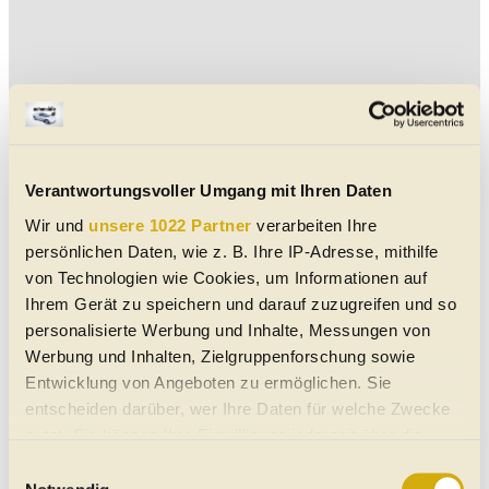
Verantwortungsvoller Umgang mit Ihren Daten
Wir und
unsere 1022 Partner
verarbeiten Ihre
persönlichen Daten, wie z. B. Ihre IP-Adresse, mithilfe
von Technologien wie Cookies, um Informationen auf
Ihrem Gerät zu speichern und darauf zuzugreifen und so
personalisierte Werbung und Inhalte, Messungen von
Werbung und Inhalten, Zielgruppenforschung sowie
Entwicklung von Angeboten zu ermöglichen. Sie
Suche Artikeln
entscheiden darüber, wer Ihre Daten für welche Zwecke
nutzt. Sie können Ihre Einwilligung jederzeit über die
Such-Tipp:
Wir haben auf unseren
Cookie-Erklärung oder durch Klicken auf das Privacy
Suchplattformen für
E-Autos,
Gebrauchtwagen
Einwilligungsauswahl
Trigger Symbol ändern oder widerrufen