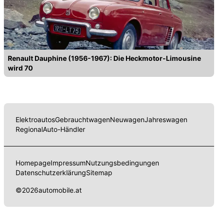
Renault Dauphine (1956-1967): Die Heckmotor-Limousine
wird 70
Elektroautos
Gebrauchtwagen
Neuwagen
Jahreswagen
Regional
Auto-Händler
Homepage
Impressum
Nutzungsbedingungen
Datenschutzerklärung
Sitemap
©
2026
automobile.at