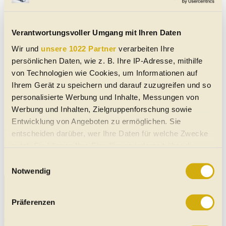
Verantwortungsvoller Umgang mit Ihren Daten
Wir und
unsere 1022 Partner
verarbeiten Ihre
persönlichen Daten, wie z. B. Ihre IP-Adresse, mithilfe
von Technologien wie Cookies, um Informationen auf
Suche Artikeln
Ihrem Gerät zu speichern und darauf zuzugreifen und so
personalisierte Werbung und Inhalte, Messungen von
Such-Tipp:
Wir haben auf unseren
Werbung und Inhalten, Zielgruppenforschung sowie
Suchplattformen für
E-Autos,
Gebrauchtwagen
Entwicklung von Angeboten zu ermöglichen. Sie
und
Neuwagen
unsere Tests und Artikel (unten auf
entscheiden darüber, wer Ihre Daten für welche Zwecke
den Seiten) jeweils zu den gewünschten Marken
nutzt. Sie können Ihre Einwilligung jederzeit über die
und Modellen zugeordnet.
Cookie-Erklärung oder durch Klicken auf das Privacy
Einwilligungsauswahl
Trigger Symbol ändern oder widerrufen
Notwendig
Wenn Sie es erlauben, würden wir auch gerne:
Präferenzen
Informationen über Ihre geografische Lage erfassen,
welche bis auf einige Meter genau sein können