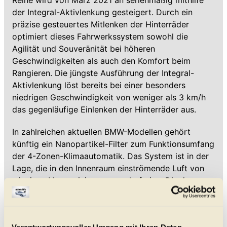
Reihe wird von März 2021 an serienmäßig mithilfe
der Integral-Aktivlenkung gesteigert. Durch ein
präzise gesteuertes Mitlenken der Hinterräder
optimiert dieses Fahrwerkssystem sowohl die
Agilität und Souveränität bei höheren
Geschwindigkeiten als auch den Komfort beim
Rangieren. Die jüngste Ausführung der Integral-
Aktivlenkung löst bereits bei einer besonders
niedrigen Geschwindigkeit von weniger als 3 km/h
das gegenläufige Einlenken der Hinterräder aus.
In zahlreichen aktuellen BMW-Modellen gehört
künftig ein Nanopartikel-Filter zum Funktionsumfang
der 4-Zonen-Klimaautomatik. Das System ist in der
Lage, die in den Innenraum einströmende Luft von
winzigen Verunreinigungen zu befreien. Die 4-
Zonen-Klimaautomatik einschließlich Nanopartikel-
Filter ist im
BMW X7
Bestandteil der
Serienausstattung und wird für die 7er-Reihe, die