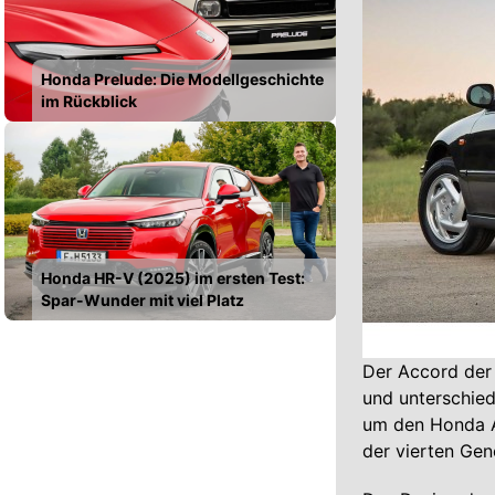
Honda Prelude: Die Modellgeschichte
im Rückblick
Honda HR-V (2025) im ersten Test:
Spar-Wunder mit viel Platz
Der Accord der 
und unterschied
um den Honda A
der vierten Gen