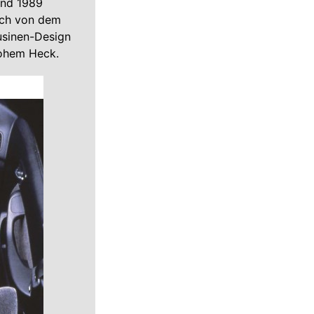
und 1989
lich von dem
usinen-Design
hohem Heck.