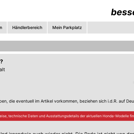
besse
n
Händlerbereich
Mein Parkplatz
h?
alt
en, die eventuell im Artikel vorkommen, beziehen sich i.d.R. auf De
eise, technische Daten und Ausstattungsdetails der aktuellen
Honda
-Modelle fin