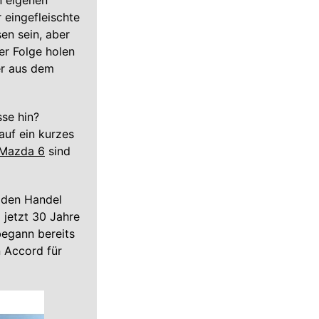
n eigenen
 eingefleischte
en sein, aber
er Folge holen
er aus dem
sse hin?
auf ein kurzes
Mazda 6
sind
 den Handel
 jetzt 30 Jahre
begann bereits
n Accord für