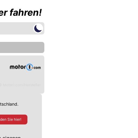
r fahren!
© Motor1.com/Hersteller
utschland.
den Sie hier!