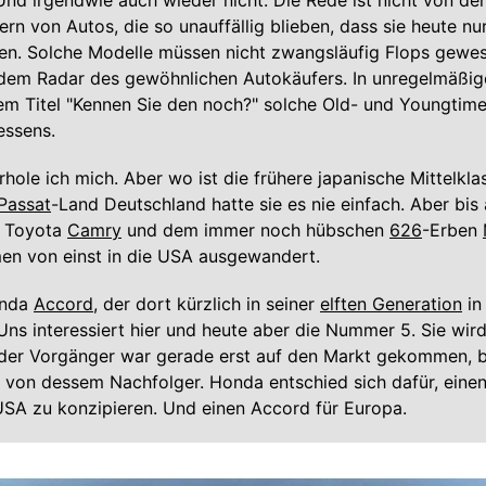
Und irgendwie auch wieder nicht. Die Rede ist nicht von de
rn von Autos, die so unauffällig blieben, dass sie heute nur
en. Solche Modelle müssen nicht zwangsläufig Flops gewes
r dem Radar des gewöhnlichen Autokäufers. In unregelmäßig
dem Titel "Kennen Sie den noch?" solche Old- und Youngtim
essens.
rhole ich mich. Aber wo ist die frühere japanische Mittelkla
Passat
-Land Deutschland hatte sie es nie einfach. Aber bis 
s Toyota
Camry
und dem immer noch hübschen
626
-Erben
en von einst in die USA ausgewandert.
onda
Accord
, der dort kürzlich in seiner
elften Generation
in
ns interessiert hier und heute aber die Nummer 5. Sie wird
, der Vorgänger war gerade erst auf den Markt gekommen, 
 von dessem Nachfolger. Honda entschied sich dafür, eine
SA zu konzipieren. Und einen Accord für Europa.