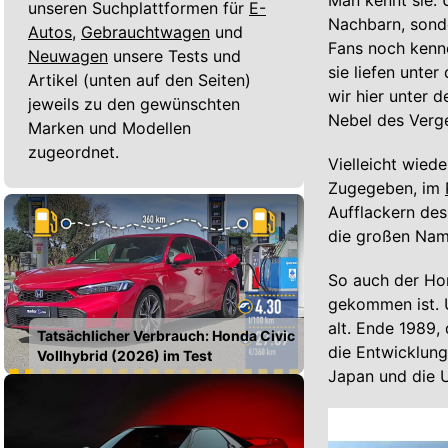
Man kennt sie. 
unseren Suchplattformen für
E-
Nachbarn, sonde
Autos,
Gebrauchtwagen
und
Fans noch kenn
Neuwagen
unsere Tests und
sie liefen unte
Artikel (unten auf den Seiten)
wir hier unter 
jeweils zu den gewünschten
Nebel des Verg
Marken und Modellen
zugeordnet.
Vielleicht wiede
Zugegeben, im
Aufflackern de
die großen Nam
So auch der H
gekommen ist. U
alt. Ende 1989
Tatsächlicher Verbrauch: Honda Civic
die Entwicklung
Vollhybrid (2026) im Test
Japan und die U