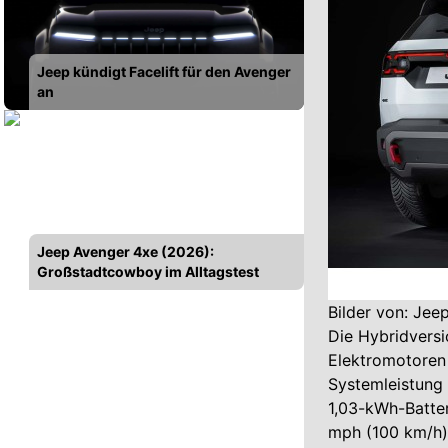
Jeep kündigt Facelift für den Avenger
an
Jeep Avenger 4xe (2026):
Großstadtcowboy im Alltagstest
Bilder von: Jee
Die Hybridversi
Elektromotoren 
Systemleistung 
1,03-kWh-Batter
mph (100 km/h)