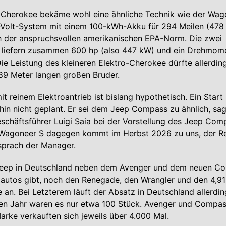
r Cherokee bekäme wohl eine ähnliche Technik wie der Wag
0-Volt-System mit einem 100-kWh-Akku für 294 Meilen (478
h der anspruchsvollen amerikanischen EPA-Norm. Die zwei
 liefern zusammen 600 hp (also 447 kW) und ein Drehmom
e Leistung des kleineren Elektro-Cherokee dürfte allerdin
,89 Meter langen großen Bruder.
t reinem Elektroantrieb ist bislang hypothetisch. Ein Start 
hin nicht geplant. Er sei dem Jeep Compass zu ähnlich, sa
chäftsführer Luigi Saia bei der Vorstellung des Jeep Com
 Wagoneer S dagegen kommt im Herbst 2026 zu uns, der Re
sprach der Manager.
 Jeep in Deutschland neben dem Avenger und dem neuen Co
oautos gibt, noch den Renegade, den Wrangler und den 4,9
an. Bei Letzterem läuft der Absatz in Deutschland allerdi
ten Jahr waren es nur etwa 100 Stück. Avenger und Compa
Marke verkauften sich jeweils über 4.000 Mal.