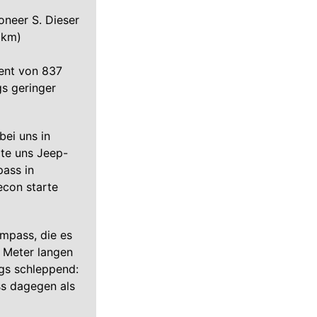
oneer S. Dieser
 km)
ent von 837
gs geringer
bei uns in
gte uns Jeep-
pass in
con starte
mpass, die es
1 Meter langen
ngs schleppend:
ss dagegen als