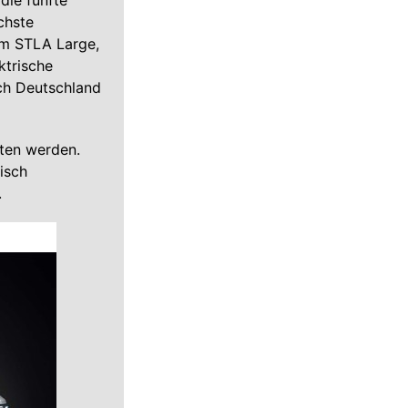
die fünfte
chste
orm STLA Large,
ktrische
ach Deutschland
ten werden.
isch
.