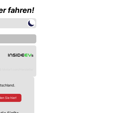
r fahren!
© Motor1.com/Hersteller
utschland.
en Sie hier!