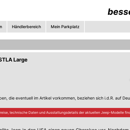
besse
n
Händlerbereich
Mein Parkplatz
 STLA Large
en, die eventuell im Artikel vorkommen, beziehen sich i.d.R. auf De
reise, technische Daten und Ausstattungsdetails der aktuellen
Jeep
-Modelle find