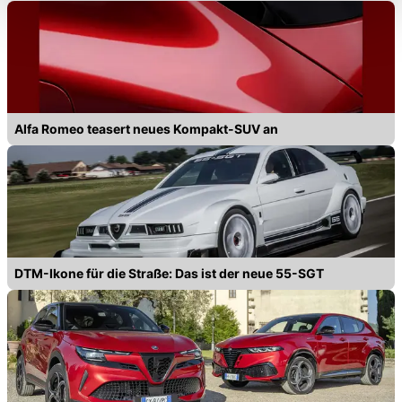
Funktionalitäten der Website zur Verfügung stehen. Sie
können die Einstellungen jederzeit in unserer
Datenschutzerklärung
anpassen.
Alfa Romeo teasert neues Kompakt-SUV an
DTM-Ikone für die Straße: Das ist der neue 55-SGT