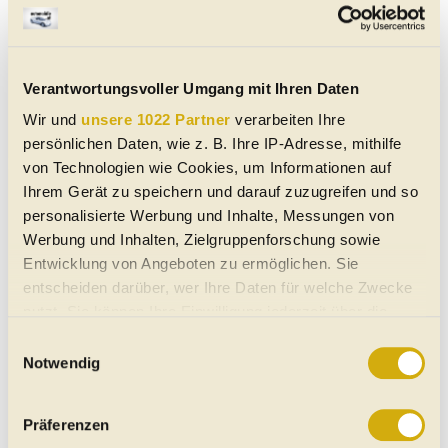
ältesten Modelle im Stellantis-Portfolio. Der Fiat
Panda
ist seit 2011 auf dem Markt, während auf der
anderen Seite des Atlantiks der Dodge Durango, der
2010 eingeführt wurde, erst 2029 ersetzt wird.
Verantwortungsvoller Umgang mit Ihren Daten
Wir und
unsere 1022 Partner
verarbeiten Ihre
Autor:
Adrian Padeanu
© Motor1.com
persönlichen Daten, wie z. B. Ihre IP-Adresse, mithilfe
von Technologien wie Cookies, um Informationen auf
Ihrem Gerät zu speichern und darauf zuzugreifen und so
personalisierte Werbung und Inhalte, Messungen von
Werbung und Inhalten, Zielgruppenforschung sowie
Entwicklung von Angeboten zu ermöglichen. Sie
entscheiden darüber, wer Ihre Daten für welche Zwecke
nutzt. Sie können Ihre Einwilligung jederzeit über die
Cookie-Erklärung oder durch Klicken auf das Privacy
Einwilligungsauswahl
Trigger Symbol ändern oder widerrufen
Notwendig
Wenn Sie es erlauben, würden wir auch gerne:
Präferenzen
Informationen über Ihre geografische Lage erfassen,