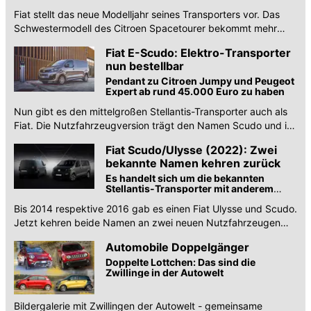
verfügbar
Fiat stellt das neue Modelljahr seines Transporters vor. Das
Schwestermodell des Citroen Spacetourer bekommt mehr
Reichweite, Lenkradpaddles etc.
Fiat E-Scudo: Elektro-Transporter
nun bestellbar
Pendant zu Citroen Jumpy und Peugeot
Expert ab rund 45.000 Euro zu haben
Nun gibt es den mittelgroßen Stellantis-Transporter auch als
Fiat. Die Nutzfahrzeugversion trägt den Namen Scudo und ist
ab sofort bestellbar.
Fiat Scudo/Ulysse (2022): Zwei
bekannte Namen kehren zurück
Es handelt sich um die bekannten
Stellantis-Transporter mit anderem
Logo
Bis 2014 respektive 2016 gab es einen Fiat Ulysse und Scudo.
Jetzt kehren beide Namen an zwei neuen Nutzfahrzeugen
zurück.
Automobile Doppelgänger
Doppelte Lottchen: Das sind die
Zwillinge in der Autowelt
Bildergalerie mit Zwillingen der Autowelt - gemeinsame