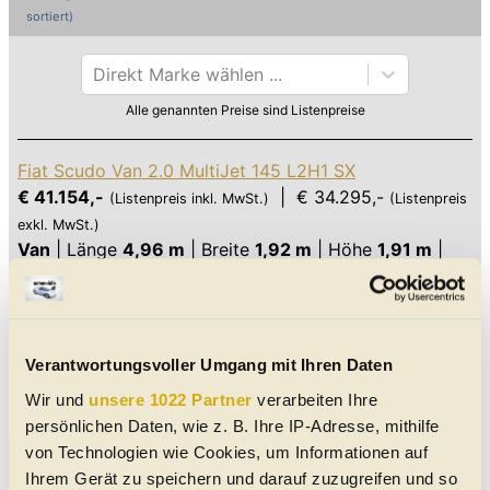
sortiert)
Direkt Marke wählen ...
Alle genannten Preise sind Listenpreise
Fiat Scudo Van 2.0 MultiJet 145 L2H1 SX
€ 41.154,-
| € 34.295,-
(Listenpreis inkl. MwSt.)
(Listenpreis
exkl. MwSt.)
Van
|
Länge
4,96 m
|
Breite
1,92 m
|
Höhe
1,91 m
|
LG
990 kg
|
zGG
2830 kg
5 Türen
,
6 Sitze
,
145 PS
, Diesel, Schaltgetriebe /
Vorderradantrieb
7,1 l/100km (komb.) * | 190 g CO
/km (komb.) *
2
Verantwortungsvoller Umgang mit Ihren Daten
Alle Infos anzeigen
Wir und
unsere 1022 Partner
verarbeiten Ihre
persönlichen Daten, wie z. B. Ihre IP-Adresse, mithilfe
Datenblätter und Preise aller
Fiat
Scudo
Modellvarianten
von Technologien wie Cookies, um Informationen auf
(im
August 2026
in Österreich neu erhältlich, nach Aufbauart und Preis
Ihrem Gerät zu speichern und darauf zuzugreifen und so